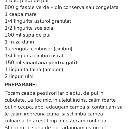
1 buc. piept de pui
800 g fasole verde – din conserva sau congelata
1 ceapa mare
1/4 lingurita usturoi granulat
1/2 lingurita sos soia
200 ml supa de pui
1 fruza dafin
1 crenguta cimbrisor (cimbru)
1/4 lingurita cimbru uscat
150 ml
smantana pentru gatit
1 lingurita faina (amidon)
2 linguri ulei
PREPARARE:
Tocam ceapa pestisori iar pieptul de pui in
cubulete. La foc mic, in uleiul incins, calim foarte
putin ceapa, apoi adaugam carnea si continuam sa
le calim impreuna pana isi schimba carnea
culoarea. In acest timp amestecam continuu.
Stingem cu supa de pui, adaugam usturoiul