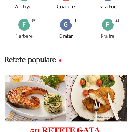
Air Fryer
Coacere
Fara Foc
57
1
32
F
G
P
Fierbere
Gratar
Prajire
Retete populare