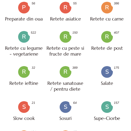
56
55
386
P
R
R
Preparate din oua
Retete asiatice
Retete cu carne
522
150
407
R
R
R
Retete cu legume
Retete cu peste si
Retete de post
- vegetariene
fructe de mare
32
389
175
R
R
S
Retete ieftine
Retete sanatoase
Salate
/ pentru diete
21
64
157
S
S
S
Slow cook
Sosuri
Supe-Ciorbe