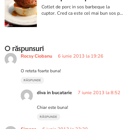
Cotlet de porc in sos barbeque la
cuptor. Cred ca este cel mai bun sos pe
care l-am gustat in ultima vreme, un
sos care a mers de minune cu carnea de
porc.
0 răspunsuri
Rocsy Ciobanu
6 iunie 2013 la 19:26
O reteta foarte buna!
RĂSPUNDE
diva in bucatarie
7 iunie 2013 la 8:52
Chiar este buna!
RĂSPUNDE