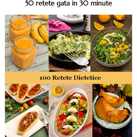
50 retete gata in 30 minute
50 retete gata in 30 minute. 50 idei retete gata in 30
minute. Retete rapide. Retete rapide de mancare. Idei
retete mancare rapid