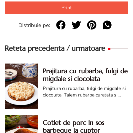
Print
Distribuie pe:
Reteta precedenta / urmatoare
Prajitura cu rubarba, fulgi de
migdale si ciocolata
Prajitura cu rubarba, fulgi de migdale si
ciocolata. Taiem rubarba curatata si
spalata bine in cuburi de 2-2.5 cm.
Peste acestea punem 2 linguri de zahar
si le lasam astfel in jur de 1 ora.
Cotlet de porc in sos
barbeque la cuptor