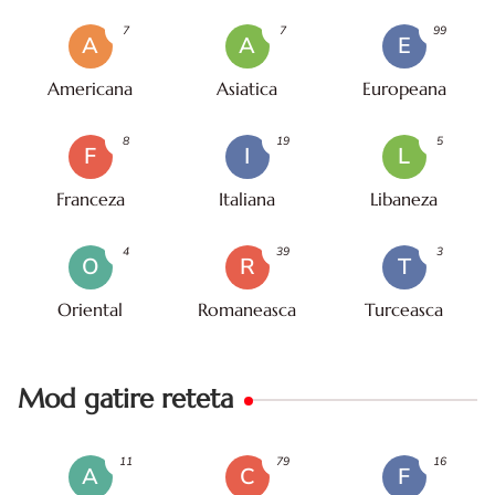
7
7
99
A
A
E
Americana
Asiatica
Europeana
8
19
5
F
I
L
Franceza
Italiana
Libaneza
4
39
3
O
R
T
Oriental
Romaneasca
Turceasca
Mod gatire reteta
11
79
16
A
C
F