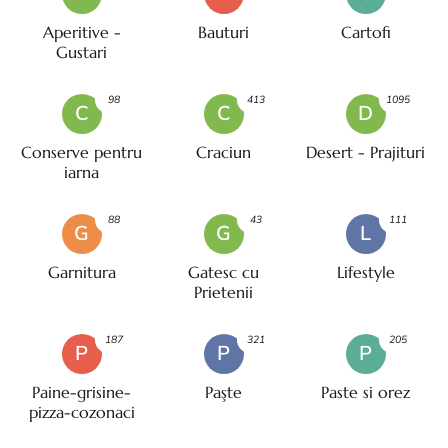
Aperitive -
Bauturi
Cartofi
Gustari
98
413
1095
C
C
D
Conserve pentru
Craciun
Desert - Prajituri
iarna
88
43
111
G
G
L
Garnitura
Gatesc cu
Lifestyle
Prietenii
187
321
205
P
P
P
Paine-grisine-
Paşte
Paste si orez
pizza-cozonaci