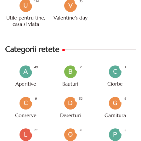
134
85
U
V
Utile pentru tine,
Valentine's day
casa si viata
Categorii retete
49
2
1
A
B
C
Aperitive
Bauturi
Ciorbe
9
52
6
C
D
G
Conserve
Deserturi
Garnitura
21
4
3
L
O
P