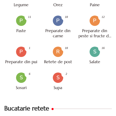
Legume
Orez
Paine
11
18
12
P
P
P
Paste
Preparate din
Preparate din
carne
peste si fructe de
mare
1
18
16
P
R
S
Preparate din pui
Retete de post
Salate
6
2
S
S
Sosuri
Supa
Bucatarie retete