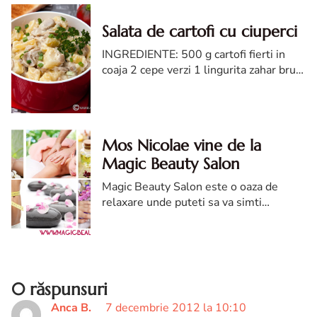
Salata de cartofi cu ciuperci
INGREDIENTE: 500 g cartofi fierti in
coaja 2 cepe verzi 1 lingurita zahar brun
sau alt indulcitor - optional 1 conserva
ciuperci (200 g) 1 lingura otet balsamic
120 g maioneza ...
Mos Nicolae vine de la
Magic Beauty Salon
Magic Beauty Salon este o oaza de
relaxare unde puteti sa va simti
infloritoare, iar personalul cu experienta
va va acorda cea mai buna ingrijire,unde
voi va veti bucura de fiec...
0 răspunsuri
Anca B.
7 decembrie 2012 la 10:10