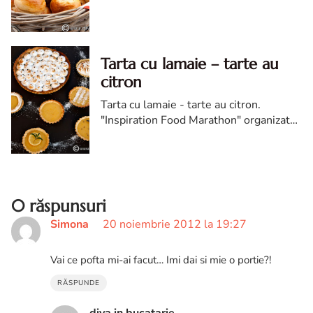
Lussekatter. reteta suedeza
Lussekatter. Lussekatter reteta diva in
bucatarie
Tarta cu lamaie – tarte au
citron
Tarta cu lamaie - tarte au citron.
"Inspiration Food Marathon" organizat
de Electrolux trece pe alte meleaguri si
ne trimite in Franta, avand ca tematica
"French Bakery".
0 răspunsuri
Simona
20 noiembrie 2012 la 19:27
Vai ce pofta mi-ai facut… Imi dai si mie o portie?!
RĂSPUNDE
diva in bucatarie