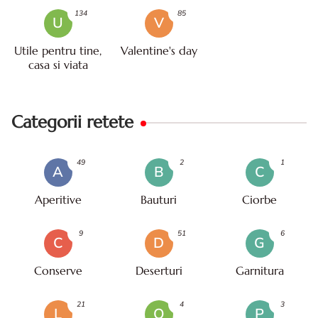
134
85
U
V
Utile pentru tine,
Valentine's day
casa si viata
Categorii retete
49
2
1
A
B
C
Aperitive
Bauturi
Ciorbe
9
51
6
C
D
G
Conserve
Deserturi
Garnitura
21
4
3
L
O
P