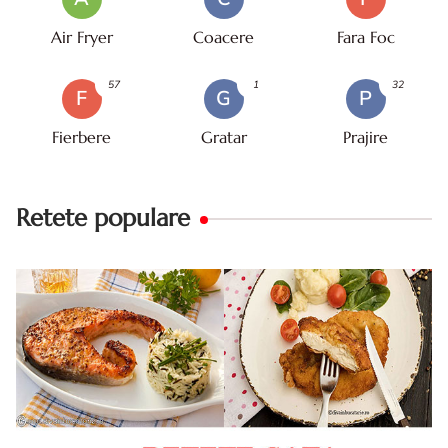
Air Fryer
Coacere
Fara Foc
57
1
32
F
G
P
Fierbere
Gratar
Prajire
Retete populare