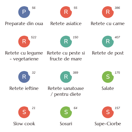
56
55
386
P
R
R
Preparate din oua
Retete asiatice
Retete cu carne
522
150
407
R
R
R
Retete cu legume
Retete cu peste si
Retete de post
- vegetariene
fructe de mare
32
389
175
R
R
S
Retete ieftine
Retete sanatoase
Salate
/ pentru diete
21
64
157
S
S
S
Slow cook
Sosuri
Supe-Ciorbe