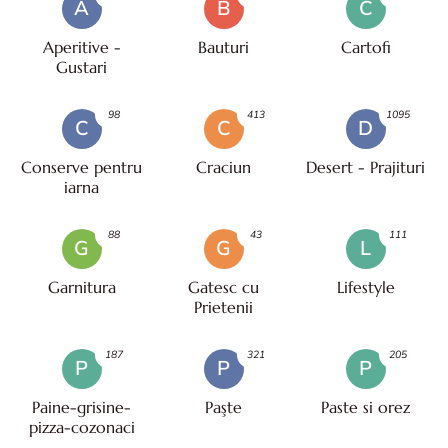
A
B
C
Aperitive -
Bauturi
Cartofi
Gustari
98
413
1095
C
C
D
Conserve pentru
Craciun
Desert - Prajituri
iarna
88
43
111
G
G
L
Garnitura
Gatesc cu
Lifestyle
Prietenii
187
321
205
P
P
P
Paine-grisine-
Paşte
Paste si orez
pizza-cozonaci