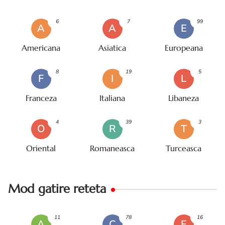
6
7
99
A
A
E
Americana
Asiatica
Europeana
8
19
5
F
I
L
Franceza
Italiana
Libaneza
4
39
3
O
R
T
Oriental
Romaneasca
Turceasca
Mod gatire reteta
11
78
16
A
C
F