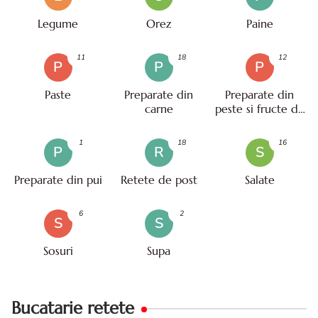
Legume
Orez
Paine
11
18
12
P
P
P
Paste
Preparate din
Preparate din
carne
peste si fructe de
mare
1
18
16
P
R
S
Preparate din pui
Retete de post
Salate
6
2
S
S
Sosuri
Supa
Bucatarie retete