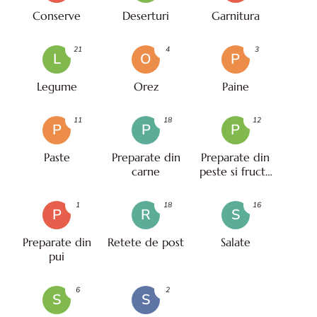
Conserve
Deserturi
Garnitura
21
4
3
L
O
P
Legume
Orez
Paine
11
18
12
P
P
P
Paste
Preparate din
Preparate din
carne
peste si fructe
de mare
1
18
16
P
R
S
Preparate din
Retete de post
Salate
pui
6
2
S
S