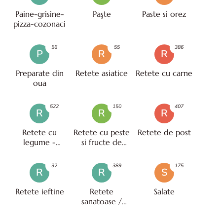
Paine-grisine-
Paşte
Paste si orez
pizza-cozonaci
56
55
386
P
R
R
Preparate din
Retete asiatice
Retete cu carne
oua
522
150
407
R
R
R
Retete cu
Retete cu peste
Retete de post
legume -
si fructe de
vegetariene
mare
32
389
175
R
R
S
Retete ieftine
Retete
Salate
sanatoase /
pentru diete