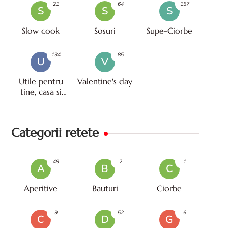
21
64
157
S
S
S
Slow cook
Sosuri
Supe-Ciorbe
134
85
U
V
Utile pentru
Valentine's day
tine, casa si
viata
Categorii retete
49
2
1
A
B
C
Aperitive
Bauturi
Ciorbe
9
52
6
C
D
G