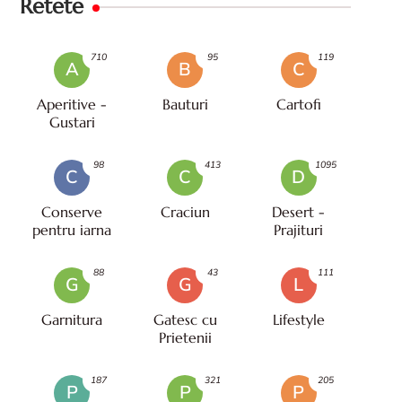
Retete
710
95
119
A
B
C
Aperitive -
Bauturi
Cartofi
Gustari
98
413
1095
C
C
D
Conserve
Craciun
Desert -
pentru iarna
Prajituri
88
43
111
G
G
L
Garnitura
Gatesc cu
Lifestyle
Prietenii
187
321
205
P
P
P