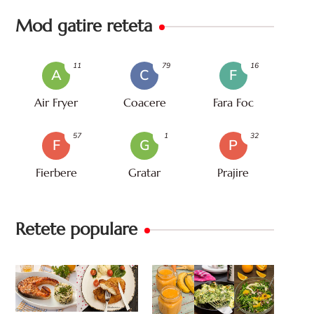
Mod gatire reteta
11
79
16
A
C
F
Air Fryer
Coacere
Fara Foc
57
1
32
F
G
P
Fierbere
Gratar
Prajire
Retete populare