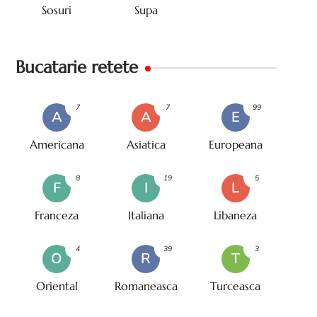
Sosuri
Supa
Bucatarie retete
7
7
99
A
A
E
Americana
Asiatica
Europeana
8
19
5
F
I
L
Franceza
Italiana
Libaneza
4
39
3
O
R
T
Oriental
Romaneasca
Turceasca