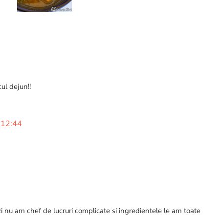
leusteanul si patrunjelul verde
proaspat tocate. Acoperim cu un
capac si lasam sa fiarba.
cul dejun!!
 12:44
i nu am chef de lucruri complicate si ingredientele le am toate