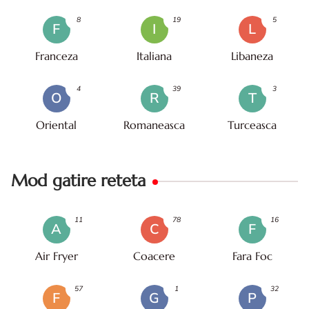
8
19
5
F
I
L
Franceza
Italiana
Libaneza
4
39
3
O
R
T
Oriental
Romaneasca
Turceasca
Mod gatire reteta
11
78
16
A
C
F
Air Fryer
Coacere
Fara Foc
57
1
32
F
G
P