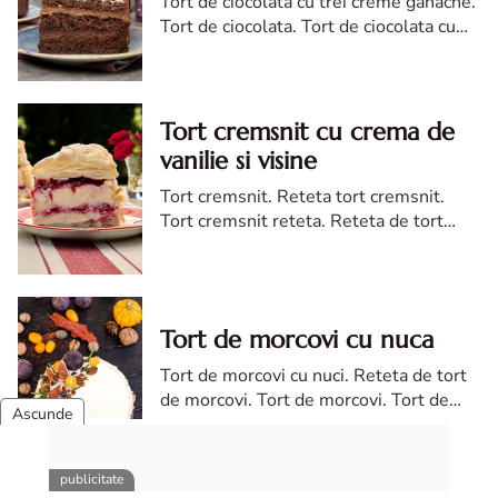
Tort de ciocolata cu trei creme ganache.
Tort de ciocolata. Tort de ciocolata cu
trei creme ganache. Reteta tort de
ciocolata. Tort de ciocolata reteta diva
Tort cremsnit cu crema de
vanilie si visine
Tort cremsnit. Reteta tort cremsnit.
Tort cremsnit reteta. Reteta de tort
cremsnit cu vanilie. Tort cremsnit sau
kremes torta
Tort de morcovi cu nuca
Tort de morcovi cu nuci. Reteta de tort
de morcovi. Tort de morcovi. Tort de
morcovi cu nuca. Carrot cake