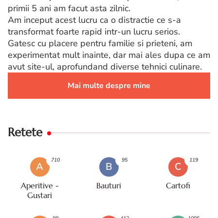
primii 5 ani am facut asta zilnic.
Am inceput acest lucru ca o distractie ce s-a
transformat foarte rapid intr-un lucru serios.
Gatesc cu placere pentru familie si prieteni, am
experimentat mult inainte, dar mai ales dupa ce am
avut site-ul, aprofundand diverse tehnici culinare.
Mai multe despre mine
Retete
710
95
119
A
B
C
Aperitive -
Bauturi
Cartofi
Gustari