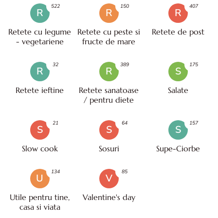
522
150
407
R
R
R
Retete cu legume
Retete cu peste si
Retete de post
- vegetariene
fructe de mare
32
389
175
R
R
S
Retete ieftine
Retete sanatoase
Salate
/ pentru diete
21
64
157
S
S
S
Slow cook
Sosuri
Supe-Ciorbe
134
85
U
V
Utile pentru tine,
Valentine's day
casa si viata