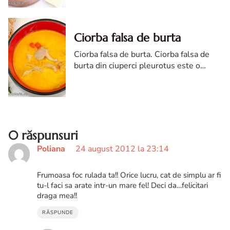
o poveste mica.
Ciorba falsa de burta
Ciorba falsa de burta. Ciorba falsa de
burta din ciuperci pleurotus este o
ciorba rapida si gustoasa, cu ciuperci,
dreasa cu smantana si usturoi precum
ciorba de burta.. Ciorba falsa de burta
din ciuperci pleurotus este o ciorba
rapida si gustoasa, cu ciuperci, dreasa cu
smantana si usturoi precum ciorba de
0 răspunsuri
burta.
Poliana
24 august 2012 la 23:14
Frumoasa foc rulada ta!! Orice lucru, cat de simplu ar fi
tu-l faci sa arate intr-un mare fel! Deci da…felicitari
draga mea!!
RĂSPUNDE