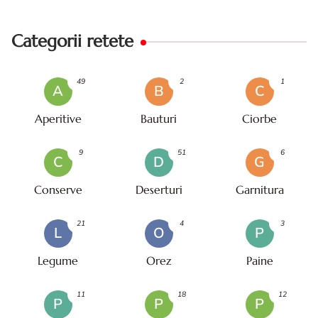
Categorii retete
49
2
1
A
B
C
Aperitive
Bauturi
Ciorbe
9
51
6
C
D
G
Conserve
Deserturi
Garnitura
21
4
3
L
O
P
Legume
Orez
Paine
11
18
12
P
P
P