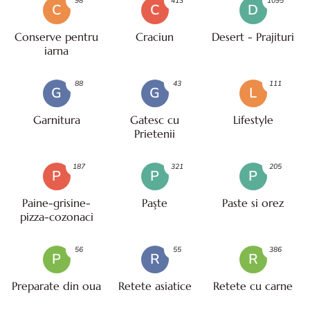
98
413
1095
C
C
D
Conserve pentru
Craciun
Desert - Prajituri
iarna
88
43
111
G
G
L
Garnitura
Gatesc cu
Lifestyle
Prietenii
187
321
205
P
P
P
Paine-grisine-
Paşte
Paste si orez
pizza-cozonaci
56
55
386
P
R
R
Preparate din oua
Retete asiatice
Retete cu carne