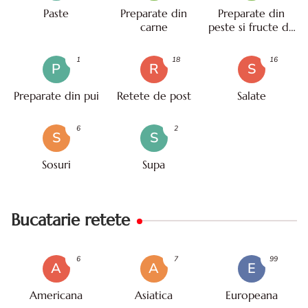
Paste
Preparate din
Preparate din
carne
peste si fructe de
mare
1
18
16
P
R
S
Preparate din pui
Retete de post
Salate
6
2
S
S
Sosuri
Supa
Bucatarie retete
6
7
99
A
A
E
Americana
Asiatica
Europeana