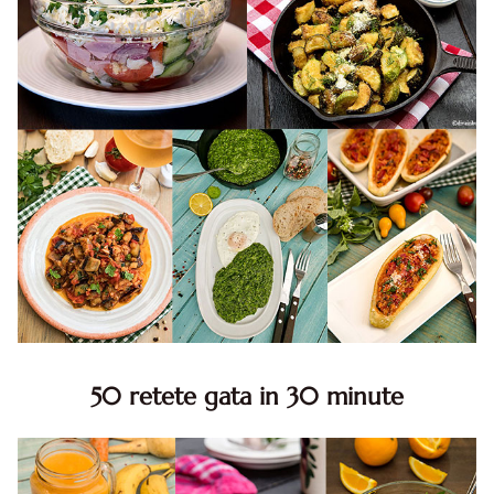
50 retete gata in 30 minute
50 retete gata in 30 minute. 50 idei retete gata in 30
minute. Retete rapide. Retete rapide de mancare. Idei
retete mancare rapid