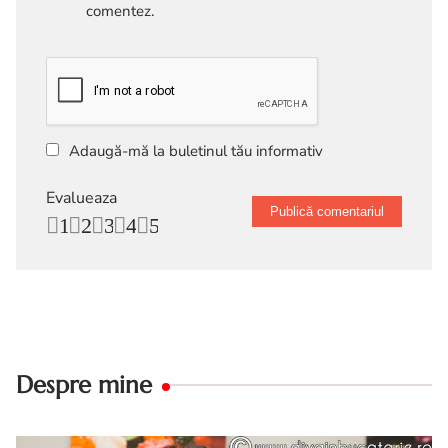
comentez.
Adaugă-mă la buletinul tău informativ
Evalueaza
1
2
3
4
5
Despre mine