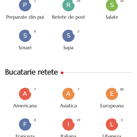
1
18
16
P
R
S
Preparate din pui
Retete de post
Salate
6
2
S
S
Sosuri
Supa
Bucatarie retete
7
7
99
A
A
E
Americana
Asiatica
Europeana
8
19
5
F
I
L
Franceza
Italiana
Libaneza