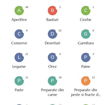
49
2
1
A
B
C
Aperitive
Bauturi
Ciorbe
9
52
6
C
D
G
Conserve
Deserturi
Garnitura
21
4
3
L
O
P
Legume
Orez
Paine
11
18
12
P
P
P
Paste
Preparate din
Preparate din
carne
peste si fructe de
mare