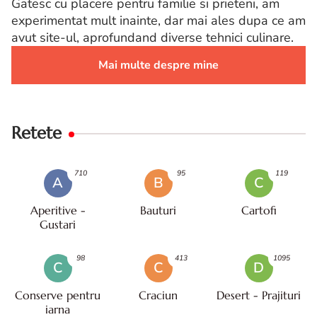
Gatesc cu placere pentru familie si prieteni, am
experimentat mult inainte, dar mai ales dupa ce am
avut site-ul, aprofundand diverse tehnici culinare.
Mai multe despre mine
Retete
710
95
119
A
B
C
Aperitive -
Bauturi
Cartofi
Gustari
98
413
1095
C
C
D
Conserve pentru
Craciun
Desert - Prajituri
iarna