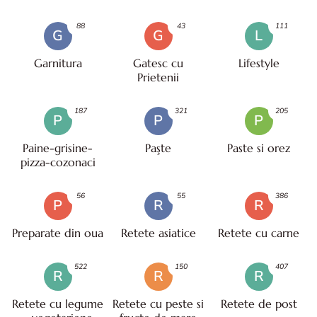
88
43
111
G
G
L
Garnitura
Gatesc cu
Lifestyle
Prietenii
187
321
205
P
P
P
Paine-grisine-
Paşte
Paste si orez
pizza-cozonaci
56
55
386
P
R
R
Preparate din oua
Retete asiatice
Retete cu carne
522
150
407
R
R
R
Retete cu legume
Retete cu peste si
Retete de post