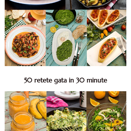
50 retete gata in 30 minute
50 retete gata in 30 minute. 50 idei retete gata in 30
minute. Retete rapide. Retete rapide de mancare. Idei
retete mancare rapid