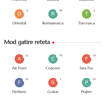
4
39
3
O
R
T
Oriental
Romaneasca
Turceasca
Mod gatire reteta
11
79
16
A
C
F
Air Fryer
Coacere
Fara Foc
57
1
32
F
G
P
Fierbere
Gratar
Prajire