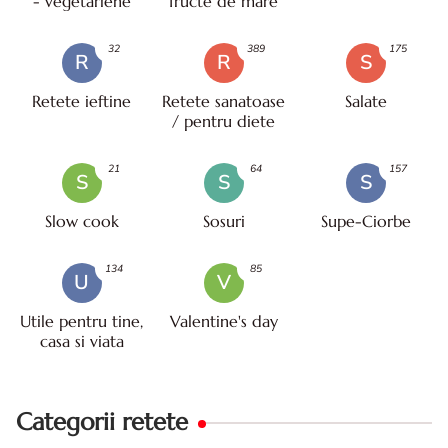
- vegetariene
fructe de mare
32
389
175
R
R
S
Retete ieftine
Retete sanatoase
Salate
/ pentru diete
21
64
157
S
S
S
Slow cook
Sosuri
Supe-Ciorbe
134
85
U
V
Utile pentru tine,
Valentine's day
casa si viata
Categorii retete