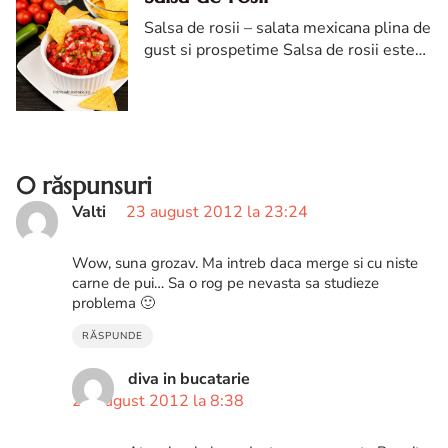
Salsa de rosii – salata mexicana plina de
gust si prospetime Salsa de rosii este
una dintre cele mai cunoscute preparate
din bucataria mexicana, apreciata pentru
gustul fresh si...
0 răspunsuri
Valti
23 august 2012 la 23:24
Wow, suna grozav. Ma intreb daca merge si cu niste
carne de pui… Sa o rog pe nevasta sa studieze
problema 🙂
RĂSPUNDE
diva in bucatarie
24 august 2012 la 8:38