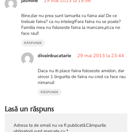
jasmine
29 mai 2013 la 19:56
Bine,dar nu prea sunt lamurita cu faina aia! De ce
trebuie faina? ca nu inteleg!Fara faina nu se poate?
Familia mea nu foloseste faina la mancare,pt.ca ne
face rau!!
RĂSPUNDE
divainbucatarie
29 mai 2013 la 23:44
Daca nu iti place faina foloseste amidon, dar
sincer 1 lingurita de faina nu cred ca face rau
nimanui!
RĂSPUNDE
Lasă un răspuns
Adresa ta de email nu va fi publicată.
Câmpurile
obligatorii sunt marcate cu
*