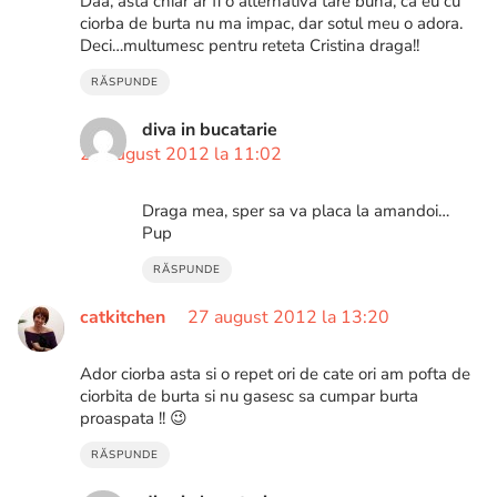
Daa, asta chiar ar fi o alternativa tare buna, ca eu cu
ciorba de burta nu ma impac, dar sotul meu o adora.
Deci…multumesc pentru reteta Cristina draga!!
RĂSPUNDE
diva in bucatarie
27 august 2012 la 11:02
Draga mea, sper sa va placa la amandoi…
Pup
RĂSPUNDE
catkitchen
27 august 2012 la 13:20
Ador ciorba asta si o repet ori de cate ori am pofta de
ciorbita de burta si nu gasesc sa cumpar burta
proaspata !! 😉
RĂSPUNDE