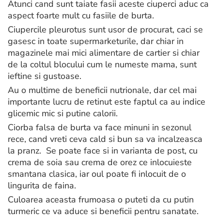
Atunci cand sunt taiate fasii aceste ciuperci aduc ca
aspect foarte mult cu fasiile de burta.
Ciupercile pleurotus sunt usor de procurat, caci se
gasesc in toate supermarketurile, dar chiar in
magazinele mai mici alimentare de cartier si chiar
de la coltul blocului cum le numeste mama, sunt
ieftine si gustoase.
Au o multime de beneficii nutrionale, dar cel mai
importante lucru de retinut este faptul ca au indice
glicemic mic si putine calorii.
Ciorba falsa de burta va face minuni in sezonul
rece, cand vreti ceva cald si bun sa va incalzeasca
la pranz. Se poate face si in varianta de post, cu
crema de soia sau crema de orez ce inlocuieste
smantana clasica, iar oul poate fi inlocuit de o
lingurita de faina.
Culoarea aceasta frumoasa o puteti da cu putin
turmeric ce va aduce si beneficii pentru sanatate.