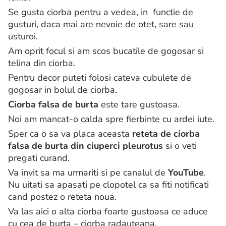
Se gusta ciorba pentru a vedea, in functie de
gusturi, daca mai are nevoie de otet, sare sau
usturoi.
Am oprit focul si am scos bucatile de gogosar si
telina din ciorba.
Pentru decor puteti folosi cateva cubulete de
gogosar in bolul de ciorba.
Ciorba falsa de burta
este tare gustoasa.
Noi am mancat-o calda spre fierbinte cu ardei iute.
Sper ca o sa va placa aceasta
reteta de ciorba
falsa de burta din ciuperci pleurotus
si o veti
pregati curand.
Va invit sa ma urmariti si pe canalul de
YouTube
.
Nu uitati sa apasati pe clopotel ca sa fiti notificati
cand postez o reteta noua.
Va las aici o alta ciorba foarte gustoasa ce aduce
cu cea de burta – ciorba radauteana.