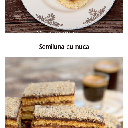
Semiluna cu nuca
Semiluna cu nuca. Prajitura semiluna cu nuca. Prajitura
Semiluna. Prajitura simpla semiluna cu nuci. Semiluna cu
nuca pufoasa