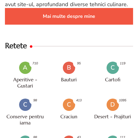
avut site-ul, aprofundand diverse tehnici culinare.
Mai multe despre mine
Retete
710
95
119
A
B
C
Aperitive -
Bauturi
Cartofi
Gustari
98
413
1095
C
C
D
Conserve pentru
Craciun
Desert - Prajituri
iarna
88
43
111