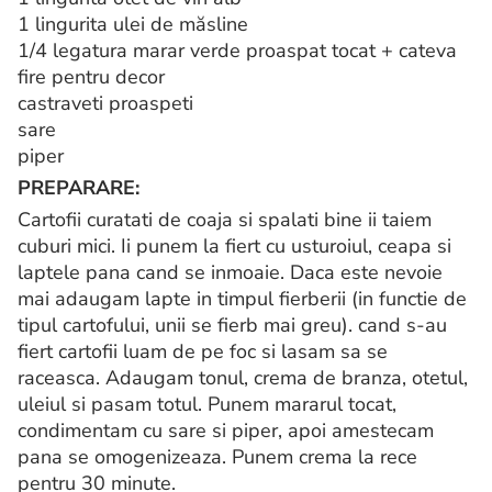
1 lingurita ulei de măsline
1/4 legatura marar verde proaspat tocat + cateva
fire pentru decor
castraveti proaspeti
sare
piper
PREPARARE:
Cartofii curatati de coaja si spalati bine ii taiem
cuburi mici. Ii punem la fiert cu usturoiul, ceapa si
laptele pana cand se inmoaie. Daca este nevoie
mai adaugam lapte in timpul fierberii (in functie de
tipul cartofului, unii se fierb mai greu). cand s-au
fiert cartofii luam de pe foc si lasam sa se
raceasca. Adaugam tonul, crema de branza, otetul,
uleiul si pasam totul. Punem mararul tocat,
condimentam cu sare si piper, apoi amestecam
pana se omogenizeaza. Punem crema la rece
pentru 30 minute.