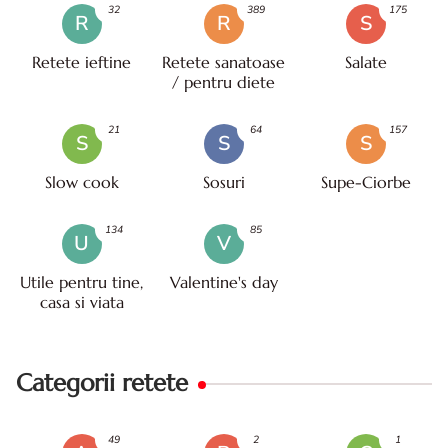
32
389
175
R
R
S
Retete ieftine
Retete sanatoase
Salate
/ pentru diete
21
64
157
S
S
S
Slow cook
Sosuri
Supe-Ciorbe
134
85
U
V
Utile pentru tine,
Valentine's day
casa si viata
Categorii retete
49
2
1