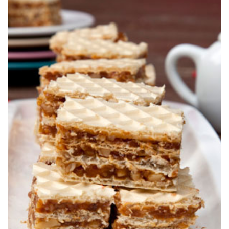
prajitura Jerbo. Prajitura Greta Garbo. Reteta prajitura cu
foi si gem cu nuca. Zserbo. Prăjitura Jerbo