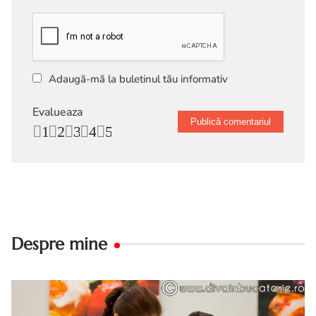
Adaugă-mă la buletinul tău informativ
Evalueaza
1
2
3
4
5
Despre mine