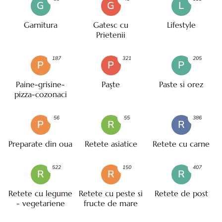
G
G
L
Garnitura
Gatesc cu
Lifestyle
Prietenii
187
321
205
P
P
P
Paine-grisine-
Paşte
Paste si orez
pizza-cozonaci
56
55
386
P
R
R
Preparate din oua
Retete asiatice
Retete cu carne
522
150
407
R
R
R
Retete cu legume
Retete cu peste si
Retete de post
- vegetariene
fructe de mare