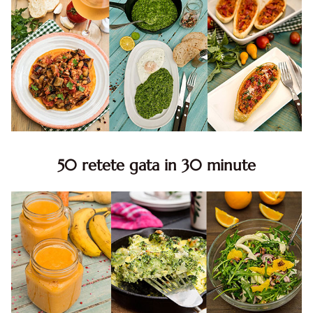
50 retete gata in 30 minute
50 retete gata in 30 minute. 50 idei retete gata in 30
minute. Retete rapide. Retete rapide de mancare. Idei
retete mancare rapid