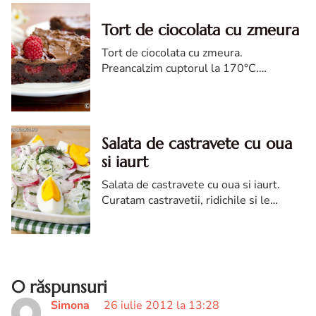
Tort de ciocolata cu zmeura
Tort de ciocolata cu zmeura.
Preancalzim cuptorul la 170°C.
Tapetam o tava cu diametrul de 18 cm
cu hartie de copt, apoi o ungem cu unt si
pudram cu nesquik.
Salata de castravete cu oua
si iaurt
Salata de castravete cu oua si iaurt.
Curatam castravetii, ridichile si le
spalam, apoi le feliem. Intr-un bol
amestecam castravetii si ridichile cu
iaurt, marar tocat, sare si un praf de
piper.
0 răspunsuri
Simona
26 iulie 2012 la 13:28