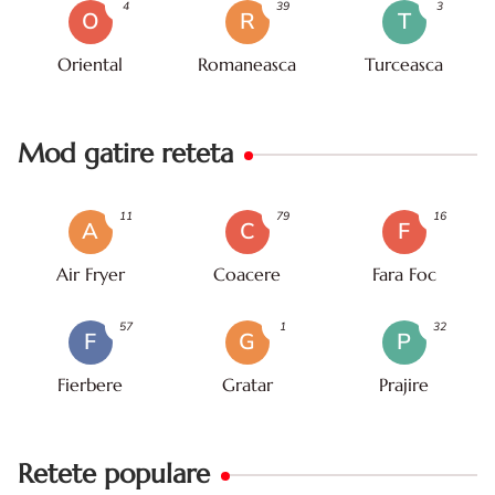
4
39
3
O
R
T
Oriental
Romaneasca
Turceasca
Mod gatire reteta
11
79
16
A
C
F
Air Fryer
Coacere
Fara Foc
57
1
32
F
G
P
Fierbere
Gratar
Prajire
Retete populare