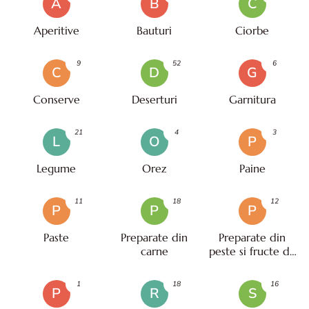
A
B
C
Aperitive
Bauturi
Ciorbe
9
52
6
C
D
G
Conserve
Deserturi
Garnitura
21
4
3
L
O
P
Legume
Orez
Paine
11
18
12
P
P
P
Paste
Preparate din
Preparate din
carne
peste si fructe de
mare
1
18
16
P
R
S