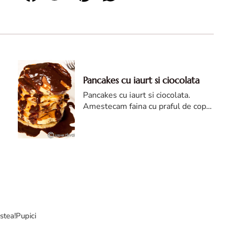
Pancakes cu iaurt si ciocolata
Pancakes cu iaurt si ciocolata.
Amestecam faina cu praful de copt,
iaurt, bucatele de ciocolata si oul
batut, apoi adaugam laptele.
Amestecam pana se omogenizeaza
compozitia.
stea!Pupici