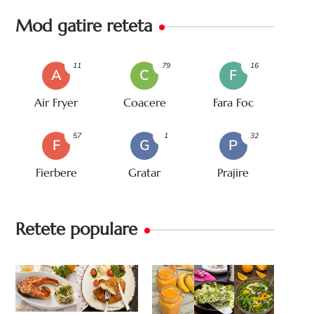
Mod gatire reteta
11
79
16
A
C
F
Air Fryer
Coacere
Fara Foc
57
1
32
F
G
P
Fierbere
Gratar
Prajire
Retete populare