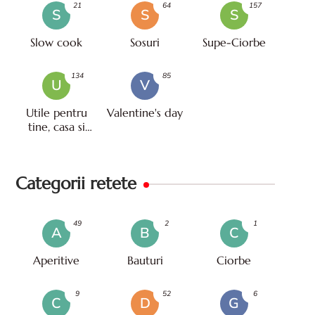
21
64
157
S
S
S
Slow cook
Sosuri
Supe-Ciorbe
134
85
U
V
Utile pentru
Valentine's day
tine, casa si
viata
Categorii retete
49
2
1
A
B
C
Aperitive
Bauturi
Ciorbe
9
52
6
C
D
G