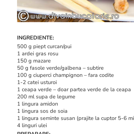
INGREDIENTE:
500 g piept curcan/pui
1 ardei gras rosu
150 g mazare
50 g fasole verde/galbena – subtire
100 g ciuperci champignon – fara codite
1-2 catei usturoi
1 ceapa verde – doar partea verde de la ceapa
200 ml supa de legume
1 lingura amidon
1 lingura sos de soia
1 lingura seminte susan (prajite la cuptor 5-6 m
4 linguri ulei
PREPARARE: