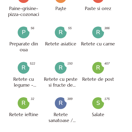
Paine-grisine-
Paşte
Paste si orez
pizza-cozonaci
56
55
386
P
R
R
Preparate din
Retete asiatice
Retete cu carne
oua
522
150
407
R
R
R
Retete cu
Retete cu peste
Retete de post
legume -
si fructe de
vegetariene
mare
32
389
175
R
R
S
Retete ieftine
Retete
Salate
sanatoase /
pentru diete