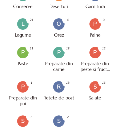
Conserve
Deserturi
Garnitura
21
4
3
L
O
P
Legume
Orez
Paine
11
18
12
P
P
P
Paste
Preparate din
Preparate din
carne
peste si fructe
de mare
1
18
16
P
R
S
Preparate din
Retete de post
Salate
pui
6
2
S
S