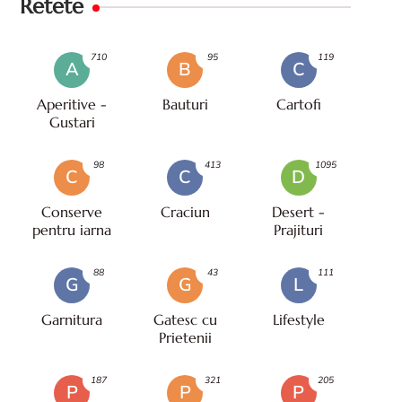
Retete
710
95
119
A
B
C
Aperitive -
Bauturi
Cartofi
Gustari
98
413
1095
C
C
D
Conserve
Craciun
Desert -
pentru iarna
Prajituri
88
43
111
G
G
L
Garnitura
Gatesc cu
Lifestyle
Prietenii
187
321
205
P
P
P