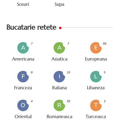
Sosuri
Supa
Bucatarie retete
7
7
99
A
A
E
Americana
Asiatica
Europeana
8
19
5
F
I
L
Franceza
Italiana
Libaneza
4
39
3
O
R
T
Oriental
Romaneasca
Turceasca