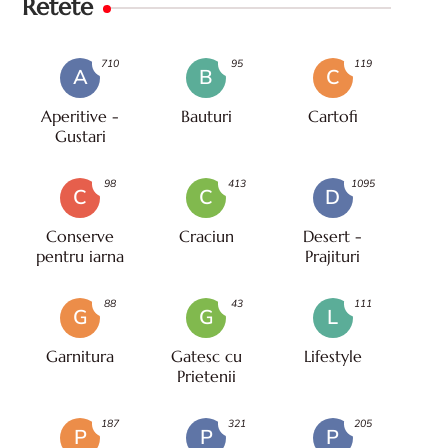
Retete
710
95
119
A
B
C
Aperitive -
Bauturi
Cartofi
Gustari
98
413
1095
C
C
D
Conserve
Craciun
Desert -
pentru iarna
Prajituri
88
43
111
G
G
L
Garnitura
Gatesc cu
Lifestyle
Prietenii
187
321
205
P
P
P