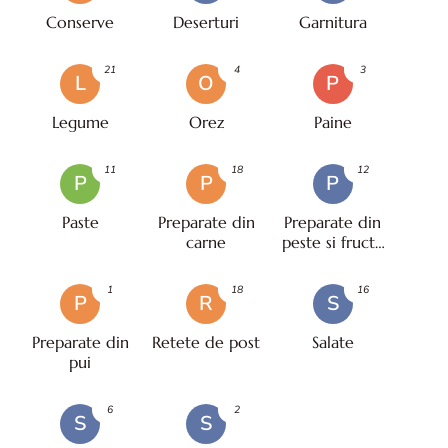
Conserve
Deserturi
Garnitura
21
4
3
L
O
P
Legume
Orez
Paine
11
18
12
P
P
P
Paste
Preparate din
Preparate din
carne
peste si fructe
de mare
1
18
16
P
R
S
Preparate din
Retete de post
Salate
pui
6
2
S
S