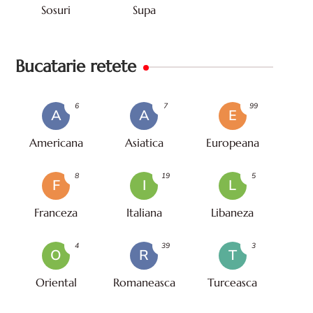
Sosuri
Supa
Bucatarie retete
6
7
99
A
A
E
Americana
Asiatica
Europeana
8
19
5
F
I
L
Franceza
Italiana
Libaneza
4
39
3
O
R
T
Oriental
Romaneasca
Turceasca