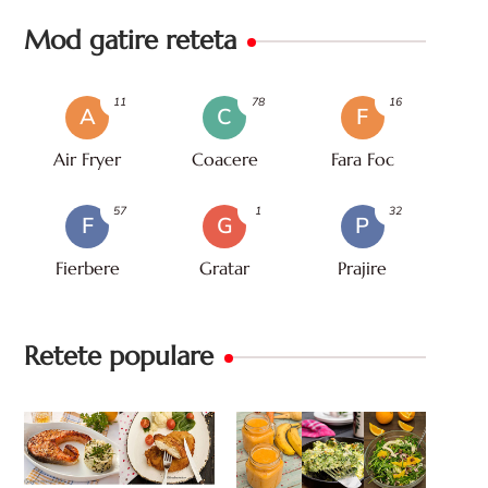
Mod gatire reteta
11
78
16
A
C
F
Air Fryer
Coacere
Fara Foc
57
1
32
F
G
P
Fierbere
Gratar
Prajire
Retete populare