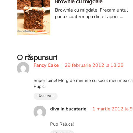
Brownie cu migdale
Brownie cu migdale. Frecam untul
pana scoatem apa din el apoi il
adaugam in compozitia de oua.
Incorporam faina amestecata cu
praful de copt, apoi ciocolata topita
si esenta de migdale.
0 răspunsuri
Fancy Cake
29 februarie 2012 la 18:28
Super faine! Merg de minune cu sosul meu mexica
Pupici
RĂSPUNDE
diva in bucatarie
1 martie 2012 la 
Pup Raluca!