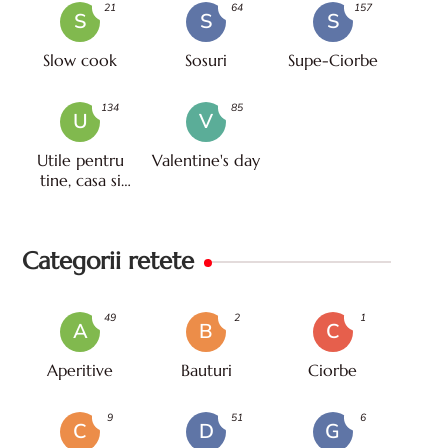
21
64
157
S
S
S
Slow cook
Sosuri
Supe-Ciorbe
134
85
U
V
Utile pentru
Valentine's day
tine, casa si
viata
Categorii retete
49
2
1
A
B
C
Aperitive
Bauturi
Ciorbe
9
51
6
C
D
G