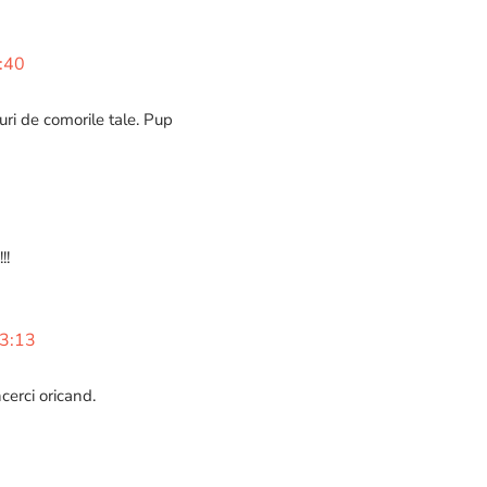
9:40
ri de comorile tale. Pup
!!
13:13
ncerci oricand.