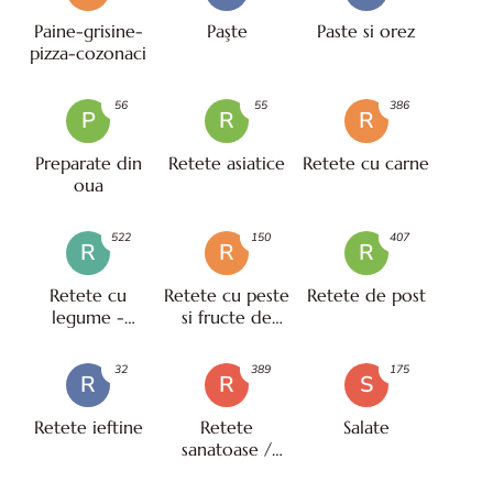
Paine-grisine-
Paşte
Paste si orez
pizza-cozonaci
56
55
386
P
R
R
Preparate din
Retete asiatice
Retete cu carne
oua
522
150
407
R
R
R
Retete cu
Retete cu peste
Retete de post
legume -
si fructe de
vegetariene
mare
32
389
175
R
R
S
Retete ieftine
Retete
Salate
sanatoase /
pentru diete