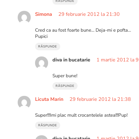
RĂSPUNDE
Simona
29 februarie 2012 la 21:30
Cred ca au fost foarte bune… Deja-mi e pofta…
Pupici
RĂSPUNDE
diva in bucatarie
1 martie 2012 la 
Super bune!
RĂSPUNDE
Licuta Marin
29 februarie 2012 la 21:38
Super!!!Imi plac mult crocantelele astea!!!Pup!
RĂSPUNDE
diva in bucatarie
1 martie 2012 la 