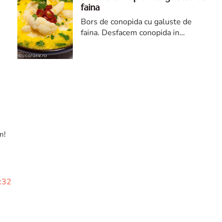
faina
Bors de conopida cu galuste de
faina. Desfacem conopida in
buchetele mici pe care le spalam
foarte bine sub jet de apa, apoi le
punem intr-un castron cu apa si
putina sare.. BORS DE CONOPIDA
CU GALUSTE FAINA, reteta bors
de conopida, cum se face reteta de
bors de conopida cu galuste de
faina
n!
9:32