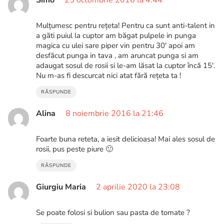
Mulțumesc pentru rețeta! Pentru ca sunt anti-talent in
a găti puiul la cuptor am băgat pulpele in punga
magica cu ulei sare piper vin pentru 30′ apoi am
desfăcut punga in tava , am aruncat punga si am
adaugat sosul de rosii si le-am lăsat la cuptor încă 15′.
Nu m-as fi descurcat nici atat fără rețeta ta !
RĂSPUNDE
Alina
8 noiembrie 2016 la 21:46
Foarte buna reteta, a iesit delicioasa! Mai ales sosul de
rosii, pus peste piure 🙂
RĂSPUNDE
Giurgiu Maria
2 aprilie 2020 la 23:08
Se poate folosi si bulion sau pasta de tomate ?