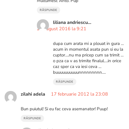
Multumesc Anto. Pup
RĂSPUNDE
liliana andriescu...
21 august 2016 la 9:21
dupa cum arata mi a plouat in gura …
acum in momentul asata pun si eu la
cuptor….nu ma pricep cum sa trimit …
o pza ca v as trimite finalul….in orice
caz sper ca va iesi ceva …
buuuuuuuuuunnnnnnnnn….
RĂSPUNDE
zilahi adela
17 februarie 2012 la 23:08
Bun puiutul! Si eu fac ceva asemanator! Puup!
RĂSPUNDE