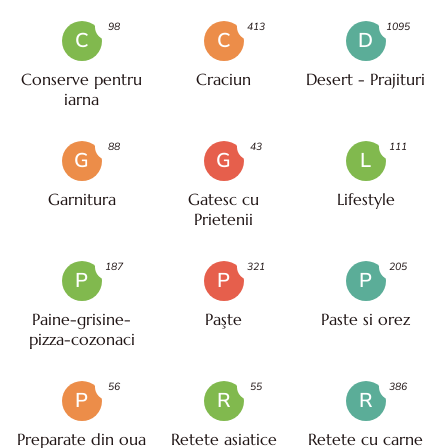
98
413
1095
C
C
D
Conserve pentru
Craciun
Desert - Prajituri
iarna
88
43
111
G
G
L
Garnitura
Gatesc cu
Lifestyle
Prietenii
187
321
205
P
P
P
Paine-grisine-
Paşte
Paste si orez
pizza-cozonaci
56
55
386
P
R
R
Preparate din oua
Retete asiatice
Retete cu carne