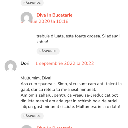
RĂSPUNDE
Diva In Bucatarie
3 aprilie 2020 la 10:18
trebuie diluata, este foarte groasa. Si adaugi
zahar!
RĂSPUNDE
Dori
1 septembrie 2022 la 20:22
Multumim, Diva!
Asa cum spunea si Simo, si eu sunt cam anti-talent la
gatit, dar cu reteta ta mi-a iesit minunat.
Am omis zaharul pentru ca vreau sa-l reduc cat pot
din ieta mea si am adaugat in schimb boia de ardei
iuti; un gust minunat si …iute. Multumesc inca o data!
RĂSPUNDE