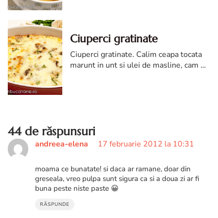
de iarna, dar e perfect si rece, din
frigider, cand soarele dogore...
Ciuperci gratinate
Ciuperci gratinate. Calim ceapa tocata
marunt in unt si ulei de masline, cam 3-
4 minute, pana devine moale si
sticloasa.
44 de răspunsuri
andreea-elena
17 februarie 2012 la 10:31
moama ce bunatate! si daca ar ramane, doar din
greseala, vreo pulpa sunt sigura ca si a doua zi ar fi
buna peste niste paste 😀
RĂSPUNDE