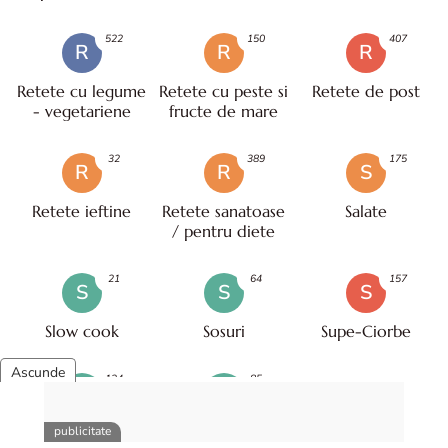
522
150
407
R
R
R
Retete cu legume
Retete cu peste si
Retete de post
- vegetariene
fructe de mare
32
389
175
R
R
S
Retete ieftine
Retete sanatoase
Salate
/ pentru diete
21
64
157
S
S
S
Slow cook
Sosuri
Supe-Ciorbe
134
85
U
V
Utile pentru tine,
Valentine's day