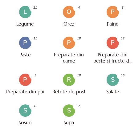
21
4
3
L
O
P
Legume
Orez
Paine
11
18
12
P
P
P
Paste
Preparate din
Preparate din
carne
peste si fructe de
mare
1
18
16
P
R
S
Preparate din pui
Retete de post
Salate
6
2
S
S
Sosuri
Supa