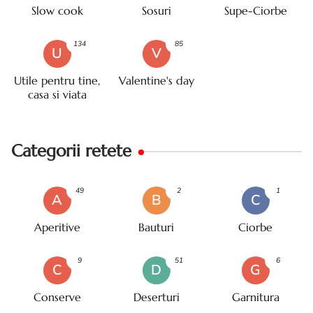
Slow cook
Sosuri
Supe-Ciorbe
134
85
U
V
Utile pentru tine,
Valentine's day
casa si viata
Categorii retete
49
2
1
A
B
C
Aperitive
Bauturi
Ciorbe
9
51
6
C
D
G
Conserve
Deserturi
Garnitura