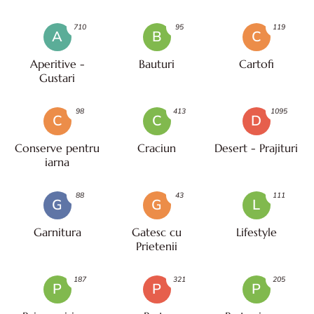
710
95
119
A
B
C
Aperitive -
Bauturi
Cartofi
Gustari
98
413
1095
C
C
D
Conserve pentru
Craciun
Desert - Prajituri
iarna
88
43
111
G
G
L
Garnitura
Gatesc cu
Lifestyle
Prietenii
187
321
205
P
P
P