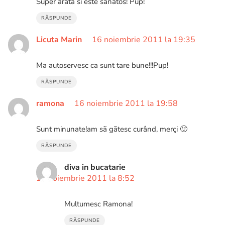
Super arata si este sanatos! Pup!
RĂSPUNDE
Licuta Marin
16 noiembrie 2011 la 19:35
Ma autoservesc ca sunt tare bune!!!Pup!
RĂSPUNDE
ramona
16 noiembrie 2011 la 19:58
Sunt minunate!am sã gãtesc curând, merçi 🙂
RĂSPUNDE
diva in bucatarie
17 noiembrie 2011 la 8:52
Multumesc Ramona!
RĂSPUNDE