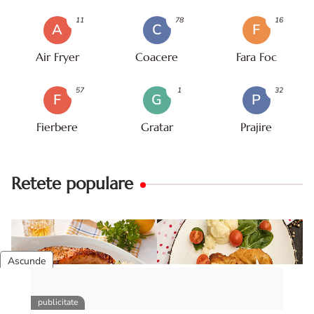
11
78
16
A
C
F
Air Fryer
Coacere
Fara Foc
57
1
32
F
G
P
Fierbere
Gratar
Prajire
Retete populare