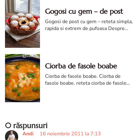
Gogosi cu gem – de post
Gogosi de post cu gem – reteta simpla,
rapida si extrem de pufoasa Despre
reteta Gogosile de post cu gem sunt
unul dintre cele mai indragite deserturi
traditionale, ideale atat ...
Ciorba de fasole boabe
Ciorba de fasole boabe. Ciorba de
fasole boabe. reteta ciorba de fasole
boabe. ciorba de fasole reteta de post.
reteta de ciorba de fasole boabe. Ciorba
fasole
0 răspunsuri
Andi
16 noiembrie 2011 la 7:13