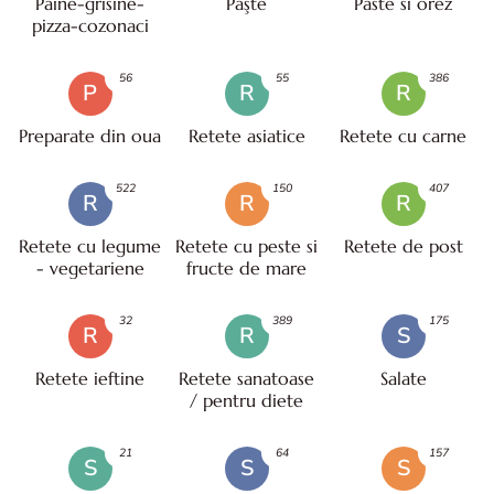
Paine-grisine-
Paşte
Paste si orez
pizza-cozonaci
56
55
386
P
R
R
Preparate din oua
Retete asiatice
Retete cu carne
522
150
407
R
R
R
Retete cu legume
Retete cu peste si
Retete de post
- vegetariene
fructe de mare
32
389
175
R
R
S
Retete ieftine
Retete sanatoase
Salate
/ pentru diete
21
64
157
S
S
S