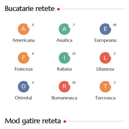
Bucatarie retete
6
7
99
A
A
E
Americana
Asiatica
Europeana
8
19
5
F
I
L
Franceza
Italiana
Libaneza
4
39
3
O
R
T
Oriental
Romaneasca
Turceasca
Mod gatire reteta