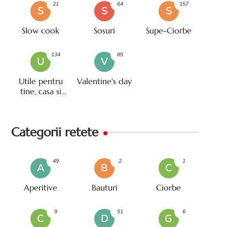
21
64
157
S
S
S
Slow cook
Sosuri
Supe-Ciorbe
134
85
U
V
Utile pentru
Valentine's day
tine, casa si
viata
Categorii retete
49
2
1
A
B
C
Aperitive
Bauturi
Ciorbe
9
51
6
C
D
G