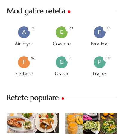
Mod gatire reteta
11
78
16
A
C
F
Air Fryer
Coacere
Fara Foc
57
1
32
F
G
P
Fierbere
Gratar
Prajire
Retete populare