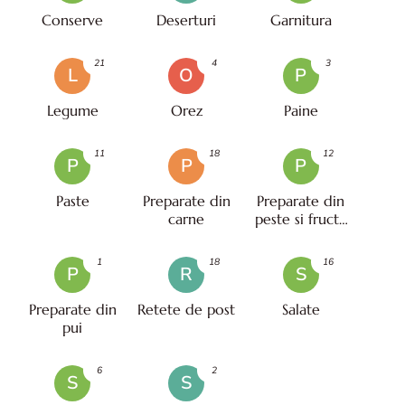
Conserve
Deserturi
Garnitura
21
4
3
L
O
P
Legume
Orez
Paine
11
18
12
P
P
P
Paste
Preparate din
Preparate din
carne
peste si fructe
de mare
1
18
16
P
R
S
Preparate din
Retete de post
Salate
pui
6
2
S
S