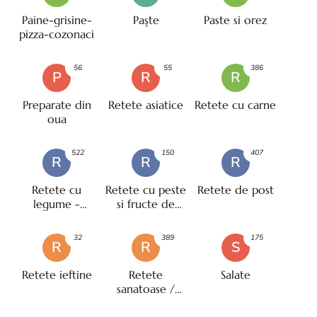
Paine-grisine-
Paşte
Paste si orez
pizza-cozonaci
56
55
386
P
R
R
Preparate din
Retete asiatice
Retete cu carne
oua
522
150
407
R
R
R
Retete cu
Retete cu peste
Retete de post
legume -
si fructe de
vegetariene
mare
32
389
175
R
R
S
Retete ieftine
Retete
Salate
sanatoase /
pentru diete