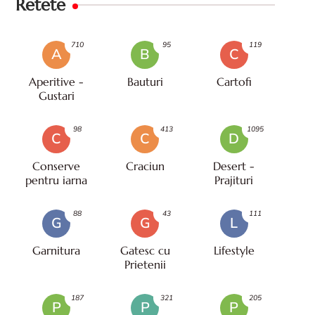
Retete
710
95
119
A
B
C
Aperitive -
Bauturi
Cartofi
Gustari
98
413
1095
C
C
D
Conserve
Craciun
Desert -
pentru iarna
Prajituri
88
43
111
G
G
L
Garnitura
Gatesc cu
Lifestyle
Prietenii
187
321
205
P
P
P