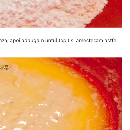
a, apoi adaugam untul topit si amestecam astfel