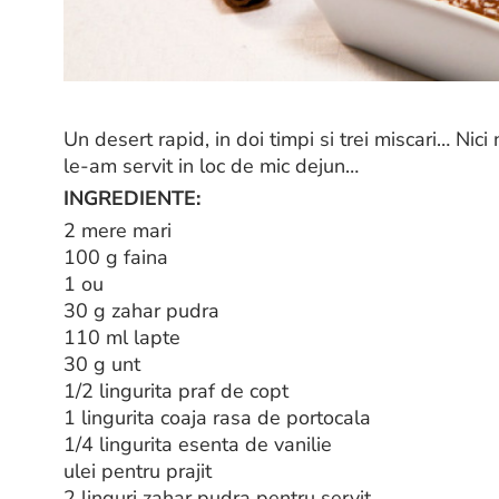
Un desert rapid, in doi timpi si trei miscari… Nici
le-am servit in loc de mic dejun…
INGREDIENTE:
2 mere mari
100 g faina
1 ou
30 g zahar pudra
110 ml lapte
30 g unt
1/2 lingurita praf de copt
1 lingurita coaja rasa de portocala
1/4 lingurita esenta de vanilie
ulei pentru prajit
2 linguri zahar pudra pentru servit