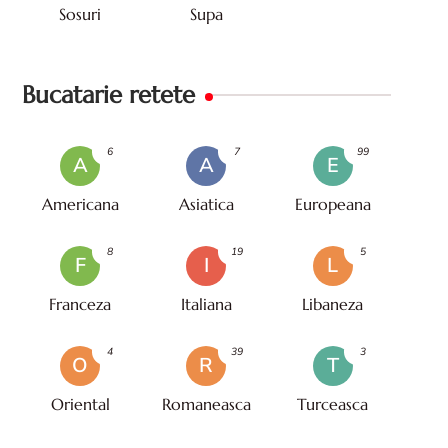
Sosuri
Supa
Bucatarie retete
6
7
99
A
A
E
Americana
Asiatica
Europeana
8
19
5
F
I
L
Franceza
Italiana
Libaneza
4
39
3
O
R
T
Oriental
Romaneasca
Turceasca