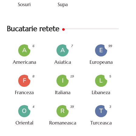
Sosuri
Supa
Bucatarie retete
6
7
99
A
A
E
Americana
Asiatica
Europeana
8
19
5
F
I
L
Franceza
Italiana
Libaneza
4
39
3
O
R
T
Oriental
Romaneasca
Turceasca