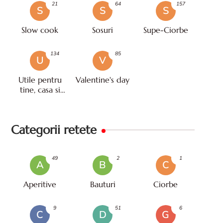
21
64
157
S
S
S
Slow cook
Sosuri
Supe-Ciorbe
134
85
U
V
Utile pentru
Valentine's day
tine, casa si
viata
Categorii retete
49
2
1
A
B
C
Aperitive
Bauturi
Ciorbe
9
51
6
C
D
G