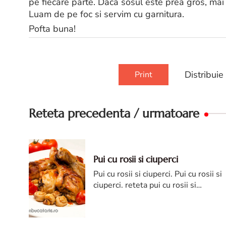
pe fiecare parte. Daca sosul este prea gros, ma
Luam de pe foc si servim cu garnitura.
Pofta buna!
Distribuie
Print
Reteta precedenta / urmatoare
Pui cu rosii si ciuperci
Pui cu rosii si ciuperci. Pui cu rosii si
ciuperci. reteta pui cu rosii si
ciuperci. Pui cu rosii si ciuperci diva
in bucatarie. pui cu ciuperci si rosii