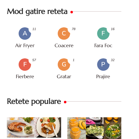
Mod gatire reteta
11
78
16
A
C
F
Air Fryer
Coacere
Fara Foc
57
1
32
F
G
P
Fierbere
Gratar
Prajire
Retete populare