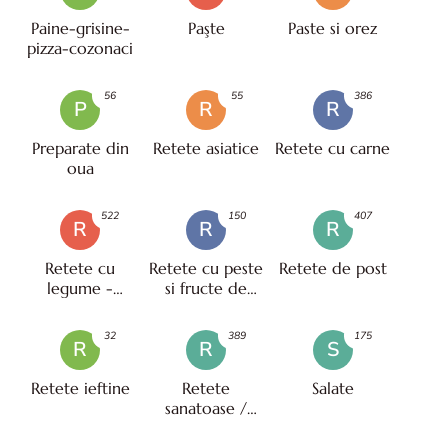
Paine-grisine-
Paşte
Paste si orez
pizza-cozonaci
56
55
386
P
R
R
Preparate din
Retete asiatice
Retete cu carne
oua
522
150
407
R
R
R
Retete cu
Retete cu peste
Retete de post
legume -
si fructe de
vegetariene
mare
32
389
175
R
R
S
Retete ieftine
Retete
Salate
sanatoase /
pentru diete