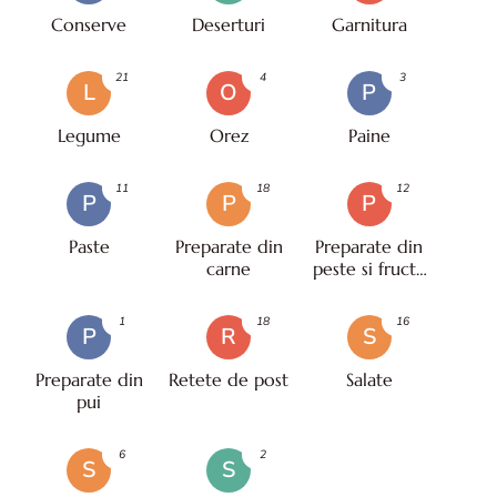
Conserve
Deserturi
Garnitura
21
4
3
L
O
P
Legume
Orez
Paine
11
18
12
P
P
P
Paste
Preparate din
Preparate din
carne
peste si fructe
de mare
1
18
16
P
R
S
Preparate din
Retete de post
Salate
pui
6
2
S
S