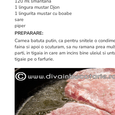
120 ml smantana
1 lingura mustar Djon
1 lingurita mustar cu boabe
sare
piper
PREPARARE:
Carnea batuta putin, ca pentru snitele o condime
faina si apoi o scuturam, sa nu ramana prea mult
parti, in tigaia in care am incins bine uleiul si u
tigaie pe o farfurie.