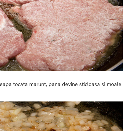
m ceapa tocata marunt, pana devine sticloasa si moale,