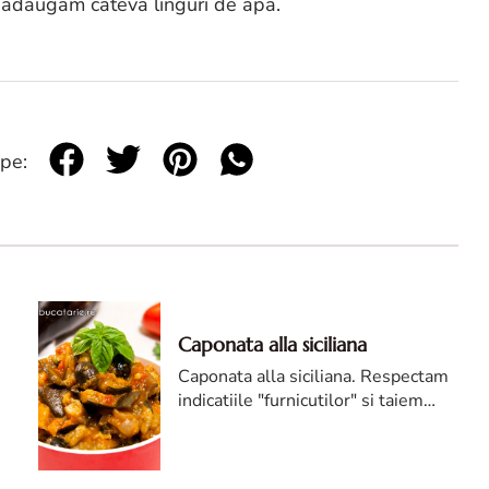
i adaugam cateva linguri de apa.
 pe:
Caponata alla siciliana
Caponata alla siciliana. Respectam
indicatiile "furnicutilor" si taiem
vinetele cubulete mai mari, apoi le
punem in apa cu sare, cam 2 ore.
Rosiile decojite le taiem marunt.