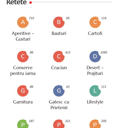
Retete
710
95
119
A
B
C
Aperitive -
Bauturi
Cartofi
Gustari
98
413
1095
C
C
D
Conserve
Craciun
Desert -
pentru iarna
Prajituri
88
43
111
G
G
L
Garnitura
Gatesc cu
Lifestyle
Prietenii
187
321
205
P
P
P