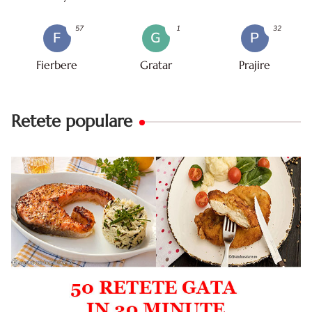
57
1
32
F
G
P
Fierbere
Gratar
Prajire
Retete populare