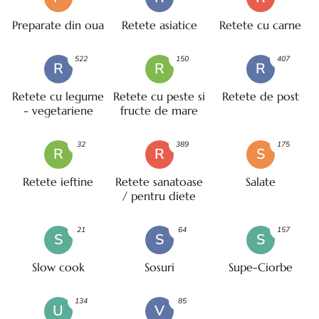
Preparate din oua
Retete asiatice
Retete cu carne
522
150
407
R
R
R
Retete cu legume
Retete cu peste si
Retete de post
- vegetariene
fructe de mare
32
389
175
R
R
S
Retete ieftine
Retete sanatoase
Salate
/ pentru diete
21
64
157
S
S
S
Slow cook
Sosuri
Supe-Ciorbe
134
85
U
V