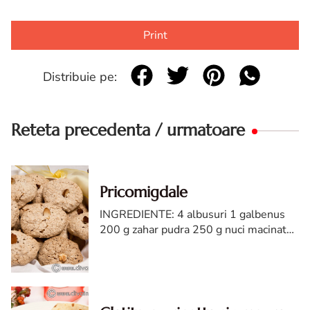
Print
Distribuie pe:
Reteta precedenta / urmatoare
Pricomigdale
INGREDIENTE: 4 albusuri 1 galbenus
200 g zahar pudra 250 g nuci macinate
1/4 lingurita esenta de migdale 1/2
lingurita esenta de vanilie Optional:
migdale, nuci, alune - pentr...