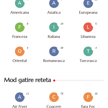
A
A
E
Americana
Asiatica
Europeana
8
19
5
F
I
L
Franceza
Italiana
Libaneza
4
39
3
O
R
T
Oriental
Romaneasca
Turceasca
Mod gatire reteta
11
79
16
A
C
F
Air Fryer
Coacere
Fara Foc