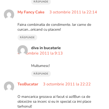
RĂSPUNDE
My Fancy Cake
3 octombrie 2011 la 22:14
Faina combinatia de condimente. Iar carne de
curcan…oricand cu placere!
RĂSPUNDE
diva in bucatarie
4 octombrie 2011 la 9:13
Multumesc!
RĂSPUNDE
TeoBucatar
3 octombrie 2011 la 22:22
O mancarica grozava ai facut si azi!Bun ca de
obicei,tre sa incerc si eu in special ca imi place
tarhonul!