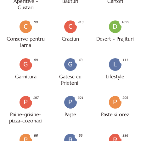
Aperitive -
Bauturi
Cartofi
Gustari
98
413
1095
C
C
D
Conserve pentru
Craciun
Desert - Prajituri
iarna
88
43
111
G
G
L
Garnitura
Gatesc cu
Lifestyle
Prietenii
187
321
205
P
P
P
Paine-grisine-
Paşte
Paste si orez
pizza-cozonaci
56
55
386
P
R
R