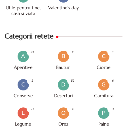
Utile pentru tine,
Valentine's day
casa si viata
Categorii retete
49
2
1
A
B
C
Aperitive
Bauturi
Ciorbe
9
52
6
C
D
G
Conserve
Deserturi
Garnitura
21
4
3
L
O
P
Legume
Orez
Paine