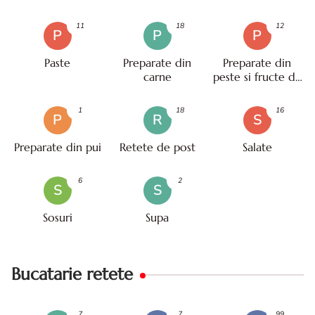
11
18
12
P
P
P
Paste
Preparate din
Preparate din
carne
peste si fructe de
mare
1
18
16
P
R
S
Preparate din pui
Retete de post
Salate
6
2
S
S
Sosuri
Supa
Bucatarie retete
7
7
99