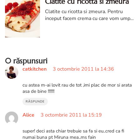
Clatite cu ricotta si zmeura
Clatite cu ricotta si zmeura. Pentru
inceput facem crema cu care vom umple
clatitele: amestecam crema de branza
ricotta cu 1 ou, 100g zahar si o ligurita
de esenta de vanilie.
0 răspunsuri
catkitchen
3 octombrie 2011 la 14:36
cu astea m-ai lovit rau de tot ,imi plac de mor si arata
asa de bine !!!!!!!
RĂSPUNDE
Alice
3 octombrie 2011 la 15:19
super! deci asta chiar trebuie sa fa si eu..cred ca fi
numai buna pt Miruna mea..ms fain