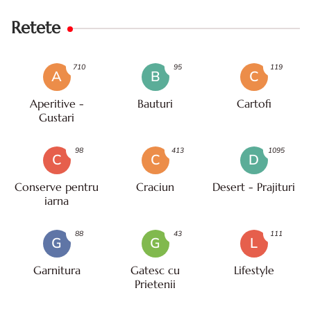
Retete
710
95
119
A
B
C
Aperitive -
Bauturi
Cartofi
Gustari
98
413
1095
C
C
D
Conserve pentru
Craciun
Desert - Prajituri
iarna
88
43
111
G
G
L
Garnitura
Gatesc cu
Lifestyle
Prietenii