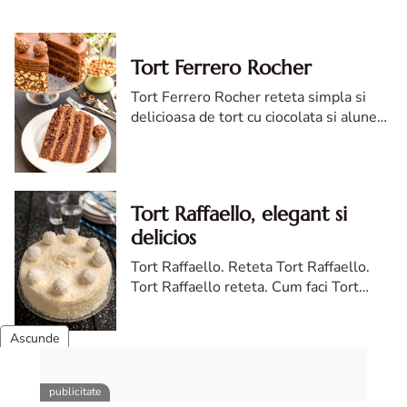
Tort Ferrero Rocher
Tort Ferrero Rocher reteta simpla si
delicioasa de tort cu ciocolata si alune
de padure Magia combinatiei de
ciocolata si alune Tortul Ferrero Rocher
este o adevarataincantare ...
Tort Raffaello, elegant si
delicios
Tort Raffaello. Reteta Tort Raffaello.
Tort Raffaello reteta. Cum faci Tort
Raffaello. Tort Raffaello cea mai buna
reteta
Prajitura Carpati cu crema
de ciocolata