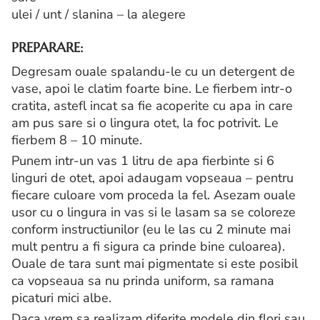
ulei / unt / slanina – la alegere
PREPARARE:
Degresam ouale spalandu-le cu un detergent de
vase, apoi le clatim foarte bine. Le fierbem intr-o
cratita, astefl incat sa fie acoperite cu apa in care
am pus sare si o lingura otet, la foc potrivit. Le
fierbem 8 – 10 minute.
Punem intr-un vas 1 litru de apa fierbinte si 6
linguri de otet, apoi adaugam vopseaua – pentru
fiecare culoare vom proceda la fel. Asezam ouale
usor cu o lingura in vas si le lasam sa se coloreze
conform instructiunilor (eu le las cu 2 minute mai
mult pentru a fi sigura ca prinde bine culoarea).
Ouale de tara sunt mai pigmentate si este posibil
ca vopseaua sa nu prinda uniform, sa ramana
picaturi mici albe.
Daca vrem sa realizam diferite modele din flori sau