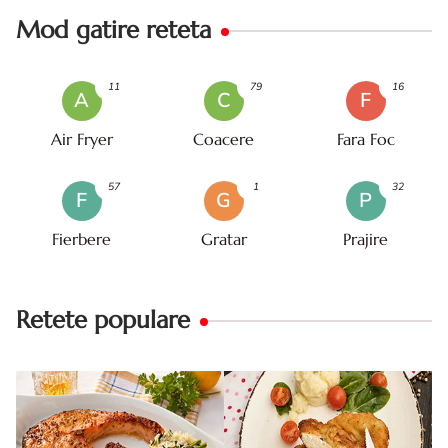
Mod gatire reteta
11
79
16
A
C
F
Air Fryer
Coacere
Fara Foc
57
1
32
F
G
P
Fierbere
Gratar
Prajire
Retete populare