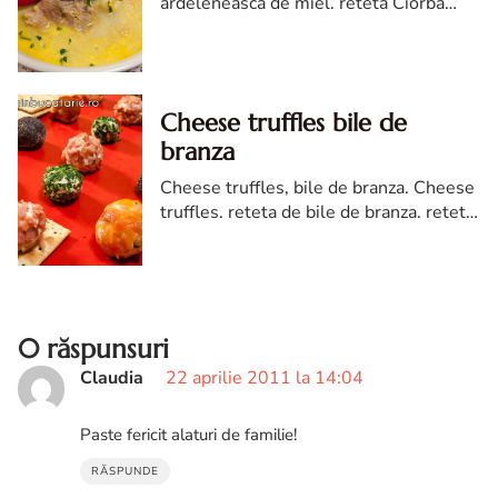
ardeleneasca de miel. reteta Ciorba
ardeleneasca de miel. Ciorba
ardeleneasca de miel reteta diva in
bucatarie. ciorba miel
Cheese truffles bile de
branza
Cheese truffles, bile de branza. Cheese
truffles. reteta de bile de branza. reteta
de cheese truffles. bile de branza reteta
diva in bucatarie
0 răspunsuri
Claudia
22 aprilie 2011 la 14:04
Paste fericit alaturi de familie!
RĂSPUNDE