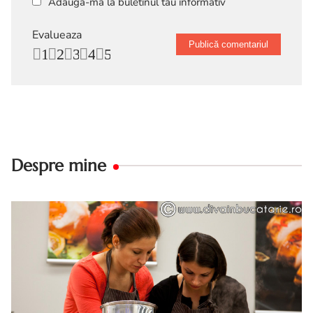
Adaugă-mă la buletinul tău informativ
Evalueaza
1
2
3
4
5
Despre mine