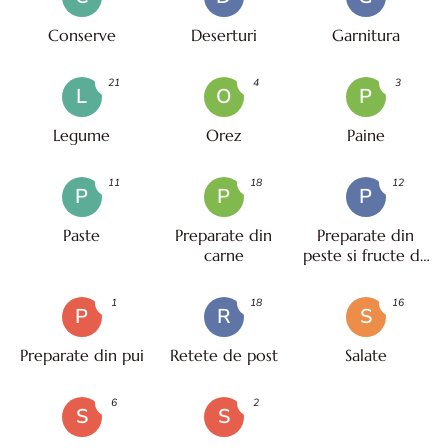
Conserve
Deserturi
Garnitura
21
4
3
L
O
P
Legume
Orez
Paine
11
18
12
P
P
P
Paste
Preparate din
Preparate din
carne
peste si fructe de
mare
1
18
16
P
R
S
Preparate din pui
Retete de post
Salate
6
2
S
S