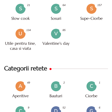
21
64
157
S
S
S
Slow cook
Sosuri
Supe-Ciorbe
134
85
U
V
Utile pentru tine,
Valentine's day
casa si viata
Categorii retete
49
2
1
A
B
C
Aperitive
Bauturi
Ciorbe
9
52
6
C
D
G