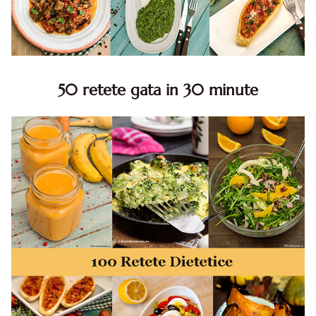
50 retete gata in 30 minute
50 retete gata in 30 minute. 50 idei retete gata in 30
minute. Retete rapide. Retete rapide de mancare. Idei
retete mancare rapid