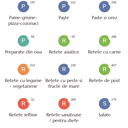
187
321
205
P
P
P
Paine-grisine-
Paşte
Paste si orez
pizza-cozonaci
56
55
386
P
R
R
Preparate din oua
Retete asiatice
Retete cu carne
522
150
407
R
R
R
Retete cu legume
Retete cu peste si
Retete de post
- vegetariene
fructe de mare
32
389
175
R
R
S
Retete ieftine
Retete sanatoase
Salate
/ pentru diete