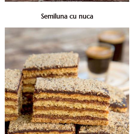
Semiluna cu nuca
Semiluna cu nuca. Prajitura semiluna cu nuca. Prajitura
Semiluna. Prajitura simpla semiluna cu nuci. Semiluna cu
nuca pufoasa