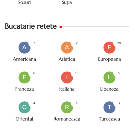
Sosuri
Supa
Bucatarie retete
7
7
99
A
A
E
Americana
Asiatica
Europeana
8
19
5
F
I
L
Franceza
Italiana
Libaneza
4
39
3
O
R
T
Oriental
Romaneasca
Turceasca