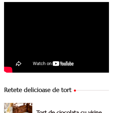
bunicii. Desi este o reteta veche ramane are inca mare
succes. Acest tort cu crema de zahar ars este unul
din acele torturi...
Retete delicioase de tort
Tort de ciocolata cu visine