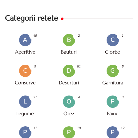
Categorii retete
49
2
1
A
B
C
Aperitive
Bauturi
Ciorbe
9
51
6
C
D
G
Conserve
Deserturi
Garnitura
21
4
3
L
O
P
Legume
Orez
Paine
11
18
12
P
P
P