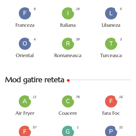
8
19
5
F
I
L
Franceza
Italiana
Libaneza
4
39
3
O
R
T
Oriental
Romaneasca
Turceasca
Mod gatire reteta
11
78
16
A
C
F
Air Fryer
Coacere
Fara Foc
57
1
32
F
G
P