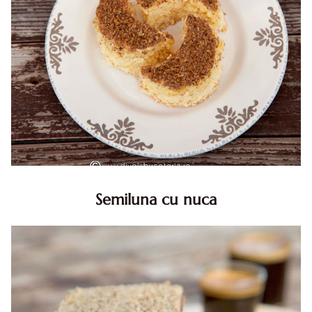
Semiluna cu nuca
Semiluna cu nuca. Prajitura semiluna cu nuca. Prajitura
Semiluna. Prajitura simpla semiluna cu nuci. Semiluna cu
nuca pufoasa