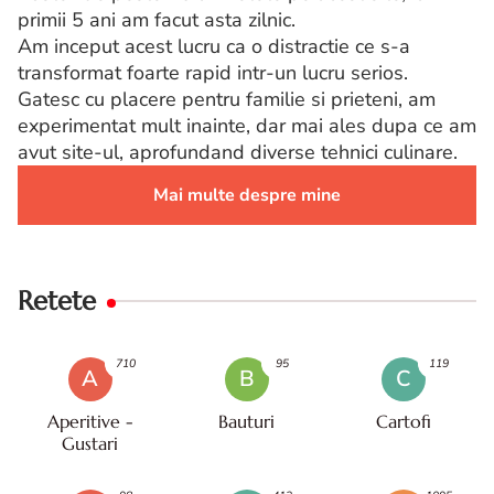
primii 5 ani am facut asta zilnic.
Am inceput acest lucru ca o distractie ce s-a
transformat foarte rapid intr-un lucru serios.
Gatesc cu placere pentru familie si prieteni, am
experimentat mult inainte, dar mai ales dupa ce am
avut site-ul, aprofundand diverse tehnici culinare.
Mai multe despre mine
Retete
710
95
119
A
B
C
Aperitive -
Bauturi
Cartofi
Gustari