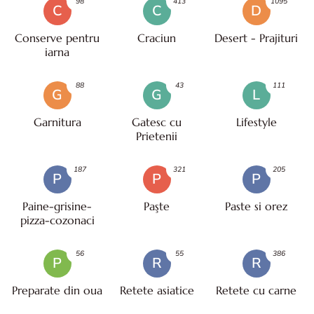
98
413
1095
C
C
D
Conserve pentru
Craciun
Desert - Prajituri
iarna
88
43
111
G
G
L
Garnitura
Gatesc cu
Lifestyle
Prietenii
187
321
205
P
P
P
Paine-grisine-
Paşte
Paste si orez
pizza-cozonaci
56
55
386
P
R
R
Preparate din oua
Retete asiatice
Retete cu carne