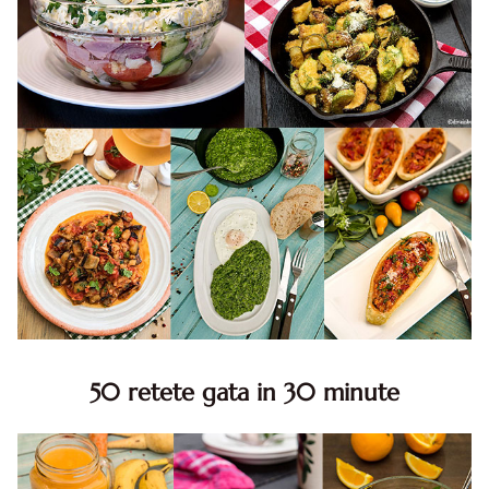
50 retete gata in 30 minute
50 retete gata in 30 minute. 50 idei retete gata in 30
minute. Retete rapide. Retete rapide de mancare. Idei
retete mancare rapid