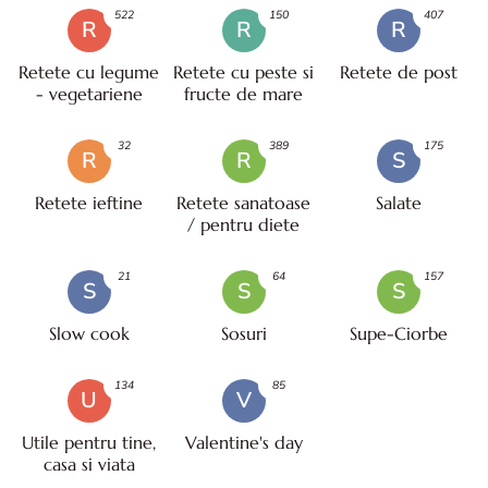
522
150
407
R
R
R
Retete cu legume
Retete cu peste si
Retete de post
- vegetariene
fructe de mare
32
389
175
R
R
S
Retete ieftine
Retete sanatoase
Salate
/ pentru diete
21
64
157
S
S
S
Slow cook
Sosuri
Supe-Ciorbe
134
85
U
V
Utile pentru tine,
Valentine's day
casa si viata