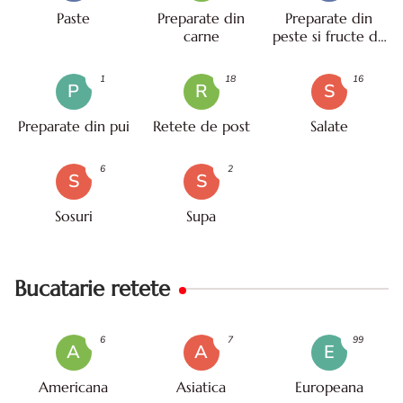
Paste
Preparate din
Preparate din
carne
peste si fructe de
mare
1
18
16
P
R
S
Preparate din pui
Retete de post
Salate
6
2
S
S
Sosuri
Supa
Bucatarie retete
6
7
99
A
A
E
Americana
Asiatica
Europeana