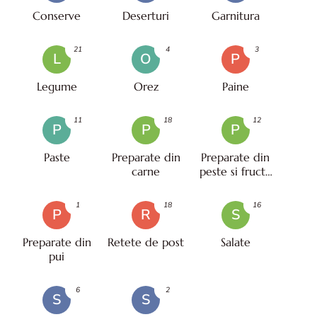
Conserve
Deserturi
Garnitura
21
4
3
L
O
P
Legume
Orez
Paine
11
18
12
P
P
P
Paste
Preparate din
Preparate din
carne
peste si fructe
de mare
1
18
16
P
R
S
Preparate din
Retete de post
Salate
pui
6
2
S
S