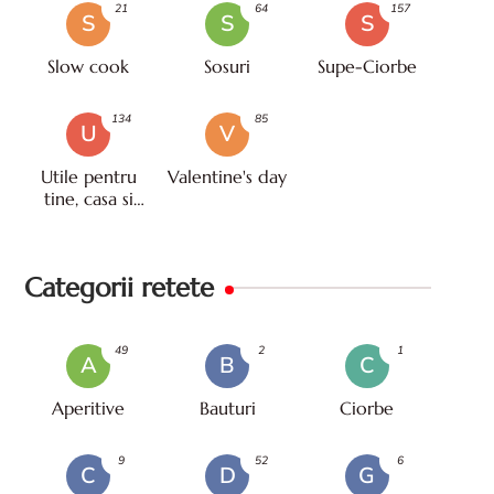
21
64
157
S
S
S
Slow cook
Sosuri
Supe-Ciorbe
134
85
U
V
Utile pentru
Valentine's day
tine, casa si
viata
Categorii retete
49
2
1
A
B
C
Aperitive
Bauturi
Ciorbe
9
52
6
C
D
G