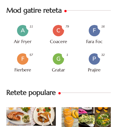
Mod gatire reteta
11
79
16
A
C
F
Air Fryer
Coacere
Fara Foc
57
1
32
F
G
P
Fierbere
Gratar
Prajire
Retete populare