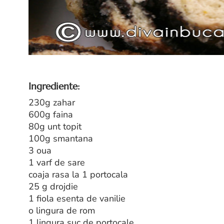
Ingrediente:
230g zahar
600g faina
80g unt topit
100g smantana
3 oua
1 varf de sare
coaja rasa la 1 portocala
25 g drojdie
1 fiola esenta de vanilie
o lingura de rom
1 lingura suc de portocale