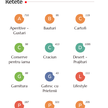
Retete
710
95
119
A
B
C
Aperitive -
Bauturi
Cartofi
Gustari
98
413
1095
C
C
D
Conserve
Craciun
Desert -
pentru iarna
Prajituri
88
43
111
G
G
L
Garnitura
Gatesc cu
Lifestyle
Prietenii
187
321
205
P
P
P