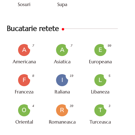
Sosuri
Supa
Bucatarie retete
7
7
99
A
A
E
Americana
Asiatica
Europeana
8
19
5
F
I
L
Franceza
Italiana
Libaneza
4
39
3
O
R
T
Oriental
Romaneasca
Turceasca