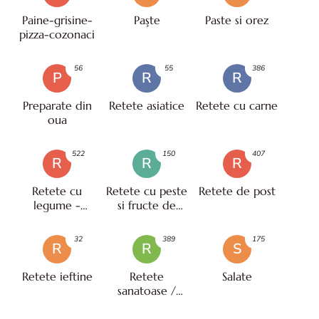
Paine-grisine-
Paşte
Paste si orez
pizza-cozonaci
56
55
386
P
R
R
Preparate din
Retete asiatice
Retete cu carne
oua
522
150
407
R
R
R
Retete cu
Retete cu peste
Retete de post
legume -
si fructe de
vegetariene
mare
32
389
175
R
R
S
Retete ieftine
Retete
Salate
sanatoase /
pentru diete