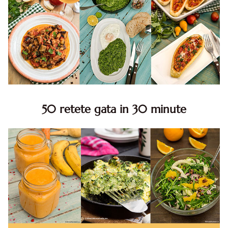
50 retete gata in 30 minute
50 retete gata in 30 minute. 50 idei retete gata in 30
minute. Retete rapide. Retete rapide de mancare. Idei
retete mancare rapid