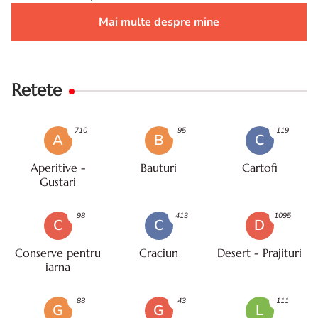
Mai multe despre mine
Retete
710
95
119
A
B
C
Aperitive -
Bauturi
Cartofi
Gustari
98
413
1095
C
C
D
Conserve pentru
Craciun
Desert - Prajituri
iarna
88
43
111
G
G
L