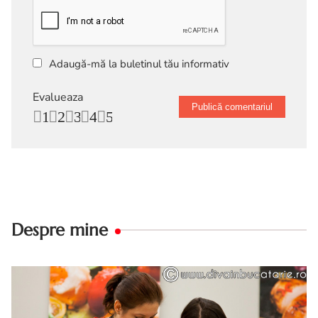
Adaugă-mă la buletinul tău informativ
Evalueaza
1
2
3
4
5
Despre mine