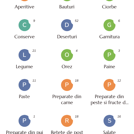
Aperitive
Bauturi
Ciorbe
9
52
6
C
D
G
Conserve
Deserturi
Garnitura
21
4
3
L
O
P
Legume
Orez
Paine
11
18
12
P
P
P
Paste
Preparate din
Preparate din
carne
peste si fructe de
mare
1
18
16
P
R
S
Preparate din pui
Retete de post
Salate