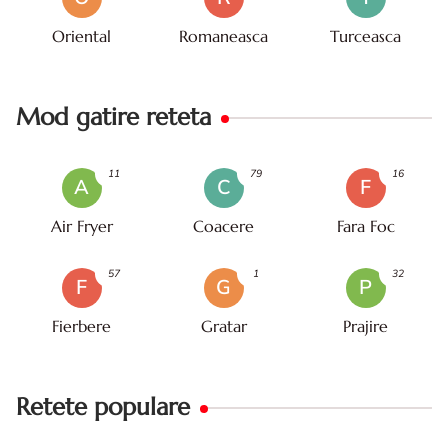
Oriental
Romaneasca
Turceasca
Mod gatire reteta
11
79
16
A
C
F
Air Fryer
Coacere
Fara Foc
57
1
32
F
G
P
Fierbere
Gratar
Prajire
Retete populare