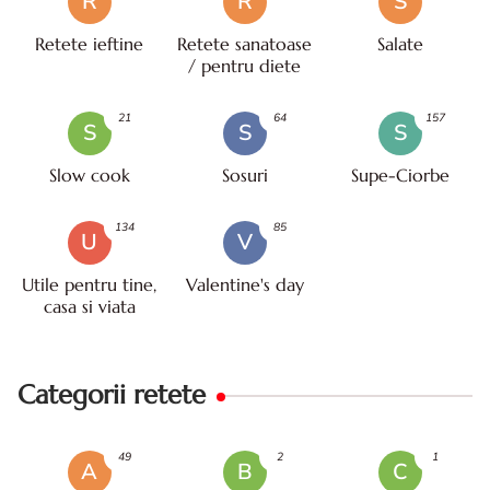
R
R
S
Retete ieftine
Retete sanatoase
Salate
/ pentru diete
21
64
157
S
S
S
Slow cook
Sosuri
Supe-Ciorbe
134
85
U
V
Utile pentru tine,
Valentine's day
casa si viata
Categorii retete
49
2
1
A
B
C