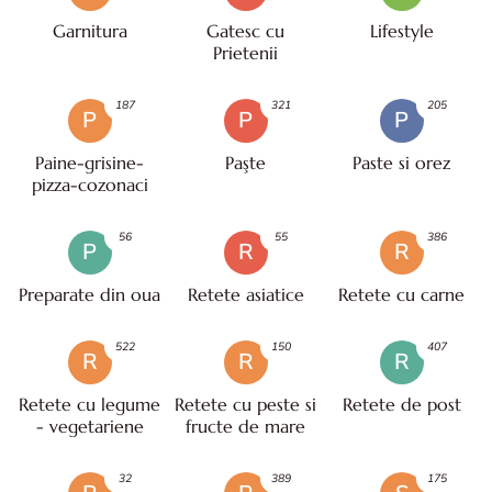
Garnitura
Gatesc cu
Lifestyle
Prietenii
187
321
205
P
P
P
Paine-grisine-
Paşte
Paste si orez
pizza-cozonaci
56
55
386
P
R
R
Preparate din oua
Retete asiatice
Retete cu carne
522
150
407
R
R
R
Retete cu legume
Retete cu peste si
Retete de post
- vegetariene
fructe de mare
32
389
175