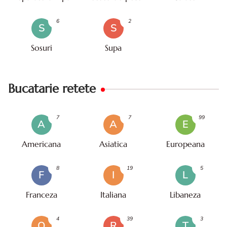
6
2
S
S
Sosuri
Supa
Bucatarie retete
7
7
99
A
A
E
Americana
Asiatica
Europeana
8
19
5
F
I
L
Franceza
Italiana
Libaneza
4
39
3
O
R
T