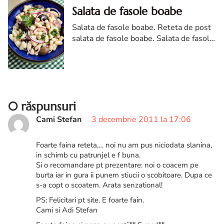
Salata de fasole boabe
Salata de fasole boabe. Reteta de post
salata de fasole boabe. Salata de fasole
boabe reteta. Reteta salata de fasole
boabe. Salata de post
0 răspunsuri
Cami Stefan
3 decembrie 2011 la 17:06
Foarte faina reteta,… noi nu am pus niciodata slanina,
in schimb cu patrunjel e f buna.
Si o recomandare pt prezentare: noi o coacem pe
burta iar in gura ii punem stiucii o scobitoare. Dupa ce
s-a copt o scoatem. Arata senzational!
PS: Felicitari pt site. E foarte fain.
Cami si Adi Stefan