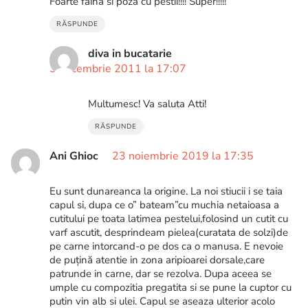
Foarte faina si poza cu pestii!!!! Super!!!!!
RĂSPUNDE
diva in bucatarie
3 decembrie 2011 la 17:07
Multumesc! Va saluta Atti!
RĂSPUNDE
Ani Ghioc
23 noiembrie 2019 la 17:35
Eu sunt dunareanca la origine. La noi stiucii i se taia
capul si, dupa ce o” bateam”cu muchia netaioasa a
cutitului pe toata latimea pestelui,folosind un cutit cu
varf ascutit, desprindeam pielea(curatata de solzi)de
pe carne intorcand-o pe dos ca o manusa. E nevoie
de puțină atentie in zona aripioarei dorsale,care
patrunde in carne, dar se rezolva. Dupa aceea se
umple cu compozitia pregatita si se pune la cuptor cu
putin vin alb si ulei. Capul se aseaza ulterior acolo