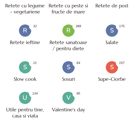
Retete cu legume
Retete cu peste si
Retete de post
- vegetariene
fructe de mare
32
389
175
R
R
S
Retete ieftine
Retete sanatoase
Salate
/ pentru diete
21
64
157
S
S
S
Slow cook
Sosuri
Supe-Ciorbe
134
85
U
V
Utile pentru tine,
Valentine's day
casa si viata