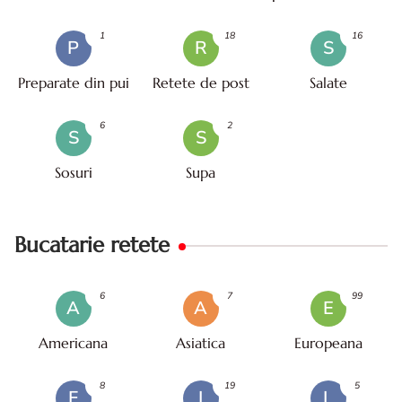
mare
1
18
16
P
R
S
Preparate din pui
Retete de post
Salate
6
2
S
S
Sosuri
Supa
Bucatarie retete
6
7
99
A
A
E
Americana
Asiatica
Europeana
8
19
5
F
I
L