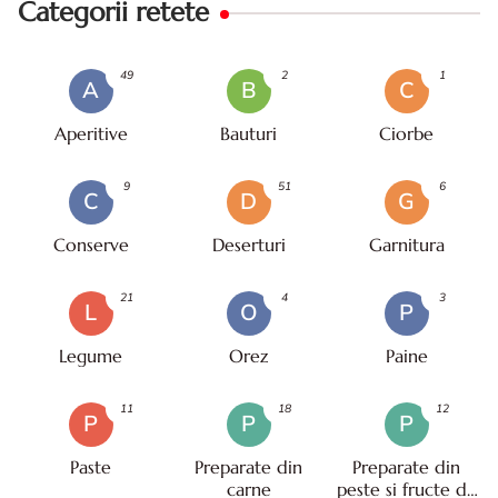
Categorii retete
49
2
1
A
B
C
Aperitive
Bauturi
Ciorbe
9
51
6
C
D
G
Conserve
Deserturi
Garnitura
21
4
3
L
O
P
Legume
Orez
Paine
11
18
12
P
P
P
Paste
Preparate din
Preparate din
carne
peste si fructe de