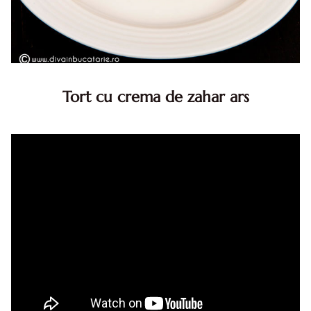
Tort cu crema de zahar ars
Tort cu crema de zahar ars, reteta veche, din caietul
bunicii. Desi este o reteta veche ramane are inca mare
succes. Acest tort cu crema de zahar ars este unul
din acele torturi...