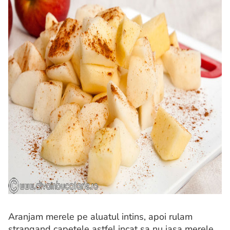
Aranjam merele pe aluatul intins, apoi rulam
strangand capetele astfel incat sa nu iasa merele.