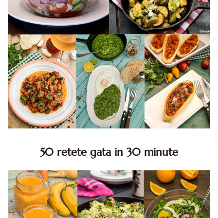
50 retete gata in 30 minute
50 retete gata in 30 minute. 50 idei retete gata in 30
minute. Retete rapide. Retete rapide de mancare. Idei
retete mancare rapid