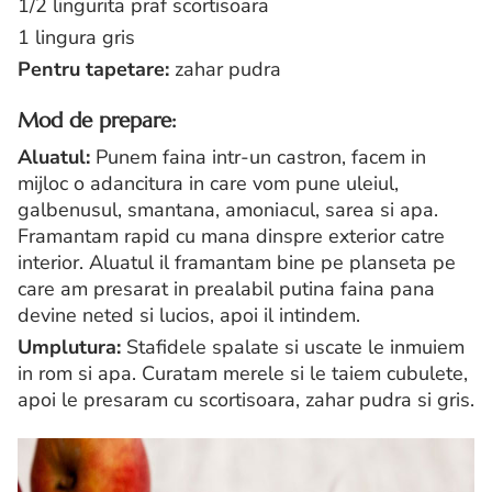
1/2 lingurita praf scortisoara
1 lingura gris
Pentru tapetare:
zahar pudra
Mod de prepare:
Aluatul:
Punem faina intr-un castron, facem in
mijloc o adancitura in care vom pune uleiul,
galbenusul, smantana, amoniacul, sarea si apa.
Framantam rapid cu mana dinspre exterior catre
interior. Aluatul il framantam bine pe planseta pe
care am presarat in prealabil putina faina pana
devine neted si lucios, apoi il intindem.
Umplutura:
Stafidele spalate si uscate le inmuiem
in rom si apa. Curatam merele si le taiem cubulete,
apoi le presaram cu scortisoara, zahar pudra si gris.