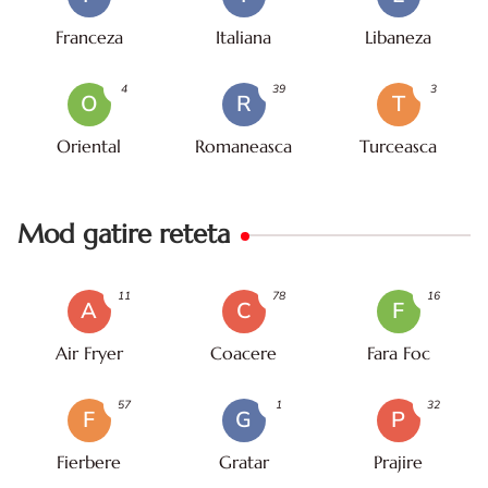
Franceza
Italiana
Libaneza
4
39
3
O
R
T
Oriental
Romaneasca
Turceasca
Mod gatire reteta
11
78
16
A
C
F
Air Fryer
Coacere
Fara Foc
57
1
32
F
G
P
Fierbere
Gratar
Prajire