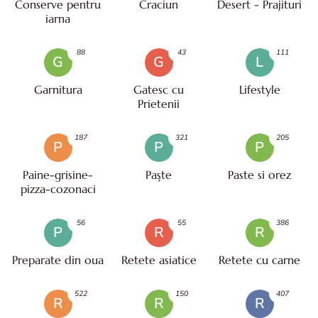
Conserve pentru
Craciun
Desert - Prajituri
iarna
88
43
111
G
G
L
Garnitura
Gatesc cu
Lifestyle
Prietenii
187
321
205
P
P
P
Paine-grisine-
Paşte
Paste si orez
pizza-cozonaci
56
55
386
P
R
R
Preparate din oua
Retete asiatice
Retete cu carne
522
150
407
R
R
R