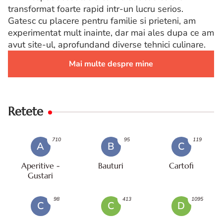
transformat foarte rapid intr-un lucru serios.
Gatesc cu placere pentru familie si prieteni, am
experimentat mult inainte, dar mai ales dupa ce am
avut site-ul, aprofundand diverse tehnici culinare.
Mai multe despre mine
Retete
710
95
119
A
B
C
Aperitive -
Bauturi
Cartofi
Gustari
98
413
1095
C
C
D