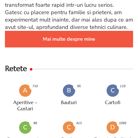
transformat foarte rapid intr-un lucru serios.
Gatesc cu placere pentru familie si prieteni, am
experimentat mult inainte, dar mai ales dupa ce am
avut site-ul, aprofundand diverse tehnici culinare.
Mai multe despre mine
Retete
710
95
119
A
B
C
Aperitive -
Bauturi
Cartofi
Gustari
98
413
1095
C
C
D