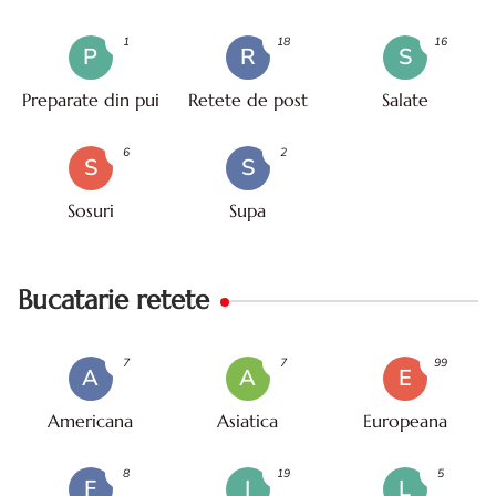
mare
1
18
16
P
R
S
Preparate din pui
Retete de post
Salate
6
2
S
S
Sosuri
Supa
Bucatarie retete
7
7
99
A
A
E
Americana
Asiatica
Europeana
8
19
5
F
I
L