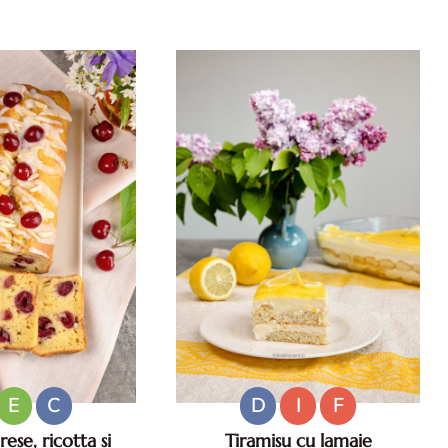
e salate pentru zile
Reteta de prajitura cu caise si
 Ce sa mananci la
migdale. Prajitura de vara cu
35°C.
caise. Prajitura pufoasa cu caise.
Desert cu caise.
E
C
D
I
F
ese, ricotta si
Tiramisu cu lamaie