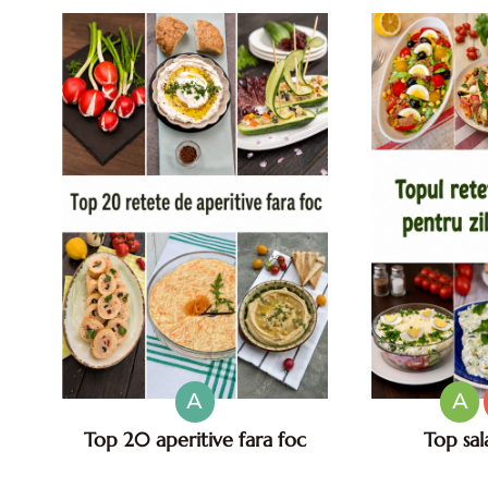
cu
A
A
Top 20 aperitive fara foc
Top sal
Top aperitive fara foc. Aperitive
Salate de va