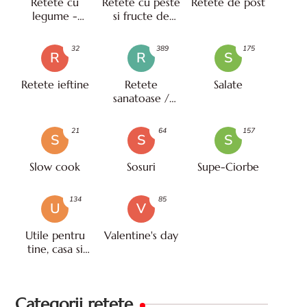
Retete cu
Retete cu peste
Retete de post
legume -
si fructe de
vegetariene
mare
32
389
175
R
R
S
Retete ieftine
Retete
Salate
sanatoase /
pentru diete
21
64
157
S
S
S
Slow cook
Sosuri
Supe-Ciorbe
134
85
U
V
Utile pentru
Valentine's day
tine, casa si
viata
Categorii retete