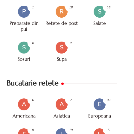
1
18
16
P
R
S
Preparate din
Retete de post
Salate
pui
6
2
S
S
Sosuri
Supa
Bucatarie retete
6
7
99
A
A
E
Americana
Asiatica
Europeana
8
19
5