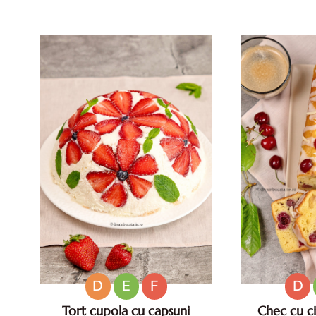
pentru zile caniculare. Aperitive
vara. Retete d
reci rapide. Mese usoare. Gustari
caniculare.
sanatoase.
D
E
F
D
Tort cupola cu capsuni
Chec cu cir