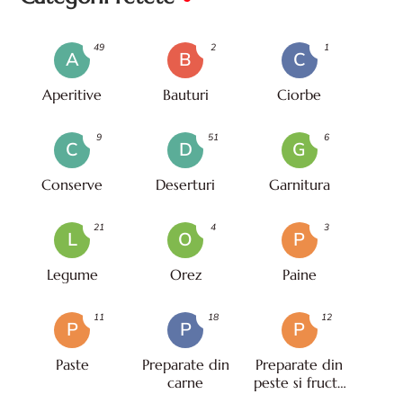
49
2
1
A
B
C
Aperitive
Bauturi
Ciorbe
9
51
6
C
D
G
Conserve
Deserturi
Garnitura
21
4
3
L
O
P
Legume
Orez
Paine
11
18
12
P
P
P
Paste
Preparate din
Preparate din
carne
peste si fructe
de mare