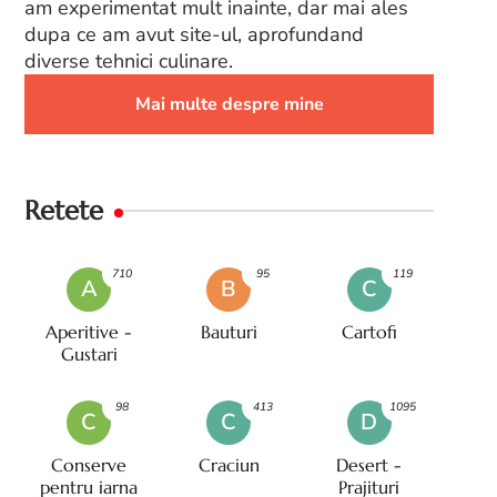
am experimentat mult inainte, dar mai ales
dupa ce am avut site-ul, aprofundand
diverse tehnici culinare.
Mai multe despre mine
Retete
710
95
119
A
B
C
Aperitive -
Bauturi
Cartofi
Gustari
98
413
1095
C
C
D
Conserve
Craciun
Desert -
pentru iarna
Prajituri