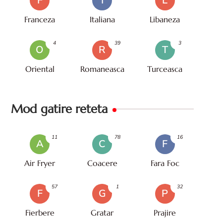
F
I
L
Franceza
Italiana
Libaneza
4
39
3
O
R
T
Oriental
Romaneasca
Turceasca
Mod gatire reteta
11
78
16
A
C
F
Air Fryer
Coacere
Fara Foc
57
1
32
F
G
P
Fierbere
Gratar
Prajire