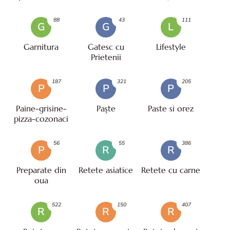
88
43
111
G
G
L
Garnitura
Gatesc cu
Lifestyle
Prietenii
187
321
205
P
P
P
Paine-grisine-
Paşte
Paste si orez
pizza-cozonaci
56
55
386
P
R
R
Preparate din
Retete asiatice
Retete cu carne
oua
522
150
407
R
R
R