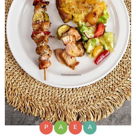
P
A
E
A