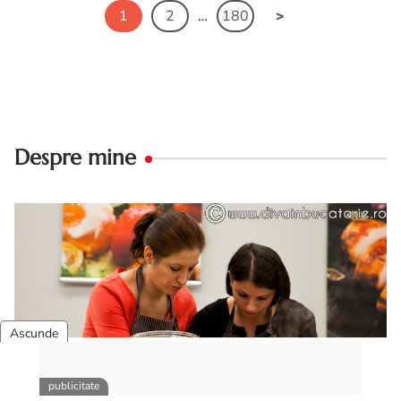
1
2
…
180
Despre mine