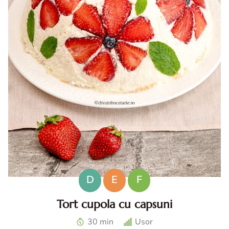
D
E
F
Tort cupola cu capsuni
Tort cupola cu capsuni. Tort fara coacere cu capsuni. Tort
30 min
Usor