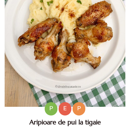
P
E
P
Aripioare de pui la tigaie