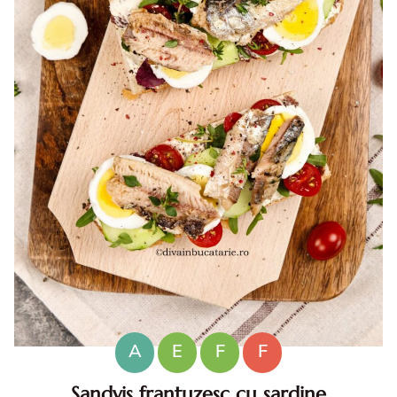
A
E
F
F
Sandvis frantuzesc cu sardine