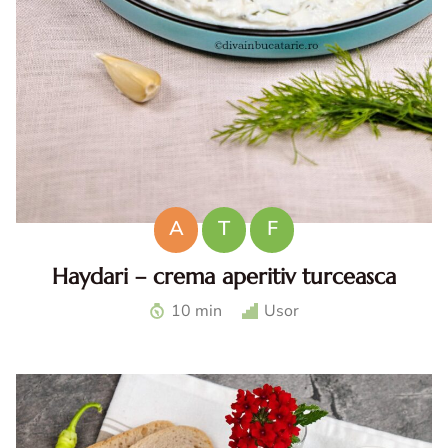
A
T
F
Haydari – crema aperitiv turceasca
Haydari. Haydari reteta. Haydari turcesc. Ccrema aperitiv
10 min
Usor
turceasca. Sos haydari. Aperitiv cu iaurt.