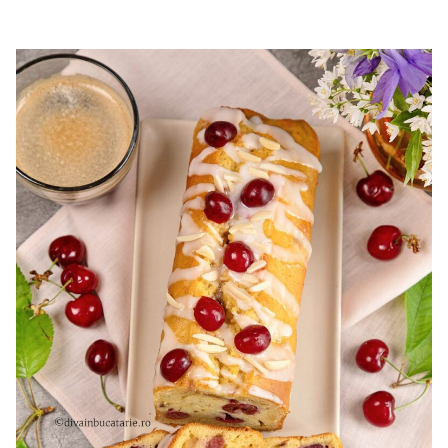
cu mascarpone si capsuni. Reteta tort cupola. Tort cu
frisca si capsuni. Tort tiramisu cu capsuni