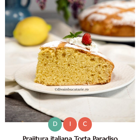
D
I
C
Prajitura italiana Torta Paradiso