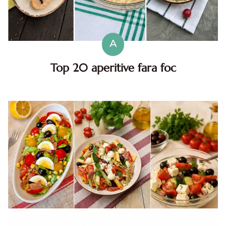
A
Top 20 aperitive fara foc
Top aperitive fara foc. Aperitive pentru zile caniculare.
Aperitive reci rapide. Mese usoare. Gustari sanatoase.