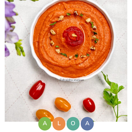
A
L
O
A