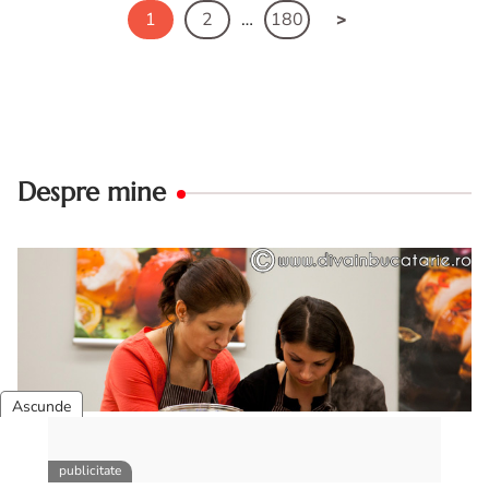
1
2
…
180
Despre mine