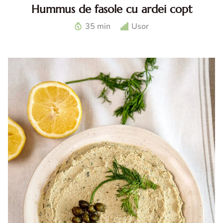
Hummus de fasole cu ardei copt
Hummus de fasole cu ardei. Reteta de hummus de fasole
35 min
Usor
cu ardei copt. Hummus reteta. Ardei la airfryer