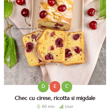
D
E
C
Chec cu cirese, ricotta si migdale
Chec cu cirese. Chec cu ricotta. Desert cu cirese. Reteta
60 min
Usor