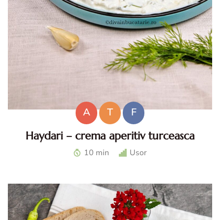
A
T
F
Haydari – crema aperitiv turceasca
Haydari. Haydari reteta. Haydari turcesc. Ccrema aperitiv
10 min
Usor
turceasca. Sos haydari. Aperitiv cu iaurt.