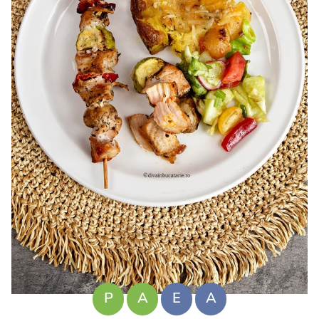
P
A
E
A