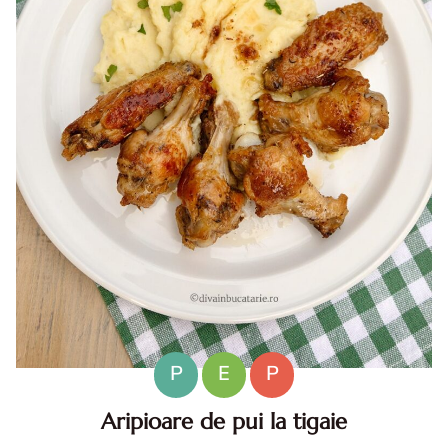
P
E
P
Aripioare de pui la tigaie