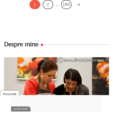
1
2
…
180
Despre mine