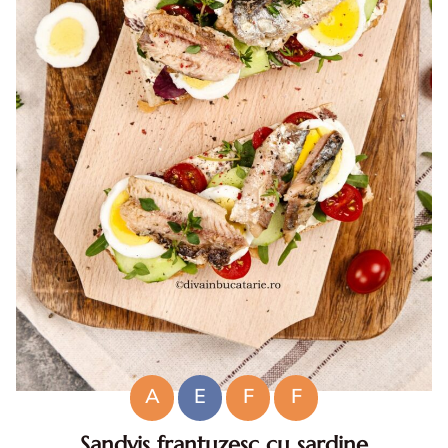
A
E
F
F
Sandvis frantuzesc cu sardine