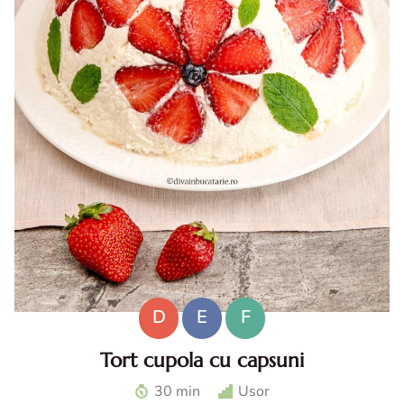
D
E
F
Tort cupola cu capsuni
Tort cupola cu capsuni. Tort fara coacere cu capsuni. Tort
30 min
Usor