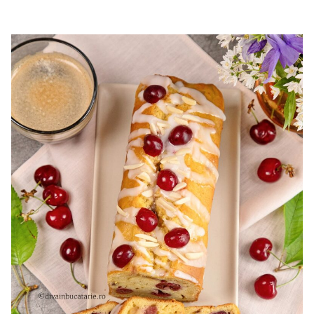
cu mascarpone si capsuni. Reteta tort cupola. Tort cu
frisca si capsuni. Tort tiramisu cu capsuni