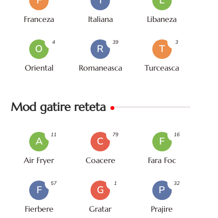
F
I
L
Franceza
Italiana
Libaneza
4
39
3
O
R
T
Oriental
Romaneasca
Turceasca
Mod gatire reteta
11
79
16
A
C
F
Air Fryer
Coacere
Fara Foc
57
1
32
F
G
P
Fierbere
Gratar
Prajire