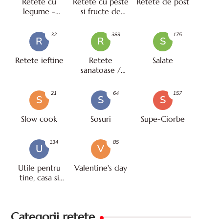
Retete cu
Retete cu peste
Retete de post
legume -
si fructe de
vegetariene
mare
32
389
175
R
R
S
Retete ieftine
Retete
Salate
sanatoase /
pentru diete
21
64
157
S
S
S
Slow cook
Sosuri
Supe-Ciorbe
134
85
U
V
Utile pentru
Valentine's day
tine, casa si
viata
Categorii retete