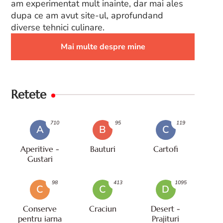
am experimentat mult inainte, dar mai ales
dupa ce am avut site-ul, aprofundand
diverse tehnici culinare.
Mai multe despre mine
Retete
710
95
119
A
B
C
Aperitive -
Bauturi
Cartofi
Gustari
98
413
1095
C
C
D
Conserve
Craciun
Desert -
pentru iarna
Prajituri