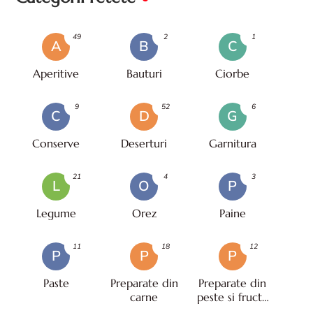
49
2
1
A
B
C
Aperitive
Bauturi
Ciorbe
9
52
6
C
D
G
Conserve
Deserturi
Garnitura
21
4
3
L
O
P
Legume
Orez
Paine
11
18
12
P
P
P
Paste
Preparate din
Preparate din
carne
peste si fructe
de mare