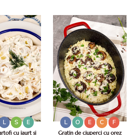
teta simpla. Cum
Salata marocana de vinete
a de bulgur pas cu
natoasa si rapida cu
eteta de post
L
S
E
L
O
E
C
F
rtofi cu iaurt si
Gratin de ciuperci cu orez