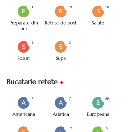
1
18
16
P
R
S
Preparate din
Retete de post
Salate
pui
6
2
S
S
Sosuri
Supa
Bucatarie retete
7
7
99
A
A
E
Americana
Asiatica
Europeana
8
19
5