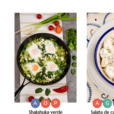
fryer. Ardei copti la air fryer,
proaspete re
Retete air fryer sanatoase.
prepari salat
Aperitive pentru masa festiva
pas. Salata sa
bulgur. R
A
O
P
A
G
Shakshuka verde
Salata de ca