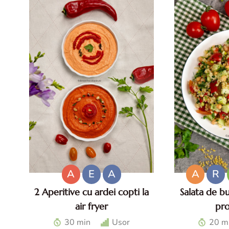
A
E
A
A
R
2 Aperitive cu ardei copti la
Salata de b
air fryer
pr
2 Aperitive cu ardei copti la air
Salata de b
30 min
Usor
20 m