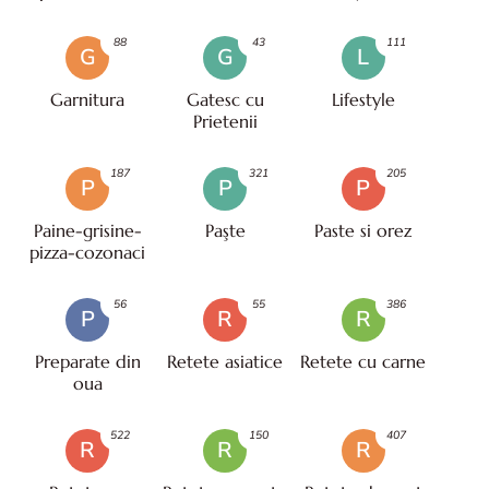
88
43
111
G
G
L
Garnitura
Gatesc cu
Lifestyle
Prietenii
187
321
205
P
P
P
Paine-grisine-
Paşte
Paste si orez
pizza-cozonaci
56
55
386
P
R
R
Preparate din
Retete asiatice
Retete cu carne
oua
522
150
407
R
R
R