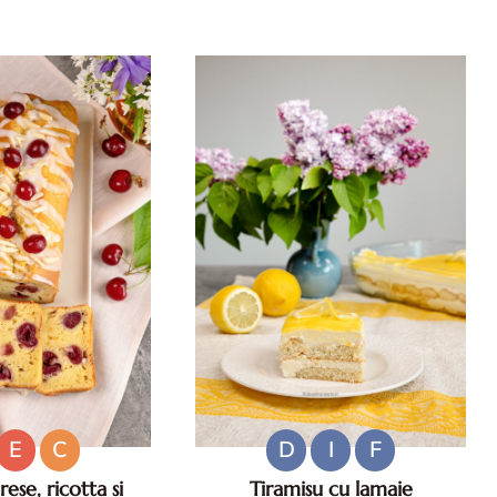
e salate pentru zile
Reteta de prajitura cu caise si
 Ce sa mananci la
migdale. Prajitura de vara cu
35°C.
caise. Prajitura pufoasa cu caise.
Desert cu caise.
E
C
D
I
F
ese, ricotta si
Tiramisu cu lamaie