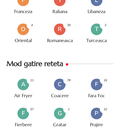
F
I
L
Franceza
Italiana
Libaneza
4
39
3
O
R
T
Oriental
Romaneasca
Turceasca
Mod gatire reteta
11
78
16
A
C
F
Air Fryer
Coacere
Fara Foc
57
1
32
F
G
P
Fierbere
Gratar
Prajire