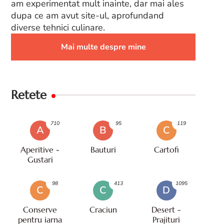
am experimentat mult inainte, dar mai ales
dupa ce am avut site-ul, aprofundand
diverse tehnici culinare.
Mai multe despre mine
Retete
710
95
119
A
B
C
Aperitive -
Bauturi
Cartofi
Gustari
98
413
1095
C
C
D
Conserve
Craciun
Desert -
pentru iarna
Prajituri