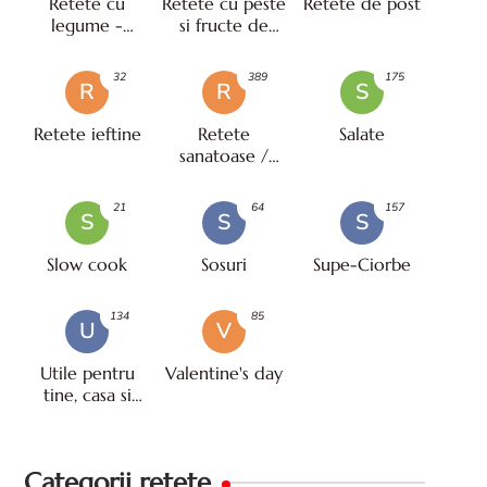
Retete cu
Retete cu peste
Retete de post
legume -
si fructe de
vegetariene
mare
32
389
175
R
R
S
Retete ieftine
Retete
Salate
sanatoase /
pentru diete
21
64
157
S
S
S
Slow cook
Sosuri
Supe-Ciorbe
134
85
U
V
Utile pentru
Valentine's day
tine, casa si
viata
Categorii retete