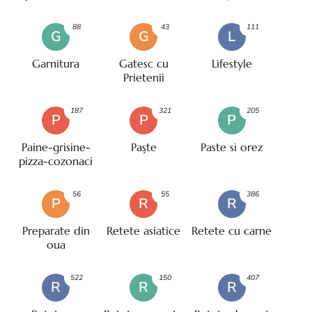
88
43
111
G
G
L
Garnitura
Gatesc cu
Lifestyle
Prietenii
187
321
205
P
P
P
Paine-grisine-
Paşte
Paste si orez
pizza-cozonaci
56
55
386
P
R
R
Preparate din
Retete asiatice
Retete cu carne
oua
522
150
407
R
R
R