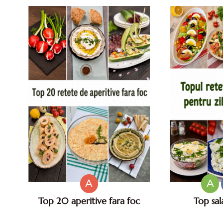
cu
A
A
Top 20 aperitive fara foc
Top sal
Top aperitive fara foc. Aperitive
Salate de va