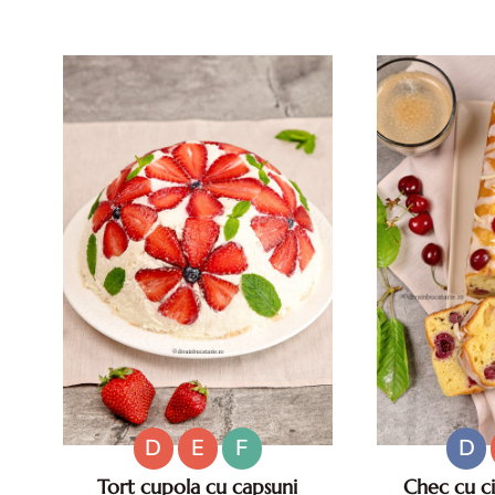
pentru zile caniculare. Aperitive
vara. Retete d
reci rapide. Mese usoare. Gustari
caniculare.
sanatoase.
D
E
F
D
Tort cupola cu capsuni
Chec cu cir