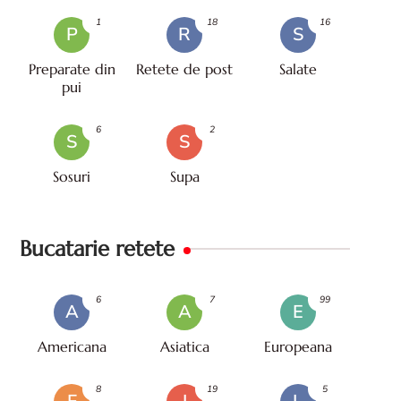
1
18
16
P
R
S
Preparate din
Retete de post
Salate
pui
6
2
S
S
Sosuri
Supa
Bucatarie retete
6
7
99
A
A
E
Americana
Asiatica
Europeana
8
19
5