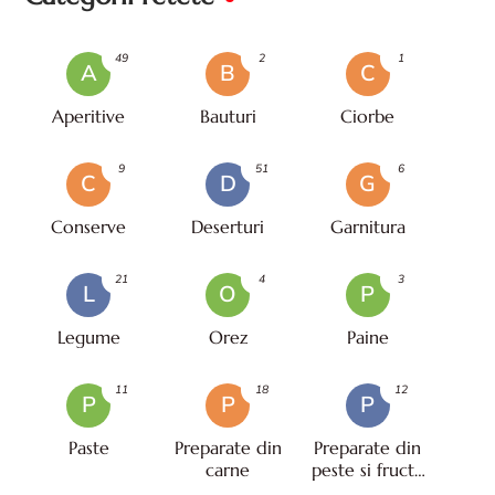
49
2
1
A
B
C
Aperitive
Bauturi
Ciorbe
9
51
6
C
D
G
Conserve
Deserturi
Garnitura
21
4
3
L
O
P
Legume
Orez
Paine
11
18
12
P
P
P
Paste
Preparate din
Preparate din
carne
peste si fructe
de mare