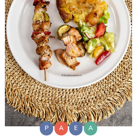
P
A
E
A