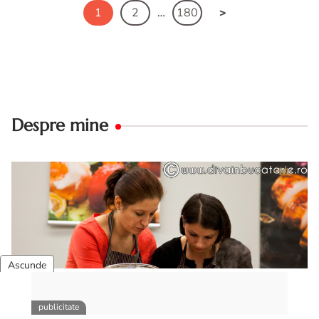
1
2
…
180
Despre mine