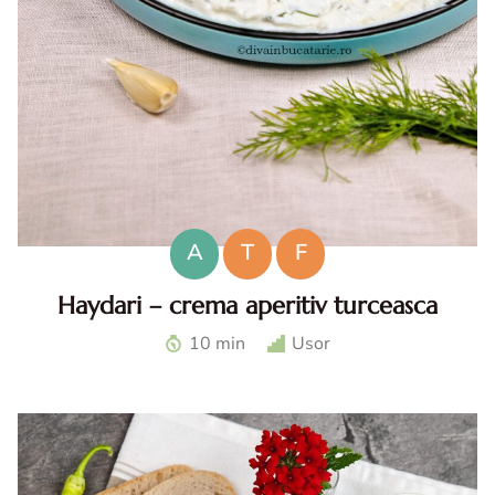
A
T
F
Haydari – crema aperitiv turceasca
Haydari. Haydari reteta. Haydari turcesc. Ccrema aperitiv
10 min
Usor
turceasca. Sos haydari. Aperitiv cu iaurt.