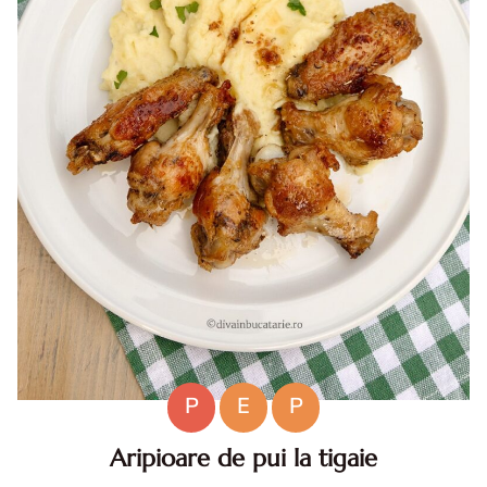
P
E
P
Aripioare de pui la tigaie