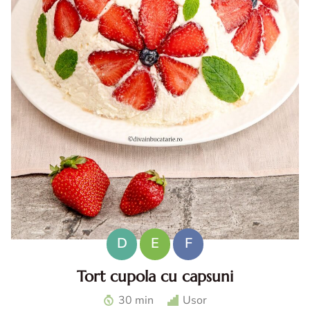
D
E
F
Tort cupola cu capsuni
Tort cupola cu capsuni. Tort fara coacere cu capsuni. Tort
30 min
Usor