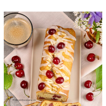
cu mascarpone si capsuni. Reteta tort cupola. Tort cu
frisca si capsuni. Tort tiramisu cu capsuni