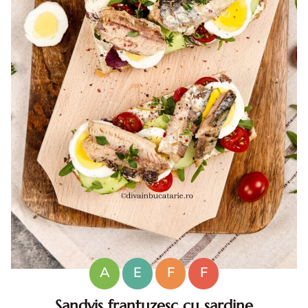
A
E
F
F
Sandvis frantuzesc cu sardine