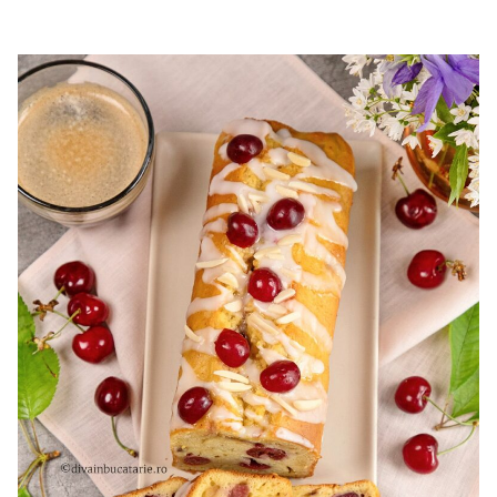
cu mascarpone si capsuni. Reteta tort cupola. Tort cu
frisca si capsuni. Tort tiramisu cu capsuni