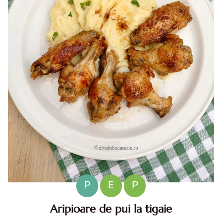
P
E
P
Aripioare de pui la tigaie