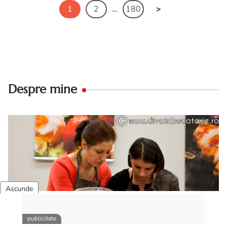
1
2
…
180
Despre mine