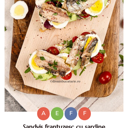
A
E
F
F
Sandvis frantuzesc cu sardine