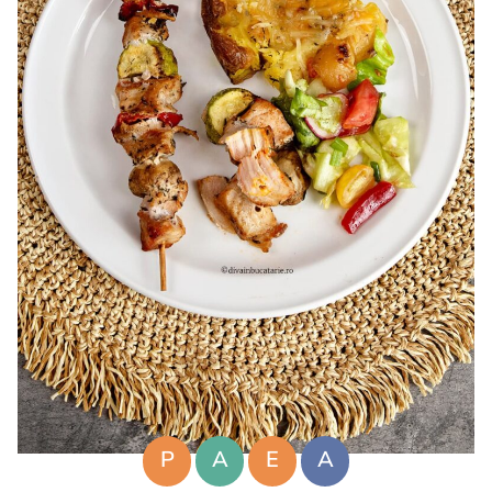
P
A
E
A