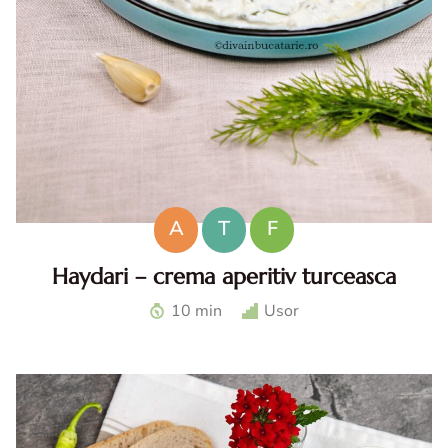
A
T
F
Haydari – crema aperitiv turceasca
Haydari. Haydari reteta. Haydari turcesc. Ccrema aperitiv
10 min
Usor
turceasca. Sos haydari. Aperitiv cu iaurt.