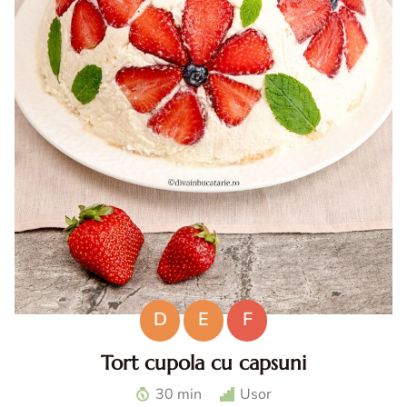
D
E
F
Tort cupola cu capsuni
Tort cupola cu capsuni. Tort fara coacere cu capsuni. Tort
30 min
Usor