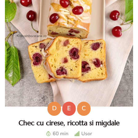
D
E
C
Chec cu cirese, ricotta si migdale
Chec cu cirese. Chec cu ricotta. Desert cu cirese. Reteta
60 min
Usor