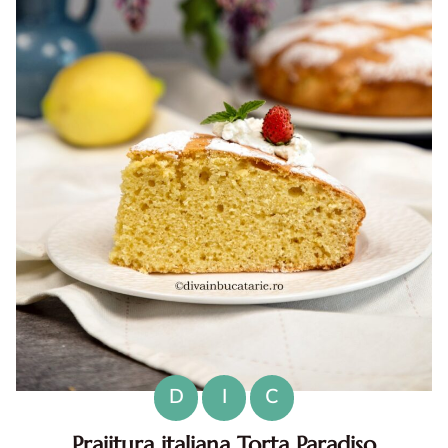
D
I
C
Prajitura italiana Torta Paradiso