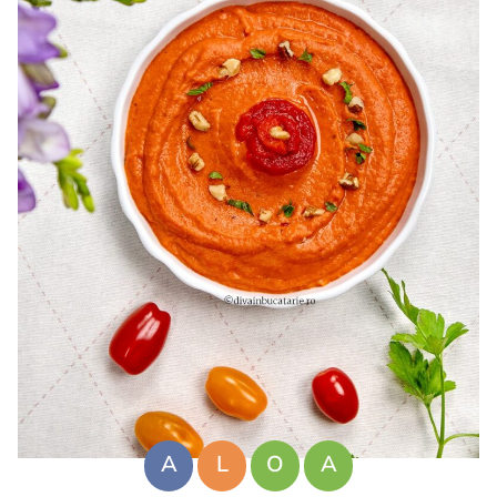
A
L
O
A