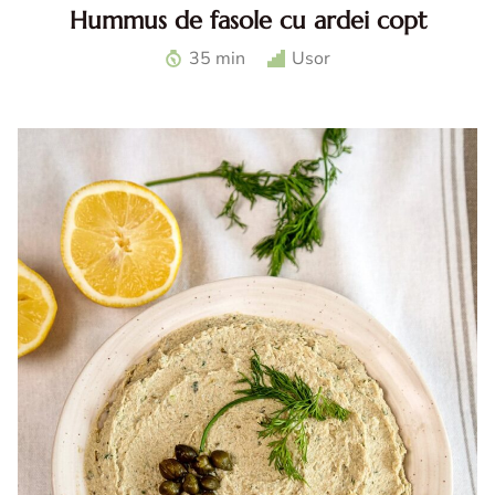
Hummus de fasole cu ardei copt
Hummus de fasole cu ardei. Reteta de hummus de fasole
35 min
Usor
cu ardei copt. Hummus reteta. Ardei la airfryer