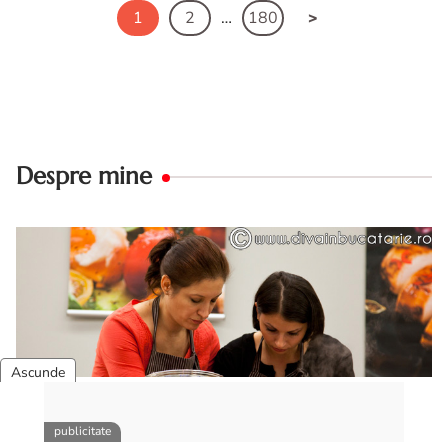
1
2
…
180
Despre mine