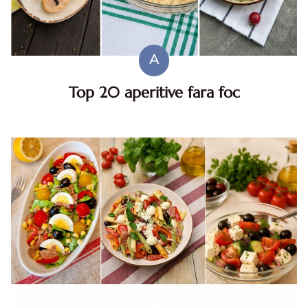
A
Top 20 aperitive fara foc
Top aperitive fara foc. Aperitive pentru zile caniculare.
Aperitive reci rapide. Mese usoare. Gustari sanatoase.