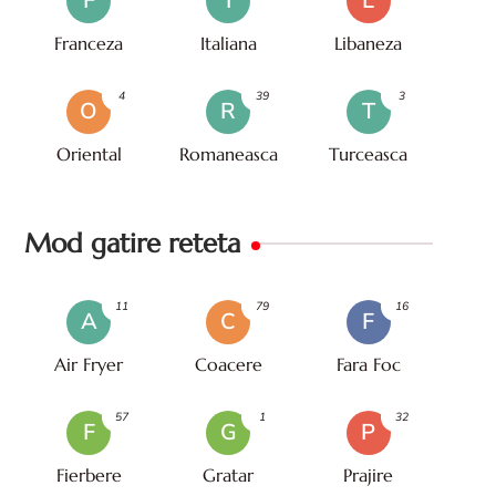
F
I
L
Franceza
Italiana
Libaneza
4
39
3
O
R
T
Oriental
Romaneasca
Turceasca
Mod gatire reteta
11
79
16
A
C
F
Air Fryer
Coacere
Fara Foc
57
1
32
F
G
P
Fierbere
Gratar
Prajire