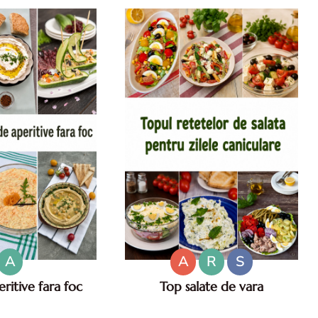
cu iaurt.
A
A
R
S
ritive fara foc
Top salate de vara
fara foc. Aperitive
Salate de vara. Top salate de