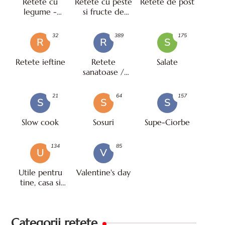
Retete cu
Retete cu peste
Retete de post
legume -
si fructe de
vegetariene
mare
32
389
175
R
R
S
Retete ieftine
Retete
Salate
sanatoase /
pentru diete
21
64
157
S
S
S
Slow cook
Sosuri
Supe-Ciorbe
134
85
U
V
Utile pentru
Valentine's day
tine, casa si
viata
Categorii retete