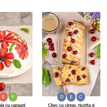
niculare. Aperitive
vara. Retete de salate pentru zile
ese usoare. Gustari
caniculare. Ce sa mananci la
atoase.
35°C.
E
F
D
E
C
la cu capsuni
Chec cu cirese, ricotta si