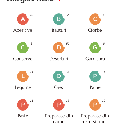
49
2
1
A
B
C
Aperitive
Bauturi
Ciorbe
9
52
6
C
D
G
Conserve
Deserturi
Garnitura
21
4
3
L
O
P
Legume
Orez
Paine
11
18
12
P
P
P
Paste
Preparate din
Preparate din
carne
peste si fructe
de mare