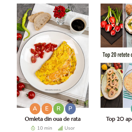
A
E
R
P
Omleta din oua de rata
Top 20 ape
Omleta din oua de rata -
Top aperitive 
10 min
Usor