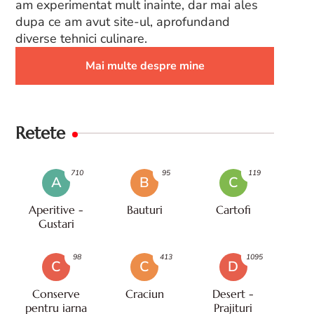
am experimentat mult inainte, dar mai ales
dupa ce am avut site-ul, aprofundand
diverse tehnici culinare.
Mai multe despre mine
Retete
710
95
119
A
B
C
Aperitive -
Bauturi
Cartofi
Gustari
98
413
1095
C
C
D
Conserve
Craciun
Desert -
pentru iarna
Prajituri