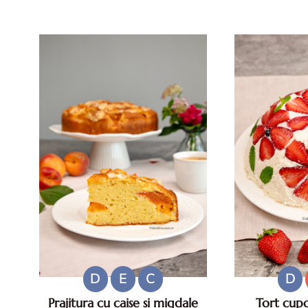
Beneficii, mod de preparare si
pentru zile ca
reguli pentru un preparat sigur
reci rapide. M
Ouale de rata sunt considerate de
san
multi o adevarata delicatesa
datorita gustului lor int...
D
E
C
D
Prajitura cu caise si migdale
Tort cupo