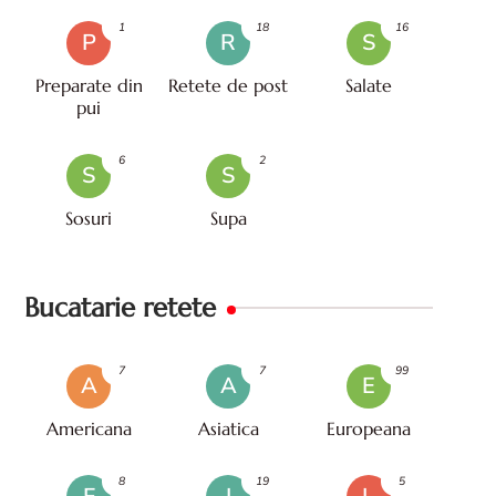
1
18
16
P
R
S
Preparate din
Retete de post
Salate
pui
6
2
S
S
Sosuri
Supa
Bucatarie retete
7
7
99
A
A
E
Americana
Asiatica
Europeana
8
19
5