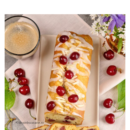
cu mascarpone si capsuni. Reteta tort cupola. Tort cu
frisca si capsuni. Tort tiramisu cu capsuni