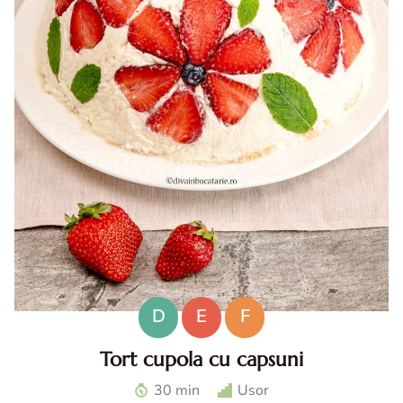
D
E
F
Tort cupola cu capsuni
Tort cupola cu capsuni. Tort fara coacere cu capsuni. Tort
30 min
Usor