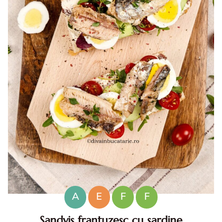
A
E
F
F
Sandvis frantuzesc cu sardine