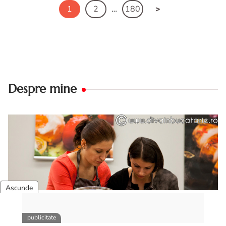
1
2
…
180
Despre mine