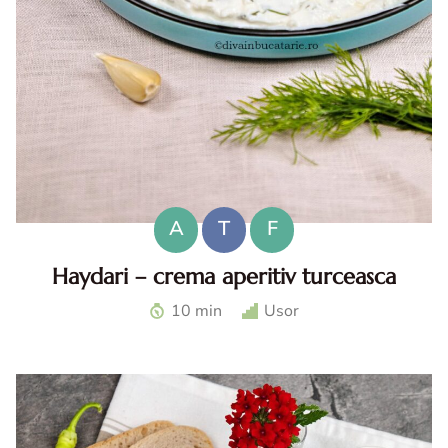
A
T
F
Haydari – crema aperitiv turceasca
Haydari. Haydari reteta. Haydari turcesc. Ccrema aperitiv
10 min
Usor
turceasca. Sos haydari. Aperitiv cu iaurt.