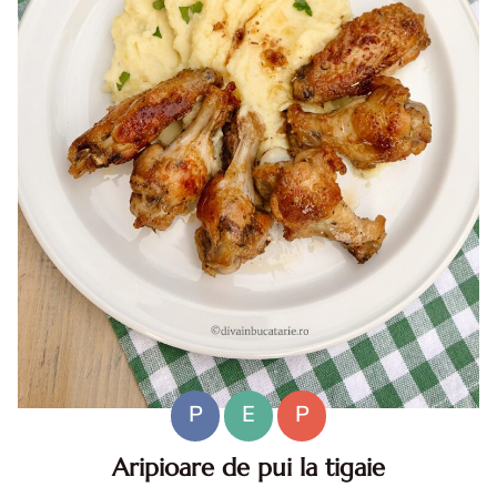
P
E
P
Aripioare de pui la tigaie