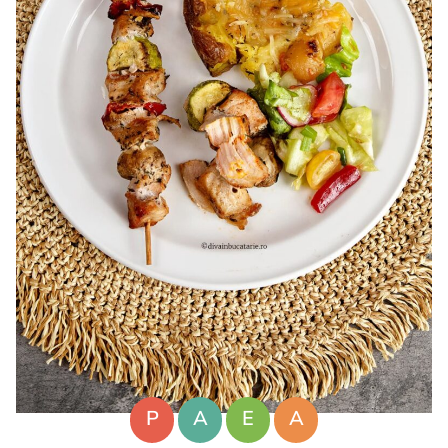
P
A
E
A