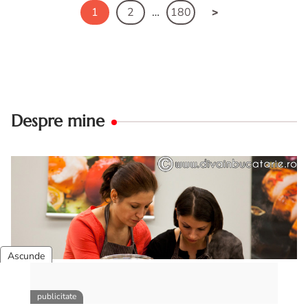
1
2
…
180
Despre mine