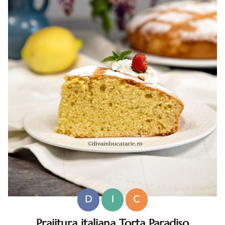
D
I
C
Prajitura italiana Torta Paradiso