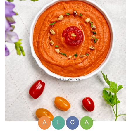
A
L
O
A