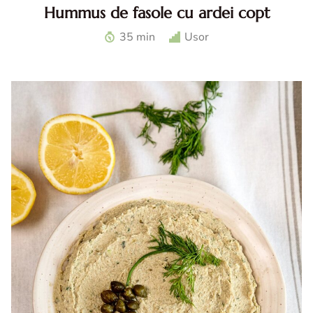
Hummus de fasole cu ardei copt
Hummus de fasole cu ardei. Reteta de hummus de fasole
35 min
Usor
cu ardei copt. Hummus reteta. Ardei la airfryer