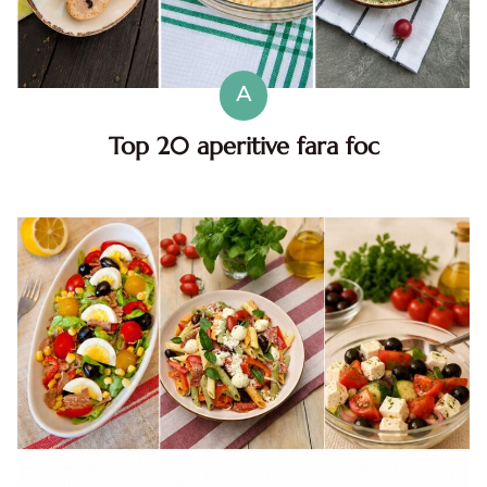
A
Top 20 aperitive fara foc
Top aperitive fara foc. Aperitive pentru zile caniculare.
Aperitive reci rapide. Mese usoare. Gustari sanatoase.