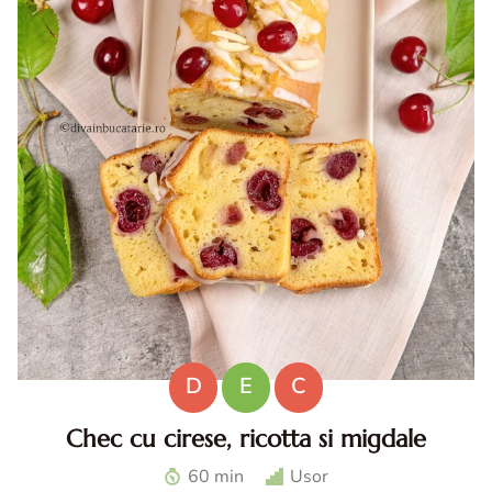
D
E
C
Chec cu cirese, ricotta si migdale
Chec cu cirese. Chec cu ricotta. Desert cu cirese. Reteta
60 min
Usor