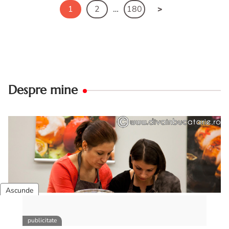
1
2
…
180
Despre mine