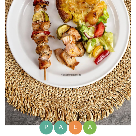
P
A
E
A