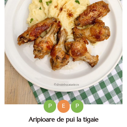
P
E
P
Aripioare de pui la tigaie