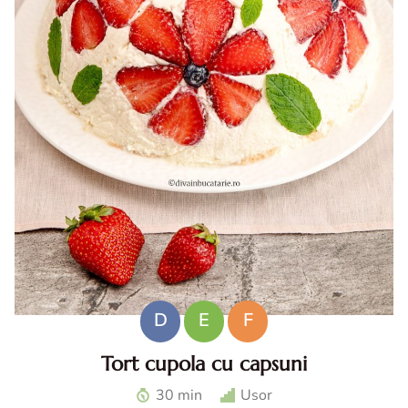
D
E
F
Tort cupola cu capsuni
Tort cupola cu capsuni. Tort fara coacere cu capsuni. Tort
30 min
Usor