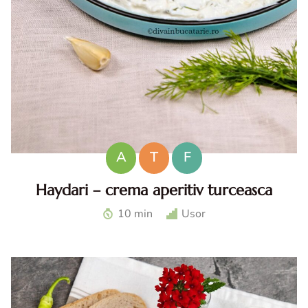
A
T
F
Haydari – crema aperitiv turceasca
Haydari. Haydari reteta. Haydari turcesc. Ccrema aperitiv
10 min
Usor
turceasca. Sos haydari. Aperitiv cu iaurt.