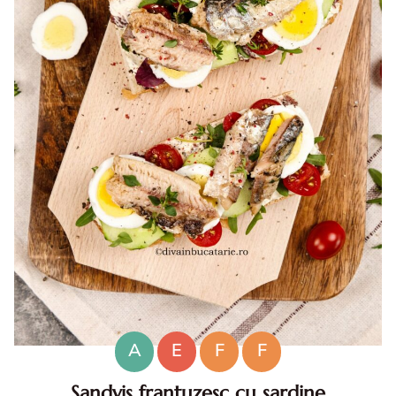
A
E
F
F
Sandvis frantuzesc cu sardine