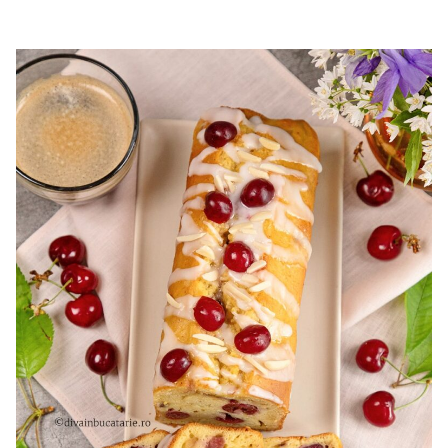
cu mascarpone si capsuni. Reteta tort cupola. Tort cu
frisca si capsuni. Tort tiramisu cu capsuni