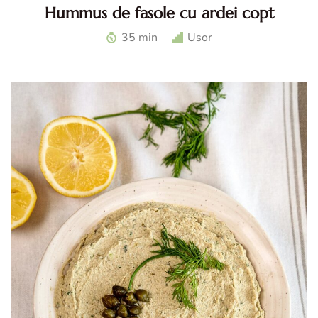
Hummus de fasole cu ardei copt
Hummus de fasole cu ardei. Reteta de hummus de fasole
35 min
Usor
cu ardei copt. Hummus reteta. Ardei la airfryer