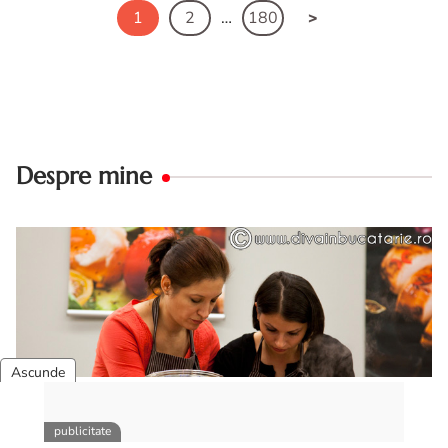
1
2
…
180
Despre mine