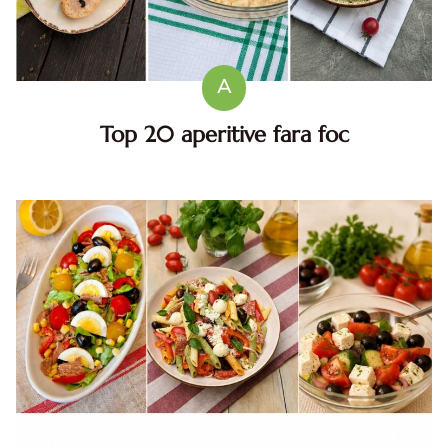
A
Top 20 aperitive fara foc
Top aperitive fara foc. Aperitive pentru zile caniculare.
Aperitive reci rapide. Mese usoare. Gustari sanatoase.