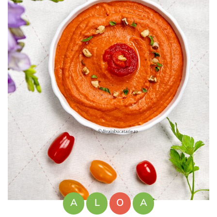
A
L
O
A