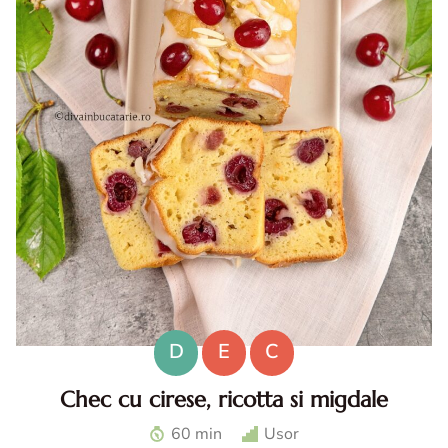
D
E
C
Chec cu cirese, ricotta si migdale
Chec cu cirese. Chec cu ricotta. Desert cu cirese. Reteta
60 min
Usor