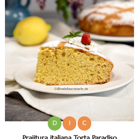
D
I
C
Prajitura italiana Torta Paradiso