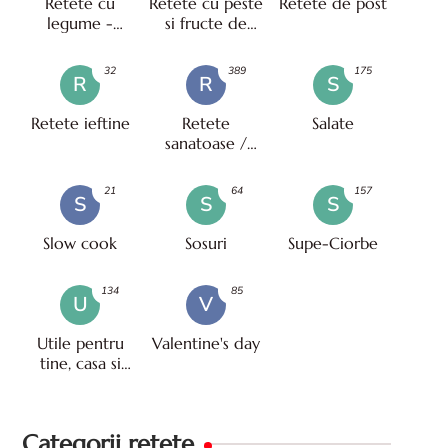
Retete cu
Retete cu peste
Retete de post
legume -
si fructe de
vegetariene
mare
32
389
175
R
R
S
Retete ieftine
Retete
Salate
sanatoase /
pentru diete
21
64
157
S
S
S
Slow cook
Sosuri
Supe-Ciorbe
134
85
U
V
Utile pentru
Valentine's day
tine, casa si
viata
Categorii retete