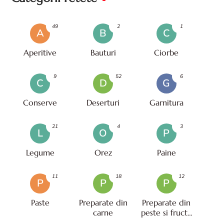
49
2
1
A
B
C
Aperitive
Bauturi
Ciorbe
9
52
6
C
D
G
Conserve
Deserturi
Garnitura
21
4
3
L
O
P
Legume
Orez
Paine
11
18
12
P
P
P
Paste
Preparate din
Preparate din
carne
peste si fructe
de mare