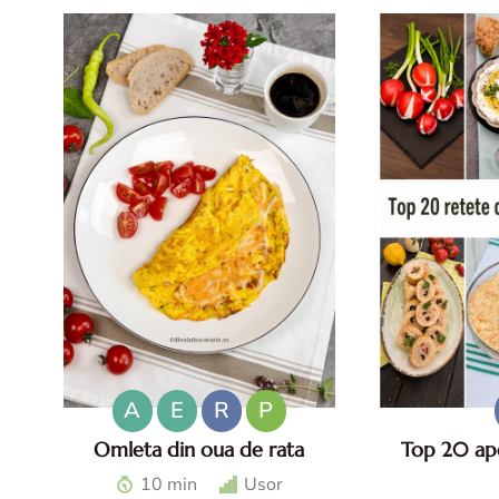
A
E
R
P
Omleta din oua de rata
Top 20 ape
Omleta din oua de rata -
Top aperitive 
10 min
Usor