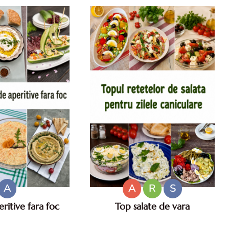
cu iaurt.
A
A
R
S
ritive fara foc
Top salate de vara
fara foc. Aperitive
Salate de vara. Top salate de