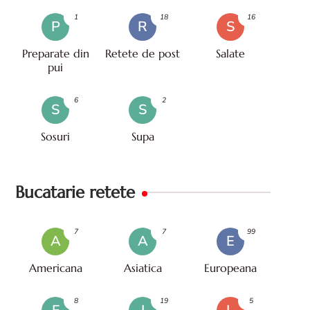
1
18
16
P
R
S
Preparate din
Retete de post
Salate
pui
6
2
S
S
Sosuri
Supa
Bucatarie retete
7
7
99
A
A
E
Americana
Asiatica
Europeana
8
19
5