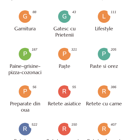
88
43
111
G
G
L
Garnitura
Gatesc cu
Lifestyle
Prietenii
187
321
205
P
P
P
Paine-grisine-
Paşte
Paste si orez
pizza-cozonaci
56
55
386
P
R
R
Preparate din
Retete asiatice
Retete cu carne
oua
522
150
407
R
R
R