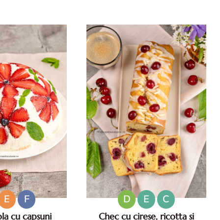
niculare. Aperitive
vara. Retete de salate pentru zile
ese usoare. Gustari
caniculare. Ce sa mananci la
atoase.
35°C.
E
F
D
E
C
la cu capsuni
Chec cu cirese, ricotta si