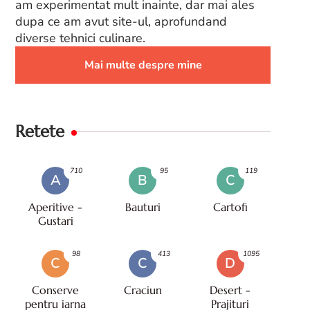
am experimentat mult inainte, dar mai ales
dupa ce am avut site-ul, aprofundand
diverse tehnici culinare.
Mai multe despre mine
Retete
710
95
119
A
B
C
Aperitive -
Bauturi
Cartofi
Gustari
98
413
1095
C
C
D
Conserve
Craciun
Desert -
pentru iarna
Prajituri