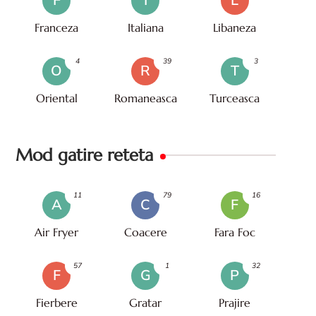
F
I
L
Franceza
Italiana
Libaneza
4
39
3
O
R
T
Oriental
Romaneasca
Turceasca
Mod gatire reteta
11
79
16
A
C
F
Air Fryer
Coacere
Fara Foc
57
1
32
F
G
P
Fierbere
Gratar
Prajire