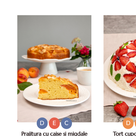
Beneficii, mod de preparare si
pentru zile ca
reguli pentru un preparat sigur
reci rapide. M
Ouale de rata sunt considerate de
san
multi o adevarata delicatesa
datorita gustului lor int...
D
E
C
D
Prajitura cu caise si migdale
Tort cupo