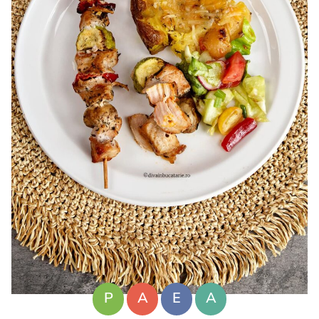
P
A
E
A