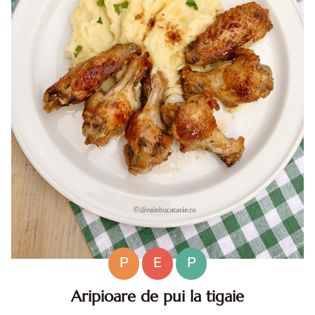
P
E
P
Aripioare de pui la tigaie