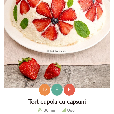
D
E
F
Tort cupola cu capsuni
Tort cupola cu capsuni. Tort fara coacere cu capsuni. Tort
30 min
Usor