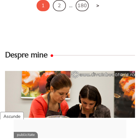
1
2
…
180
Despre mine