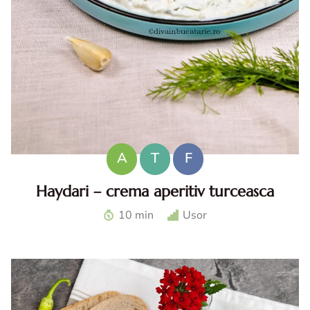
A
T
F
Haydari – crema aperitiv turceasca
Haydari. Haydari reteta. Haydari turcesc. Ccrema aperitiv
10 min
Usor
turceasca. Sos haydari. Aperitiv cu iaurt.