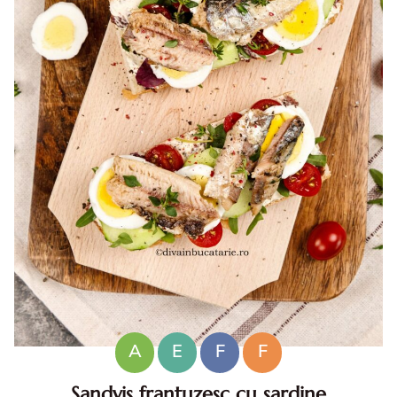
A
E
F
F
Sandvis frantuzesc cu sardine