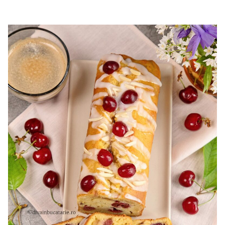
cu mascarpone si capsuni. Reteta tort cupola. Tort cu
frisca si capsuni. Tort tiramisu cu capsuni