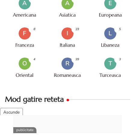
A
A
E
Americana
Asiatica
Europeana
8
19
5
F
I
L
Franceza
Italiana
Libaneza
4
39
3
O
R
T
Oriental
Romaneasca
Turceasca
Mod gatire reteta
11
79
16
A
C
F
Air Fryer
Coacere
Fara Foc