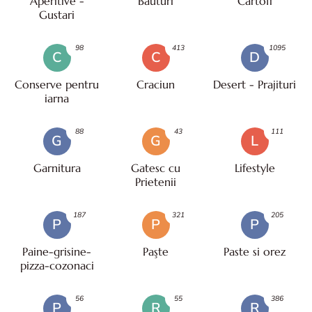
Aperitive -
Bauturi
Cartofi
Gustari
98
413
1095
C
C
D
Conserve pentru
Craciun
Desert - Prajituri
iarna
88
43
111
G
G
L
Garnitura
Gatesc cu
Lifestyle
Prietenii
187
321
205
P
P
P
Paine-grisine-
Paşte
Paste si orez
pizza-cozonaci
56
55
386
P
R
R