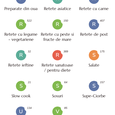
Preparate din oua
Retete asiatice
Retete cu carne
522
150
407
R
R
R
Retete cu legume
Retete cu peste si
Retete de post
- vegetariene
fructe de mare
32
389
175
R
R
S
Retete ieftine
Retete sanatoase
Salate
/ pentru diete
21
64
157
S
S
S
Slow cook
Sosuri
Supe-Ciorbe
134
85
U
V