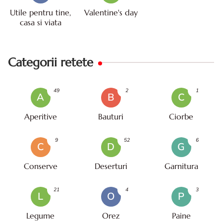
Utile pentru tine,
Valentine's day
casa si viata
Categorii retete
49
2
1
A
B
C
Aperitive
Bauturi
Ciorbe
9
52
6
C
D
G
Conserve
Deserturi
Garnitura
21
4
3
L
O
P
Legume
Orez
Paine