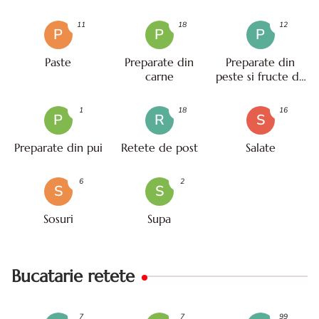
11
18
12
P
P
P
Paste
Preparate din
Preparate din
carne
peste si fructe de
mare
1
18
16
P
R
S
Preparate din pui
Retete de post
Salate
6
2
S
S
Sosuri
Supa
Bucatarie retete
7
7
99