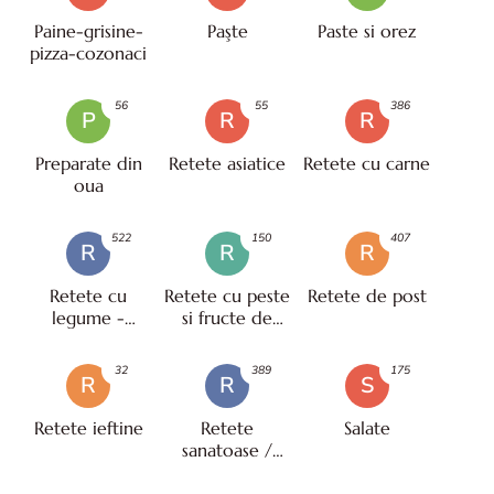
Paine-grisine-
Paşte
Paste si orez
pizza-cozonaci
56
55
386
P
R
R
Preparate din
Retete asiatice
Retete cu carne
oua
522
150
407
R
R
R
Retete cu
Retete cu peste
Retete de post
legume -
si fructe de
vegetariene
mare
32
389
175
R
R
S
Retete ieftine
Retete
Salate
sanatoase /
pentru diete