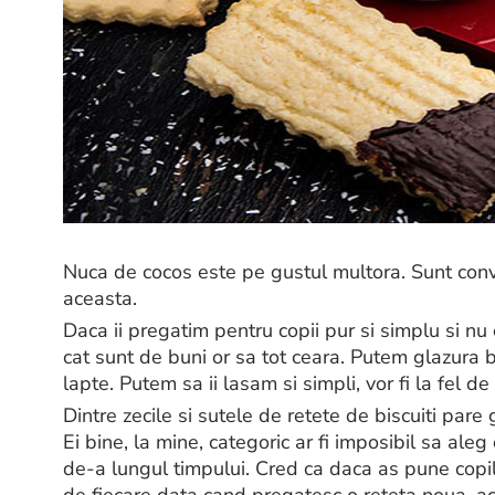
Nuca de cocos este pe gustul multora. Sunt convin
aceasta.
Daca ii pregatim pentru copii pur si simplu si nu
cat sunt de buni or sa tot ceara. Putem glazura bi
lapte. Putem sa ii lasam si simpli, vor fi la fel de
Dintre zecile si sutele de retete de biscuiti par
Ei bine, la mine, categoric ar fi imposibil sa ale
de-a lungul timpului. Cred ca daca as pune copilul
de fiecare data cand pregatesc o reteta noua, a