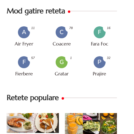
Mod gatire reteta
11
78
16
A
C
F
Air Fryer
Coacere
Fara Foc
57
1
32
F
G
P
Fierbere
Gratar
Prajire
Retete populare