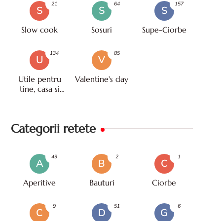
21
64
157
S
S
S
Slow cook
Sosuri
Supe-Ciorbe
134
85
U
V
Utile pentru
Valentine's day
tine, casa si
viata
Categorii retete
49
2
1
A
B
C
Aperitive
Bauturi
Ciorbe
9
51
6
C
D
G