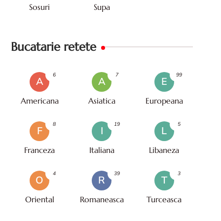
Sosuri
Supa
Bucatarie retete
6
7
99
A
A
E
Americana
Asiatica
Europeana
8
19
5
F
I
L
Franceza
Italiana
Libaneza
4
39
3
O
R
T
Oriental
Romaneasca
Turceasca