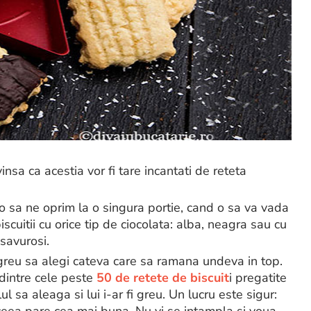
sa ca acestia vor fi tare incantati de reteta
 o sa ne oprim la o singura portie, cand o sa va vada
scuitii cu orice tip de ciocolata: alba, neagra sau cu
 savurosi.
e greu sa alegi cateva care sa ramana undeva in top.
g dintre cele peste
50 de retete de biscuit
i pregatite
 sa aleaga si lui i-ar fi greu. Un lucru este sigur:
ceea pare cea mai buna. Nu vi se intampla si voua