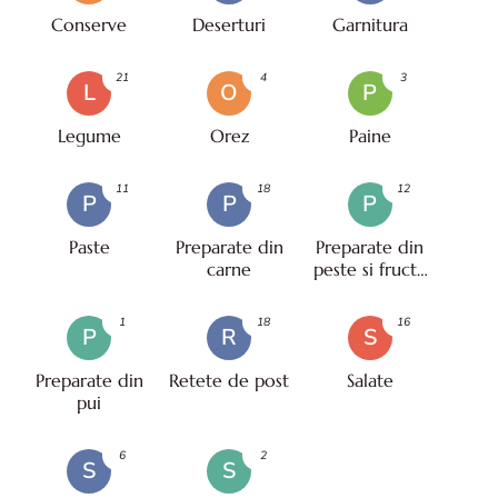
Conserve
Deserturi
Garnitura
21
4
3
L
O
P
Legume
Orez
Paine
11
18
12
P
P
P
Paste
Preparate din
Preparate din
carne
peste si fructe
de mare
1
18
16
P
R
S
Preparate din
Retete de post
Salate
pui
6
2
S
S