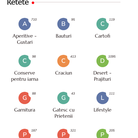
Retete
710
95
119
A
B
C
Aperitive -
Bauturi
Cartofi
Gustari
98
413
1095
C
C
D
Conserve
Craciun
Desert -
pentru iarna
Prajituri
88
43
111
G
G
L
Garnitura
Gatesc cu
Lifestyle
Prietenii
187
321
205
P
P
P