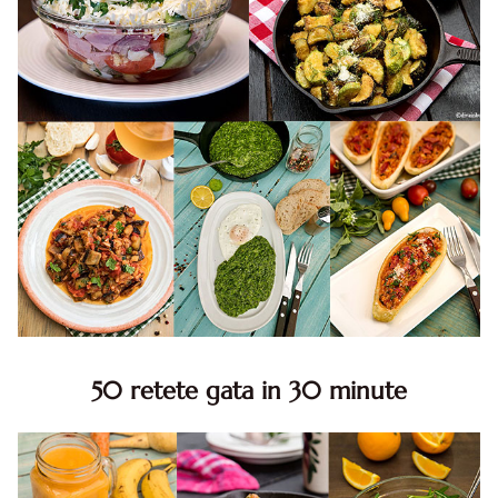
50 retete gata in 30 minute
50 retete gata in 30 minute. 50 idei retete gata in 30
minute. Retete rapide. Retete rapide de mancare. Idei
retete mancare rapid