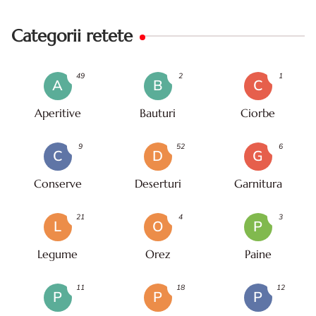
Categorii retete
49
2
1
A
B
C
Aperitive
Bauturi
Ciorbe
9
52
6
C
D
G
Conserve
Deserturi
Garnitura
21
4
3
L
O
P
Legume
Orez
Paine
11
18
12
P
P
P