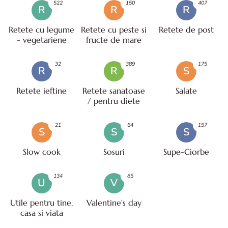
522
150
407
R
R
R
Retete cu legume
Retete cu peste si
Retete de post
- vegetariene
fructe de mare
32
389
175
R
R
S
Retete ieftine
Retete sanatoase
Salate
/ pentru diete
21
64
157
S
S
S
Slow cook
Sosuri
Supe-Ciorbe
134
85
U
V
Utile pentru tine,
Valentine's day
casa si viata