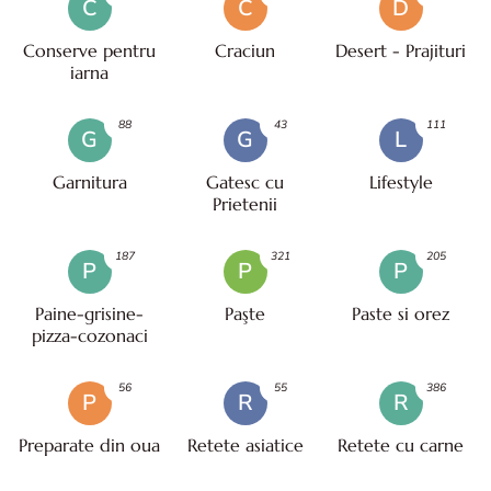
C
C
D
Conserve pentru
Craciun
Desert - Prajituri
iarna
88
43
111
G
G
L
Garnitura
Gatesc cu
Lifestyle
Prietenii
187
321
205
P
P
P
Paine-grisine-
Paşte
Paste si orez
pizza-cozonaci
56
55
386
P
R
R
Preparate din oua
Retete asiatice
Retete cu carne