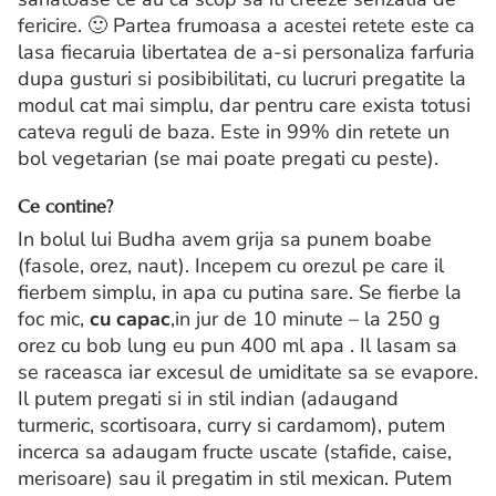
fericire. 🙂 Partea frumoasa a acestei retete este ca
lasa fiecaruia libertatea de a-si personaliza farfuria
dupa gusturi si posibibilitati, cu lucruri pregatite la
modul cat mai simplu, dar pentru care exista totusi
cateva reguli de baza. Este in 99% din retete un
bol vegetarian (se mai poate pregati cu peste).
Ce contine?
In bolul lui Budha avem grija sa punem boabe
(fasole, orez, naut). Incepem cu orezul pe care il
fierbem simplu, in apa cu putina sare. Se fierbe la
foc mic,
cu capac
,in jur de 10 minute – la 250 g
orez cu bob lung eu pun 400 ml apa . Il lasam sa
se raceasca iar excesul de umiditate sa se evapore.
Il putem pregati si in stil indian (adaugand
turmeric, scortisoara, curry si cardamom), putem
incerca sa adaugam fructe uscate (stafide, caise,
merisoare) sau il pregatim in stil mexican. Putem