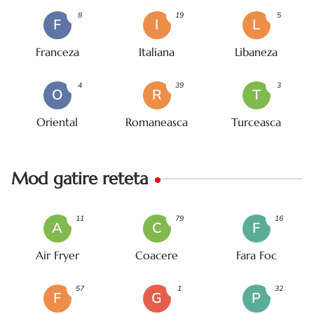
8
19
5
F
I
L
Franceza
Italiana
Libaneza
4
39
3
O
R
T
Oriental
Romaneasca
Turceasca
Mod gatire reteta
11
79
16
A
C
F
Air Fryer
Coacere
Fara Foc
57
1
32
F
G
P