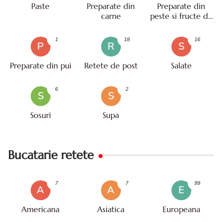
Paste
Preparate din
Preparate din
carne
peste si fructe de
mare
1
18
16
P
R
S
Preparate din pui
Retete de post
Salate
6
2
S
S
Sosuri
Supa
Bucatarie retete
7
7
99
A
A
E
Americana
Asiatica
Europeana