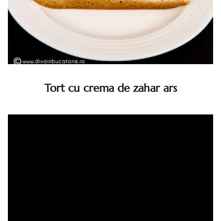
Tort cu crema de zahar ars
Tort cu crema de zahar ars, reteta veche, din caietul
bunicii. Desi este o reteta veche ramane are inca mare
succes. Acest tort cu crema de zahar ars este unul
din acele torturi...