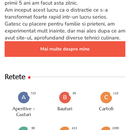
primii 5 ani am facut asta zilnic.
Am inceput acest lucru ca o distractie ce s-a
transformat foarte rapid intr-un lucru serios.
Gatesc cu placere pentru familie si prieteni, am
experimentat mult inainte, dar mai ales dupa ce am
avut site-ul, aprofundand diverse tehnici culinare.
Mai multe despre mine
Retete
710
95
119
A
B
C
Aperitive -
Bauturi
Cartofi
Gustari
98
413
1095