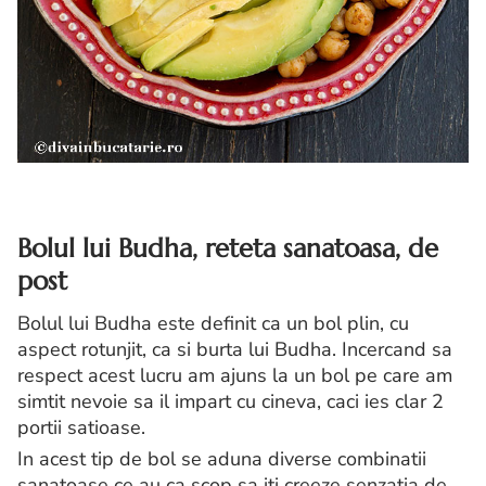
Bolul lui Budha, reteta sanatoasa, de
post
Bolul lui Budha este definit ca un bol plin, cu
aspect rotunjit, ca si burta lui Budha. Incercand sa
respect acest lucru am ajuns la un bol pe care am
simtit nevoie sa il impart cu cineva, caci ies clar 2
portii satioase.
In acest tip de bol se aduna diverse combinatii
sanatoase ce au ca scop sa iti creeze senzatia de