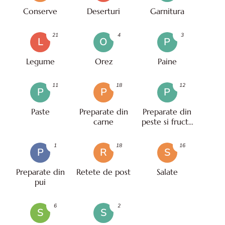
Conserve
Deserturi
Garnitura
21
4
3
L
O
P
Legume
Orez
Paine
11
18
12
P
P
P
Paste
Preparate din
Preparate din
carne
peste si fructe
de mare
1
18
16
P
R
S
Preparate din
Retete de post
Salate
pui
6
2
S
S