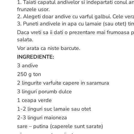
1. Taiati capatul andivelor si indepartati conul a
frunzele usor.
2. Alegeti doar andive cu varful galbui. Cele ver
3. Puneti andivele in apa cu lamaie (sau otet) timp
Daca vreti sa ii dati o prezentare mai frumoasa p
salata.
Vor arata ca niste barcute.
INGREDIENTE:
3 andive
250 g ton
2 lingurite varfuite capere in saramura
3 linguri porumb dulce
1 ceapa verde
1-2 linguri suc lamaie sau otet
2-3 linguri maioneza
sare – putina (caperele sunt sarate)