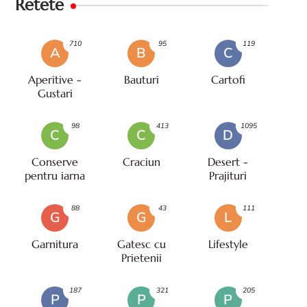
Retete
710
95
119
A
B
C
Aperitive -
Bauturi
Cartofi
Gustari
98
413
1095
C
C
D
Conserve
Craciun
Desert -
pentru iarna
Prajituri
88
43
111
G
G
L
Garnitura
Gatesc cu
Lifestyle
Prietenii
187
321
205
P
P
P