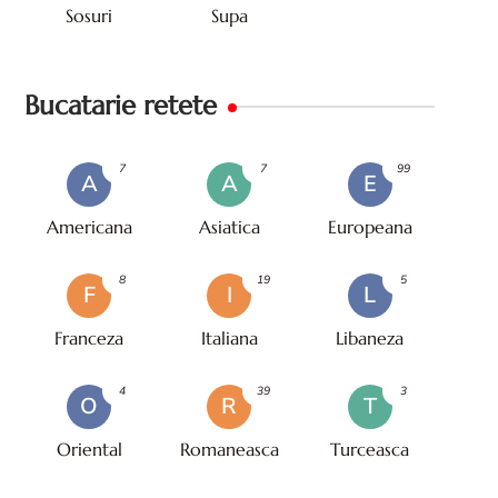
Sosuri
Supa
Bucatarie retete
7
7
99
A
A
E
Americana
Asiatica
Europeana
8
19
5
F
I
L
Franceza
Italiana
Libaneza
4
39
3
O
R
T
Oriental
Romaneasca
Turceasca