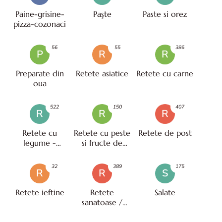
Paine-grisine-
Paşte
Paste si orez
pizza-cozonaci
56
55
386
P
R
R
Preparate din
Retete asiatice
Retete cu carne
oua
522
150
407
R
R
R
Retete cu
Retete cu peste
Retete de post
legume -
si fructe de
vegetariene
mare
32
389
175
R
R
S
Retete ieftine
Retete
Salate
sanatoase /
pentru diete