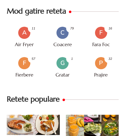
Mod gatire reteta
11
79
16
A
C
F
Air Fryer
Coacere
Fara Foc
57
1
32
F
G
P
Fierbere
Gratar
Prajire
Retete populare