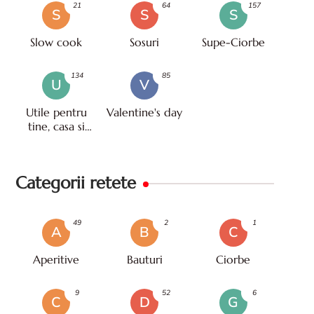
21
64
157
S
S
S
Slow cook
Sosuri
Supe-Ciorbe
134
85
U
V
Utile pentru
Valentine's day
tine, casa si
viata
Categorii retete
49
2
1
A
B
C
Aperitive
Bauturi
Ciorbe
9
52
6
C
D
G