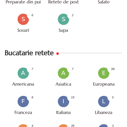
Preparate din pui
Retete de post
Salate
6
2
S
S
Sosuri
Supa
Bucatarie retete
7
7
99
A
A
E
Americana
Asiatica
Europeana
8
19
5
F
I
L
Franceza
Italiana
Libaneza
4
39
3