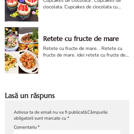
Cupcakes de ciocolata . Cupcakes de
ciocolata. Cupcakes de ciocolata cu
fluturasi. reteta Cupcakes de ciocolata
cu fluturasi. Cupcakes de ciocolata diva
Retete cu fructe de mare
Retete cu fructe de mare. . Retete cu
fructe de mare. idei retete cu fructe de
mare. Retete cu fructe de mare diva in
bucatarie.
Lasă un răspuns
Adresa ta de email nu va fi publicată.
Câmpurile
obligatorii sunt marcate cu
*
Comentariu
*