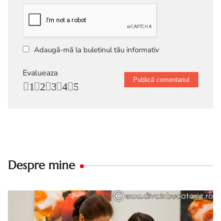
Adaugă-mă la buletinul tău informativ
Evalueaza
1
2
3
4
5
Despre mine