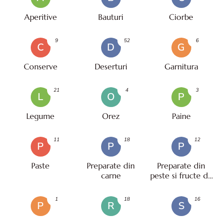
Aperitive
Bauturi
Ciorbe
9
52
6
C
D
G
Conserve
Deserturi
Garnitura
21
4
3
L
O
P
Legume
Orez
Paine
11
18
12
P
P
P
Paste
Preparate din
Preparate din
carne
peste si fructe de
mare
1
18
16
P
R
S