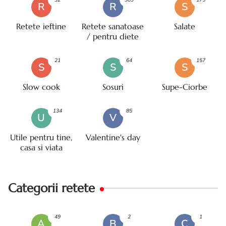
R
R
S
Retete ieftine
Retete sanatoase
Salate
/ pentru diete
21
64
157
S
S
S
Slow cook
Sosuri
Supe-Ciorbe
134
85
U
V
Utile pentru tine,
Valentine's day
casa si viata
Categorii retete
49
2
1
A
B
C