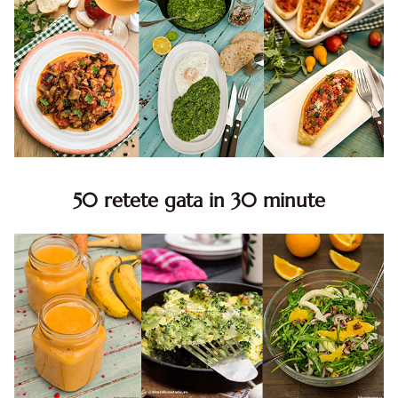
50 retete gata in 30 minute
50 retete gata in 30 minute. 50 idei retete gata in 30
minute. Retete rapide. Retete rapide de mancare. Idei
retete mancare rapid