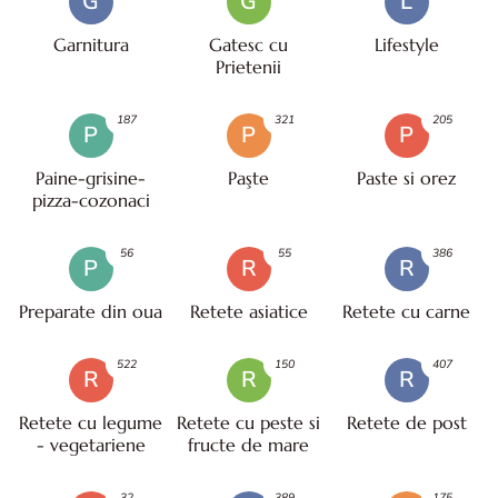
G
G
L
Garnitura
Gatesc cu
Lifestyle
Prietenii
187
321
205
P
P
P
Paine-grisine-
Paşte
Paste si orez
pizza-cozonaci
56
55
386
P
R
R
Preparate din oua
Retete asiatice
Retete cu carne
522
150
407
R
R
R
Retete cu legume
Retete cu peste si
Retete de post
- vegetariene
fructe de mare
32
389
175