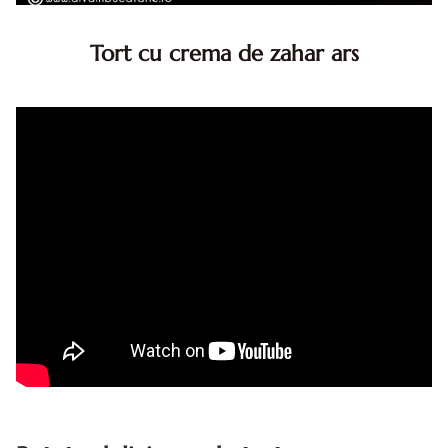
Tort cu crema de zahar ars
Tort cu crema de zahar ars, reteta veche, din caietul
bunicii. Desi este o reteta veche ramane are inca mare
succes. Acest tort cu crema de zahar ars este unul
din acele torturi...