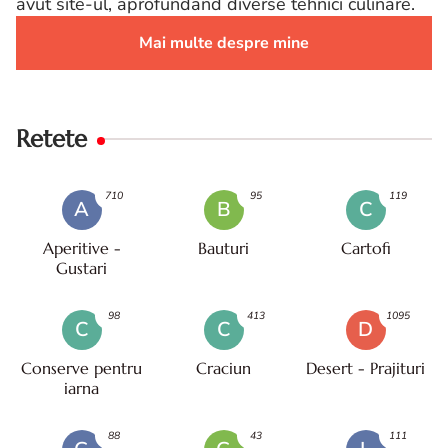
avut site-ul, aprofundand diverse tehnici culinare.
Mai multe despre mine
Retete
710
95
119
A
B
C
Aperitive -
Bauturi
Cartofi
Gustari
98
413
1095
C
C
D
Conserve pentru
Craciun
Desert - Prajituri
iarna
88
43
111