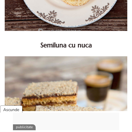
Semiluna cu nuca
Semiluna cu nuca. Prajitura semiluna cu nuca. Prajitura
Semiluna. Prajitura simpla semiluna cu nuci. Semiluna cu
nuca pufoasa