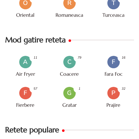
O
R
T
Oriental
Romaneasca
Turceasca
Mod gatire reteta
11
79
16
A
C
F
Air Fryer
Coacere
Fara Foc
57
1
32
F
G
P
Fierbere
Gratar
Prajire
Retete populare