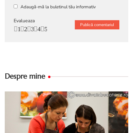
Adaugă-mă la buletinul tău informativ
Evalueaza
1
2
3
4
5
Despre mine