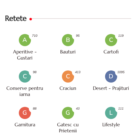
Retete
710
95
119
A
B
C
Aperitive -
Bauturi
Cartofi
Gustari
98
413
1095
C
C
D
Conserve pentru
Craciun
Desert - Prajituri
iarna
88
43
111
G
G
L
Garnitura
Gatesc cu
Lifestyle
Prietenii