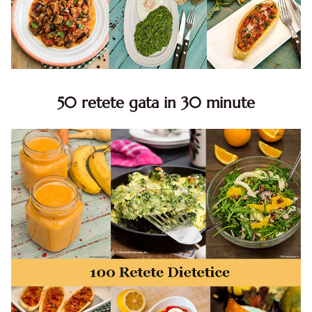
50 retete gata in 30 minute
50 retete gata in 30 minute. 50 idei retete gata in 30
minute. Retete rapide. Retete rapide de mancare. Idei
retete mancare rapid