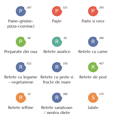
187
321
205
P
P
P
Paine-grisine-
Paşte
Paste si orez
pizza-cozonaci
56
55
386
P
R
R
Preparate din oua
Retete asiatice
Retete cu carne
522
150
407
R
R
R
Retete cu legume
Retete cu peste si
Retete de post
- vegetariene
fructe de mare
32
389
175
R
R
S
Retete ieftine
Retete sanatoase
Salate
/ pentru diete