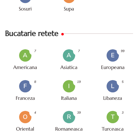
Sosuri
Supa
Bucatarie retete
7
7
99
A
A
E
Americana
Asiatica
Europeana
8
19
5
F
I
L
Franceza
Italiana
Libaneza
4
39
3
O
R
T
Oriental
Romaneasca
Turceasca