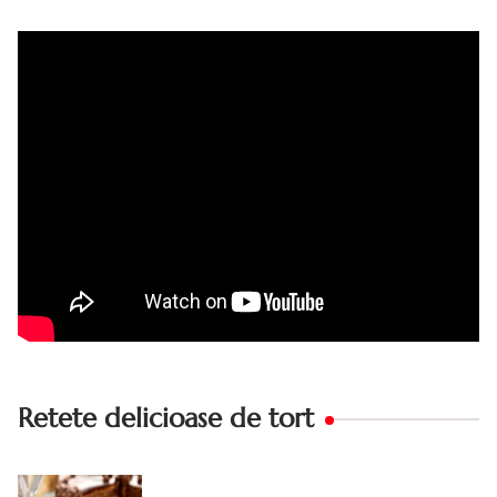
bunicii. Desi este o reteta veche ramane are inca mare
succes. Acest tort cu crema de zahar ars este unul
din acele torturi...
Retete delicioase de tort