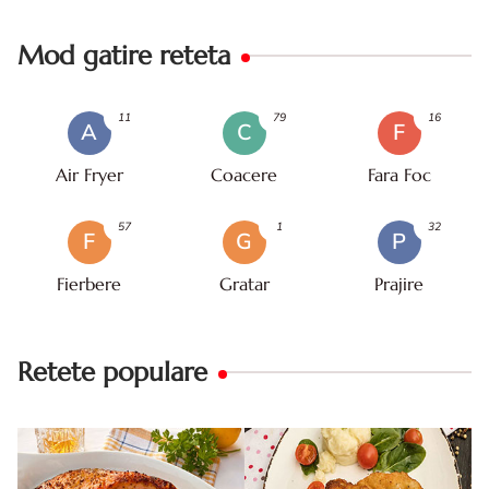
Mod gatire reteta
11
79
16
A
C
F
Air Fryer
Coacere
Fara Foc
57
1
32
F
G
P
Fierbere
Gratar
Prajire
Retete populare