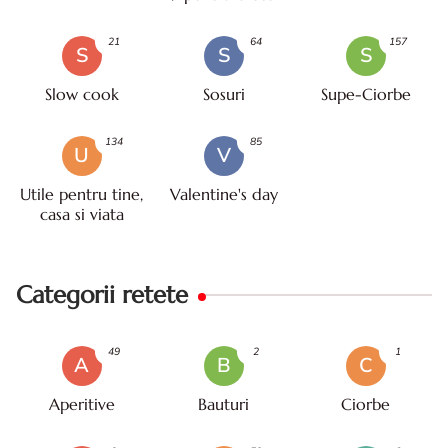
21
64
157
S
S
S
Slow cook
Sosuri
Supe-Ciorbe
134
85
U
V
Utile pentru tine,
Valentine's day
casa si viata
Categorii retete
49
2
1
A
B
C
Aperitive
Bauturi
Ciorbe