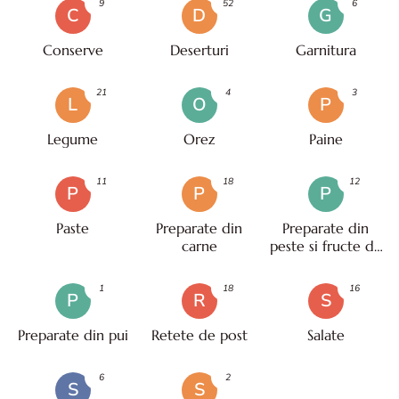
9
52
6
C
D
G
Conserve
Deserturi
Garnitura
21
4
3
L
O
P
Legume
Orez
Paine
11
18
12
P
P
P
Paste
Preparate din
Preparate din
carne
peste si fructe de
mare
1
18
16
P
R
S
Preparate din pui
Retete de post
Salate
6
2
S
S