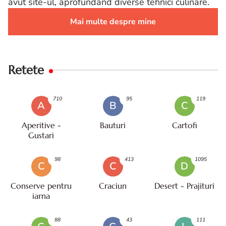
avut site-ul, aprofundand diverse tehnici culinare.
Mai multe despre mine
Retete
710
95
119
A
B
C
Aperitive -
Bauturi
Cartofi
Gustari
98
413
1095
C
C
D
Conserve pentru
Craciun
Desert - Prajituri
iarna
88
43
111