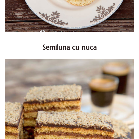
Semiluna cu nuca
Semiluna cu nuca. Prajitura semiluna cu nuca. Prajitura
Semiluna. Prajitura simpla semiluna cu nuci. Semiluna cu
nuca pufoasa