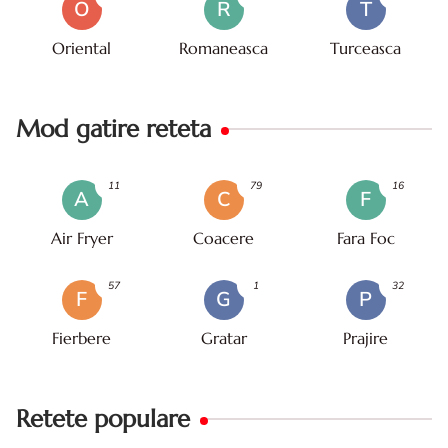
O
R
T
Oriental
Romaneasca
Turceasca
Mod gatire reteta
11
79
16
A
C
F
Air Fryer
Coacere
Fara Foc
57
1
32
F
G
P
Fierbere
Gratar
Prajire
Retete populare