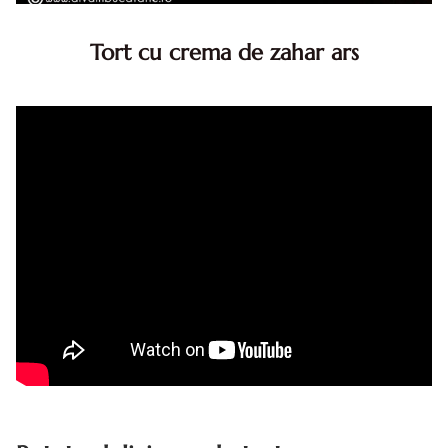
Tort cu crema de zahar ars
Tort cu crema de zahar ars, reteta veche, din caietul
bunicii. Desi este o reteta veche ramane are inca mare
succes. Acest tort cu crema de zahar ars este unul
din acele torturi...