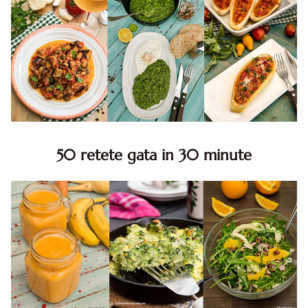
50 retete gata in 30 minute
50 retete gata in 30 minute. 50 idei retete gata in 30
minute. Retete rapide. Retete rapide de mancare. Idei
retete mancare rapid