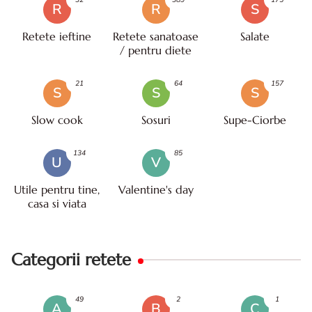
R
R
S
Retete ieftine
Retete sanatoase
Salate
/ pentru diete
21
64
157
S
S
S
Slow cook
Sosuri
Supe-Ciorbe
134
85
U
V
Utile pentru tine,
Valentine's day
casa si viata
Categorii retete
49
2
1
A
B
C