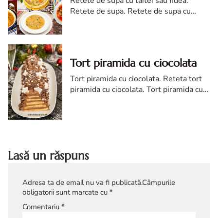
Retete de supa cu taitei sau fidea.
Retete de supa. Retete de supa cu
taitei sau fidea. Retete de supa cu taitei.
Retete de supa cu taitei diva in
bucatarie
Tort piramida cu ciocolata
Tort piramida cu ciocolata. Reteta tort
piramida cu ciocolata. Tort piramida cu
ciocolata reteta diva in bucatarie.
Lasă un răspuns
Adresa ta de email nu va fi publicată.
Câmpurile
obligatorii sunt marcate cu
*
Comentariu
*