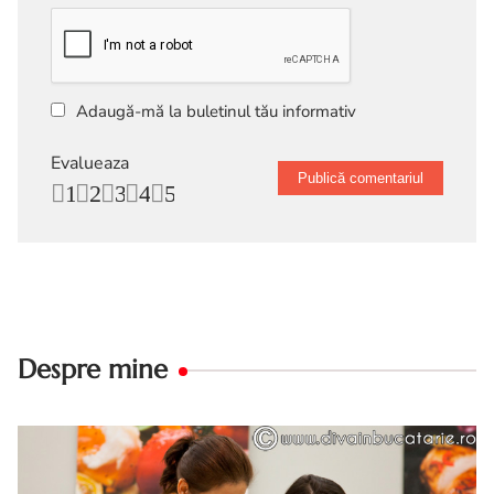
Adaugă-mă la buletinul tău informativ
Evalueaza
1
2
3
4
5
Despre mine