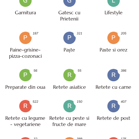
G
G
L
Garnitura
Gatesc cu
Lifestyle
Prietenii
187
321
205
P
P
P
Paine-grisine-
Paşte
Paste si orez
pizza-cozonaci
56
55
386
P
R
R
Preparate din oua
Retete asiatice
Retete cu carne
522
150
407
R
R
R
Retete cu legume
Retete cu peste si
Retete de post
- vegetariene
fructe de mare
32
389
175