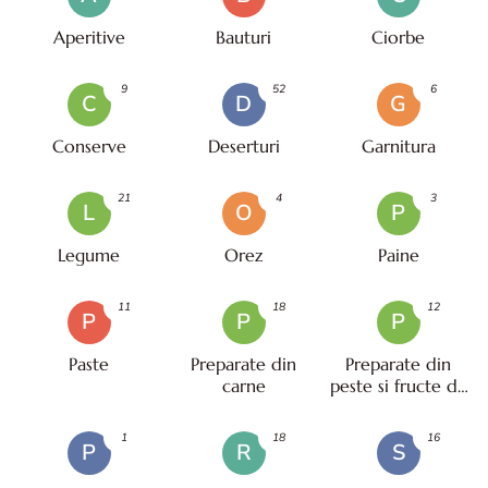
Aperitive
Bauturi
Ciorbe
9
52
6
C
D
G
Conserve
Deserturi
Garnitura
21
4
3
L
O
P
Legume
Orez
Paine
11
18
12
P
P
P
Paste
Preparate din
Preparate din
carne
peste si fructe de
mare
1
18
16
P
R
S