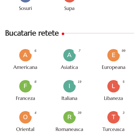
Sosuri
Supa
Bucatarie retete
6
7
99
A
A
E
Americana
Asiatica
Europeana
8
19
5
F
I
L
Franceza
Italiana
Libaneza
4
39
3
O
R
T
Oriental
Romaneasca
Turceasca