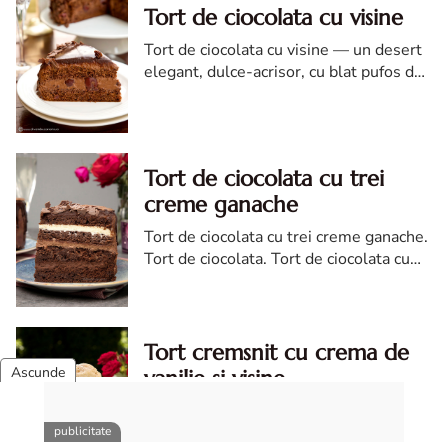
Tort de ciocolata cu visine
Tort de ciocolata cu visine — un desert
elegant, dulce-acrisor, cu blat pufos de
cacao si crema de ciocolata
Tort de ciocolata cu trei
creme ganache
Tort de ciocolata cu trei creme ganache.
Tort de ciocolata. Tort de ciocolata cu
trei creme ganache. Reteta tort de
ciocolata. Tort de ciocolata reteta diva
Tort cremsnit cu crema de
vanilie si visine
Tort cremsnit. Reteta tort cremsnit.
Tort cremsnit reteta. Reteta de tort