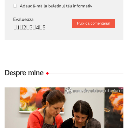
Adaugă-mă la buletinul tău informativ
Evalueaza
1
2
3
4
5
Despre mine