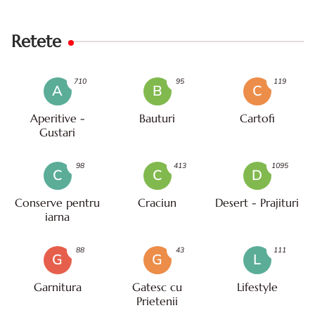
Retete
710
95
119
A
B
C
Aperitive -
Bauturi
Cartofi
Gustari
98
413
1095
C
C
D
Conserve pentru
Craciun
Desert - Prajituri
iarna
88
43
111
G
G
L
Garnitura
Gatesc cu
Lifestyle
Prietenii