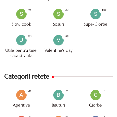
21
64
157
S
S
S
Slow cook
Sosuri
Supe-Ciorbe
134
85
U
V
Utile pentru tine,
Valentine's day
casa si viata
Categorii retete
49
2
1
A
B
C
Aperitive
Bauturi
Ciorbe