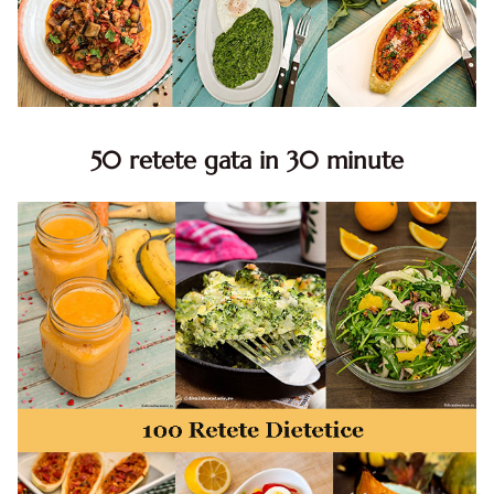
50 retete gata in 30 minute
50 retete gata in 30 minute. 50 idei retete gata in 30
minute. Retete rapide. Retete rapide de mancare. Idei
retete mancare rapid