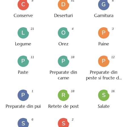
9
51
6
C
D
G
Conserve
Deserturi
Garnitura
21
4
3
L
O
P
Legume
Orez
Paine
11
18
12
P
P
P
Paste
Preparate din
Preparate din
carne
peste si fructe de
mare
1
18
16
P
R
S
Preparate din pui
Retete de post
Salate
6
2
S
S