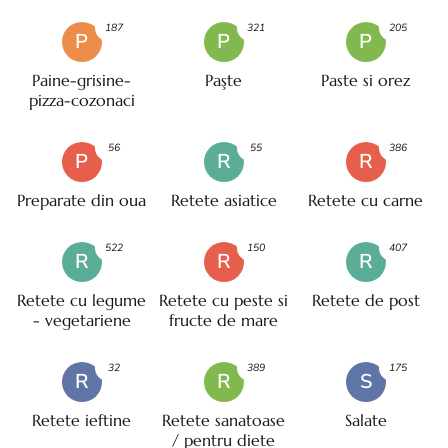
187
321
205
P
P
P
Paine-grisine-
Paşte
Paste si orez
pizza-cozonaci
56
55
386
P
R
R
Preparate din oua
Retete asiatice
Retete cu carne
522
150
407
R
R
R
Retete cu legume
Retete cu peste si
Retete de post
- vegetariene
fructe de mare
32
389
175
R
R
S
Retete ieftine
Retete sanatoase
Salate
/ pentru diete