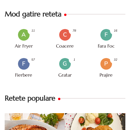
Mod gatire reteta
11
78
16
A
C
F
Air Fryer
Coacere
Fara Foc
57
1
32
F
G
P
Fierbere
Gratar
Prajire
Retete populare