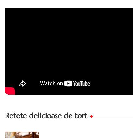
bunicii. Desi este o reteta veche ramane are inca mare
succes. Acest tort cu crema de zahar ars este unul
din acele torturi...
Retete delicioase de tort