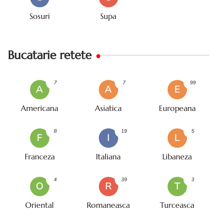
Sosuri
Supa
Bucatarie retete
7
7
99
A
A
E
Americana
Asiatica
Europeana
8
19
5
F
I
L
Franceza
Italiana
Libaneza
4
39
3
O
R
T
Oriental
Romaneasca
Turceasca