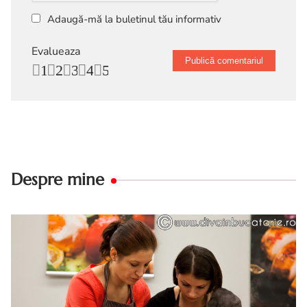
Adaugă-mă la buletinul tău informativ
Evalueaza
1
2
3
4
5
Despre mine