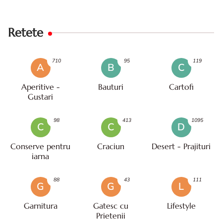
Retete
710
95
119
A
B
C
Aperitive -
Bauturi
Cartofi
Gustari
98
413
1095
C
C
D
Conserve pentru
Craciun
Desert - Prajituri
iarna
88
43
111
G
G
L
Garnitura
Gatesc cu
Lifestyle
Prietenii