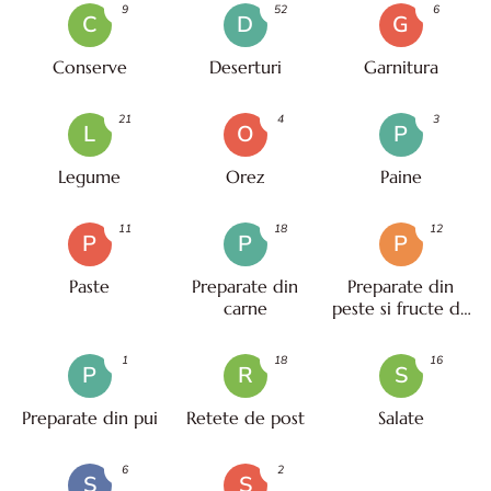
9
52
6
C
D
G
Conserve
Deserturi
Garnitura
21
4
3
L
O
P
Legume
Orez
Paine
11
18
12
P
P
P
Paste
Preparate din
Preparate din
carne
peste si fructe de
mare
1
18
16
P
R
S
Preparate din pui
Retete de post
Salate
6
2
S
S