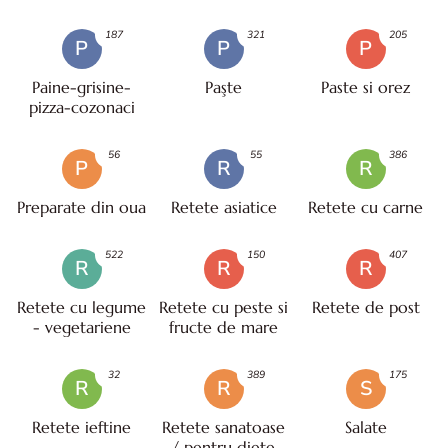
187
321
205
P
P
P
Paine-grisine-
Paşte
Paste si orez
pizza-cozonaci
56
55
386
P
R
R
Preparate din oua
Retete asiatice
Retete cu carne
522
150
407
R
R
R
Retete cu legume
Retete cu peste si
Retete de post
- vegetariene
fructe de mare
32
389
175
R
R
S
Retete ieftine
Retete sanatoase
Salate
/ pentru diete