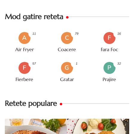
Mod gatire reteta
11
79
16
A
C
F
Air Fryer
Coacere
Fara Foc
57
1
32
F
G
P
Fierbere
Gratar
Prajire
Retete populare