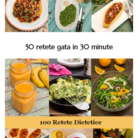
50 retete gata in 30 minute
50 retete gata in 30 minute. 50 idei retete gata in 30
minute. Retete rapide. Retete rapide de mancare. Idei
retete mancare rapid