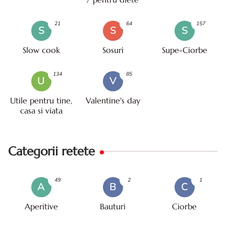
21
64
157
S
S
S
Slow cook
Sosuri
Supe-Ciorbe
134
85
U
V
Utile pentru tine,
Valentine's day
casa si viata
Categorii retete
49
2
1
A
B
C
Aperitive
Bauturi
Ciorbe