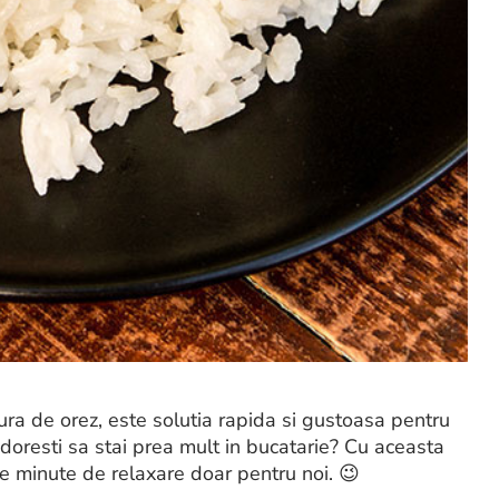
itura de orez, este solutia rapida si gustoasa pentru
i doresti sa stai prea mult in bucatarie? Cu aceasta
e minute de relaxare doar pentru noi. 😉