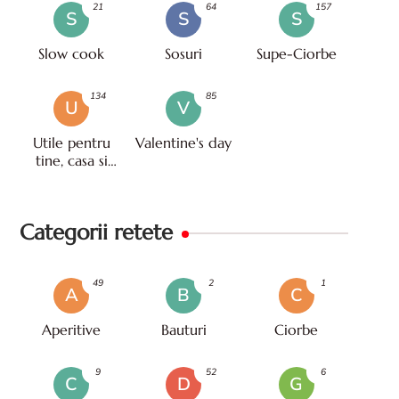
21
64
157
S
S
S
Slow cook
Sosuri
Supe-Ciorbe
134
85
U
V
Utile pentru
Valentine's day
tine, casa si
viata
Categorii retete
49
2
1
A
B
C
Aperitive
Bauturi
Ciorbe
9
52
6
C
D
G