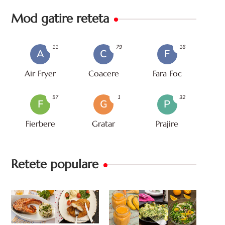
Mod gatire reteta
11
79
16
A
C
F
Air Fryer
Coacere
Fara Foc
57
1
32
F
G
P
Fierbere
Gratar
Prajire
Retete populare