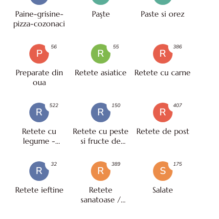
Paine-grisine-
Paşte
Paste si orez
pizza-cozonaci
56
55
386
P
R
R
Preparate din
Retete asiatice
Retete cu carne
oua
522
150
407
R
R
R
Retete cu
Retete cu peste
Retete de post
legume -
si fructe de
vegetariene
mare
32
389
175
R
R
S
Retete ieftine
Retete
Salate
sanatoase /
pentru diete