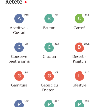
Retete
710
95
119
A
B
C
Aperitive -
Bauturi
Cartofi
Gustari
98
413
1095
C
C
D
Conserve
Craciun
Desert -
pentru iarna
Prajituri
88
43
111
G
G
L
Garnitura
Gatesc cu
Lifestyle
Prietenii
187
321
205
P
P
P