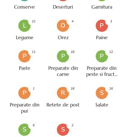
Conserve
Deserturi
Garnitura
21
4
3
L
O
P
Legume
Orez
Paine
11
18
12
P
P
P
Paste
Preparate din
Preparate din
carne
peste si fructe
de mare
1
18
16
P
R
S
Preparate din
Retete de post
Salate
pui
6
2
S
S