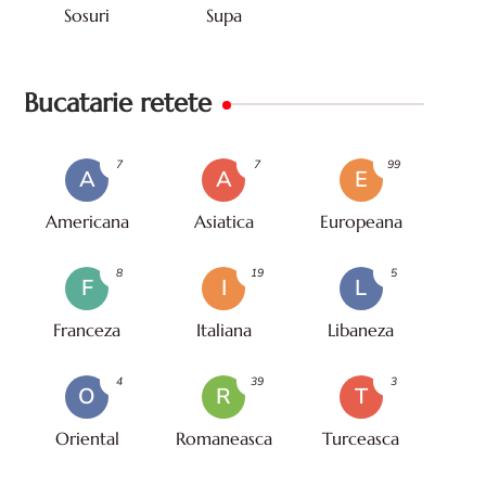
Sosuri
Supa
Bucatarie retete
7
7
99
A
A
E
Americana
Asiatica
Europeana
8
19
5
F
I
L
Franceza
Italiana
Libaneza
4
39
3
O
R
T
Oriental
Romaneasca
Turceasca