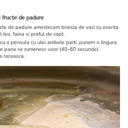
i fructe de padure
fructe de padure amestecam branza de vaci cu esenta
l tos, faina si praful de copt.
cu o pensula cu ulei ambele parti, punem o lingura
ele pana se rumenesc usor (40-60 secunde).
a raceasca.