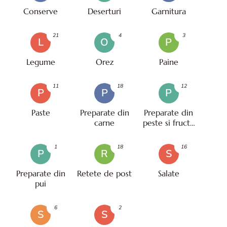
Conserve
Deserturi
Garnitura
21
4
3
L
O
P
Legume
Orez
Paine
11
18
12
P
P
P
Paste
Preparate din
Preparate din
carne
peste si fructe
de mare
1
18
16
P
R
S
Preparate din
Retete de post
Salate
pui
6
2
S
S