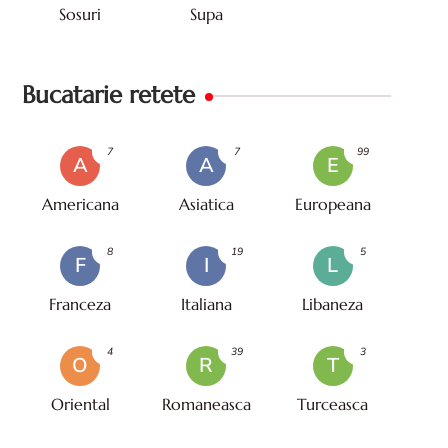
Sosuri
Supa
Bucatarie retete
7
7
99
A
A
E
Americana
Asiatica
Europeana
8
19
5
F
I
L
Franceza
Italiana
Libaneza
4
39
3
O
R
T
Oriental
Romaneasca
Turceasca