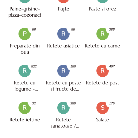
Paine-grisine-
Paşte
Paste si orez
pizza-cozonaci
56
55
386
P
R
R
Preparate din
Retete asiatice
Retete cu carne
oua
522
150
407
R
R
R
Retete cu
Retete cu peste
Retete de post
legume -
si fructe de
vegetariene
mare
32
389
175
R
R
S
Retete ieftine
Retete
Salate
sanatoase /
pentru diete