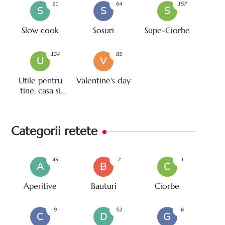
21
64
157
S
S
S
Slow cook
Sosuri
Supe-Ciorbe
134
85
U
V
Utile pentru
Valentine's day
tine, casa si
viata
Categorii retete
49
2
1
A
B
C
Aperitive
Bauturi
Ciorbe
9
52
6
C
D
G