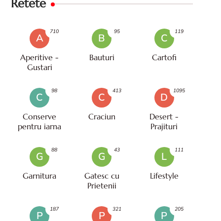
Retete
710
95
119
A
B
C
Aperitive -
Bauturi
Cartofi
Gustari
98
413
1095
C
C
D
Conserve
Craciun
Desert -
pentru iarna
Prajituri
88
43
111
G
G
L
Garnitura
Gatesc cu
Lifestyle
Prietenii
187
321
205
P
P
P