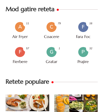
Mod gatire reteta
11
79
16
A
C
F
Air Fryer
Coacere
Fara Foc
57
1
32
F
G
P
Fierbere
Gratar
Prajire
Retete populare