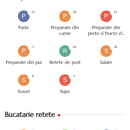
11
18
12
P
P
P
Paste
Preparate din
Preparate din
carne
peste si fructe de
mare
1
18
16
P
R
S
Preparate din pui
Retete de post
Salate
6
2
S
S
Sosuri
Supa
Bucatarie retete