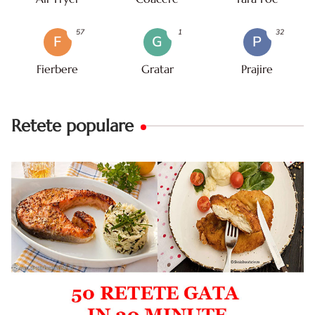
57
1
32
F
G
P
Fierbere
Gratar
Prajire
Retete populare