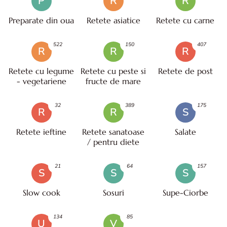
P
R
R
Preparate din oua
Retete asiatice
Retete cu carne
522
150
407
R
R
R
Retete cu legume
Retete cu peste si
Retete de post
- vegetariene
fructe de mare
32
389
175
R
R
S
Retete ieftine
Retete sanatoase
Salate
/ pentru diete
21
64
157
S
S
S
Slow cook
Sosuri
Supe-Ciorbe
134
85
U
V