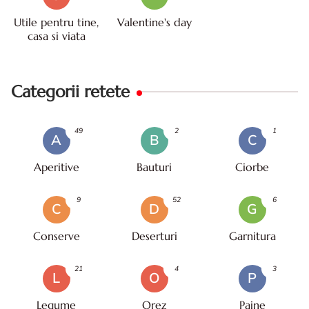
Utile pentru tine,
Valentine's day
casa si viata
Categorii retete
49
2
1
A
B
C
Aperitive
Bauturi
Ciorbe
9
52
6
C
D
G
Conserve
Deserturi
Garnitura
21
4
3
L
O
P
Legume
Orez
Paine