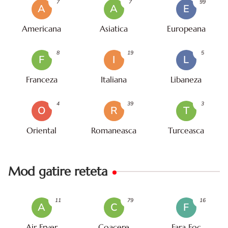
7
7
99
A
A
E
Americana
Asiatica
Europeana
8
19
5
F
I
L
Franceza
Italiana
Libaneza
4
39
3
O
R
T
Oriental
Romaneasca
Turceasca
Mod gatire reteta
11
79
16
A
C
F
Air Fryer
Coacere
Fara Foc