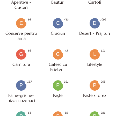
Aperitive -
Bauturi
Cartofi
Gustari
98
413
1095
C
C
D
Conserve pentru
Craciun
Desert - Prajituri
iarna
88
43
111
G
G
L
Garnitura
Gatesc cu
Lifestyle
Prietenii
187
321
205
P
P
P
Paine-grisine-
Paşte
Paste si orez
pizza-cozonaci
56
55
386