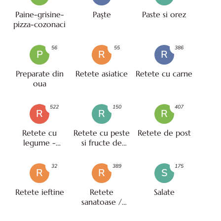
Paine-grisine-
Paşte
Paste si orez
pizza-cozonaci
56
55
386
P
R
R
Preparate din
Retete asiatice
Retete cu carne
oua
522
150
407
R
R
R
Retete cu
Retete cu peste
Retete de post
legume -
si fructe de
vegetariene
mare
32
389
175
R
R
S
Retete ieftine
Retete
Salate
sanatoase /
pentru diete