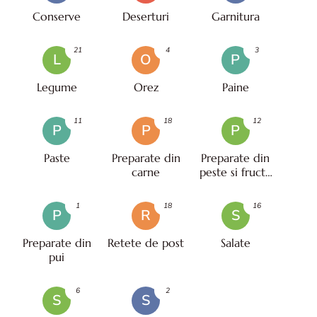
Conserve
Deserturi
Garnitura
21
4
3
L
O
P
Legume
Orez
Paine
11
18
12
P
P
P
Paste
Preparate din
Preparate din
carne
peste si fructe
de mare
1
18
16
P
R
S
Preparate din
Retete de post
Salate
pui
6
2
S
S