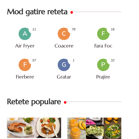
Mod gatire reteta
11
78
16
A
C
F
Air Fryer
Coacere
Fara Foc
57
1
32
F
G
P
Fierbere
Gratar
Prajire
Retete populare