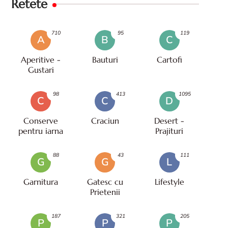
Retete
710
95
119
A
B
C
Aperitive -
Bauturi
Cartofi
Gustari
98
413
1095
C
C
D
Conserve
Craciun
Desert -
pentru iarna
Prajituri
88
43
111
G
G
L
Garnitura
Gatesc cu
Lifestyle
Prietenii
187
321
205
P
P
P