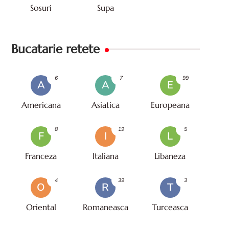
Sosuri
Supa
Bucatarie retete
6
7
99
A
A
E
Americana
Asiatica
Europeana
8
19
5
F
I
L
Franceza
Italiana
Libaneza
4
39
3
O
R
T
Oriental
Romaneasca
Turceasca