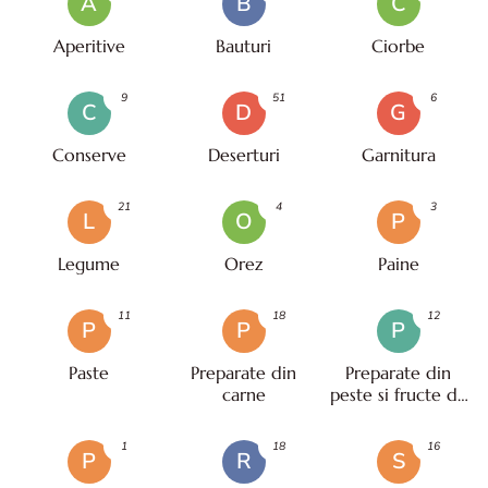
A
B
C
Aperitive
Bauturi
Ciorbe
9
51
6
C
D
G
Conserve
Deserturi
Garnitura
21
4
3
L
O
P
Legume
Orez
Paine
11
18
12
P
P
P
Paste
Preparate din
Preparate din
carne
peste si fructe de
mare
1
18
16
P
R
S