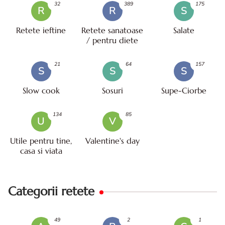
32
389
175
R
R
S
Retete ieftine
Retete sanatoase
Salate
/ pentru diete
21
64
157
S
S
S
Slow cook
Sosuri
Supe-Ciorbe
134
85
U
V
Utile pentru tine,
Valentine's day
casa si viata
Categorii retete
49
2
1