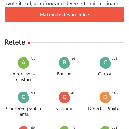
avut site-ul, aprofundand diverse tehnici culinare.
Mai multe despre mine
Retete
710
95
119
A
B
C
Aperitive -
Bauturi
Cartofi
Gustari
98
413
1095
C
C
D
Conserve pentru
Craciun
Desert - Prajituri
iarna
88
43
111