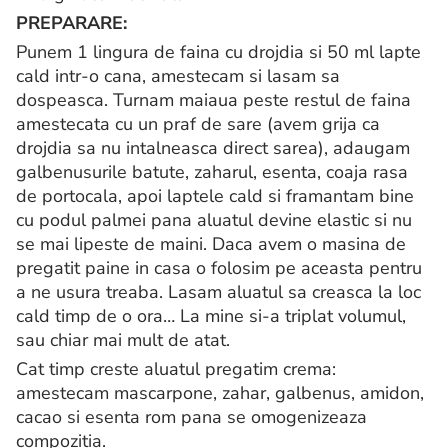
PREPARARE:
Punem 1 lingura de faina cu drojdia si 50 ml lapte
cald intr-o cana, amestecam si lasam sa
dospeasca. Turnam maiaua peste restul de faina
amestecata cu un praf de sare (avem grija ca
drojdia sa nu intalneasca direct sarea), adaugam
galbenusurile batute, zaharul, esenta, coaja rasa
de portocala, apoi laptele cald si framantam bine
cu podul palmei pana aluatul devine elastic si nu
se mai lipeste de maini. Daca avem o masina de
pregatit paine in casa o folosim pe aceasta pentru
a ne usura treaba. Lasam aluatul sa creasca la loc
cald timp de o ora… La mine si-a triplat volumul,
sau chiar mai mult de atat.
Cat timp creste aluatul pregatim crema:
amestecam mascarpone, zahar, galbenus, amidon,
cacao si esenta rom pana se omogenizeaza
compozitia.