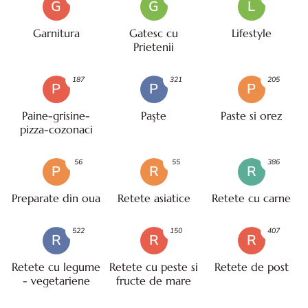
G
G
L
Garnitura
Gatesc cu
Lifestyle
Prietenii
187
321
205
P
P
P
Paine-grisine-
Paşte
Paste si orez
pizza-cozonaci
56
55
386
P
R
R
Preparate din oua
Retete asiatice
Retete cu carne
522
150
407
R
R
R
Retete cu legume
Retete cu peste si
Retete de post
- vegetariene
fructe de mare