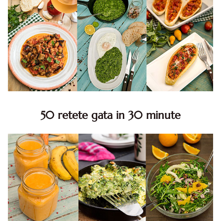
50 retete gata in 30 minute
50 retete gata in 30 minute. 50 idei retete gata in 30
minute. Retete rapide. Retete rapide de mancare. Idei
retete mancare rapid