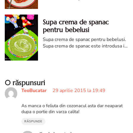
Crumble delicios cu capsuni si rubarba.
Crumble de capsuni
Supa crema de spanac
pentru bebelusi
Supa crema de spanac pentru bebelusi.
Supa crema de spanac este introdusa in
general in diversificarea copiilor dupa 9
luni, aducand un plus in dieta acestuia
prin multimea elementelor nutritive pe
care le contine.
0 răspunsuri
TeoBucatar
29 aprilie 2015 la 19:49
As manca o feliuta din cozonacul asta dar neaparat
dupa o portie din varza calita!
RĂSPUNDE