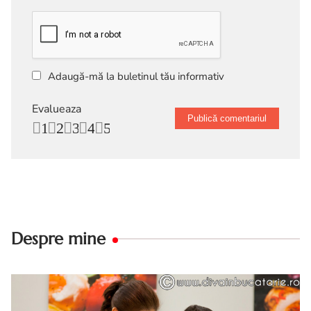
Adaugă-mă la buletinul tău informativ
Evalueaza
1
2
3
4
5
Despre mine