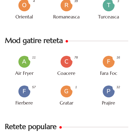
4
39
3
O
R
T
Oriental
Romaneasca
Turceasca
Mod gatire reteta
11
78
16
A
C
F
Air Fryer
Coacere
Fara Foc
57
1
32
F
G
P
Fierbere
Gratar
Prajire
Retete populare