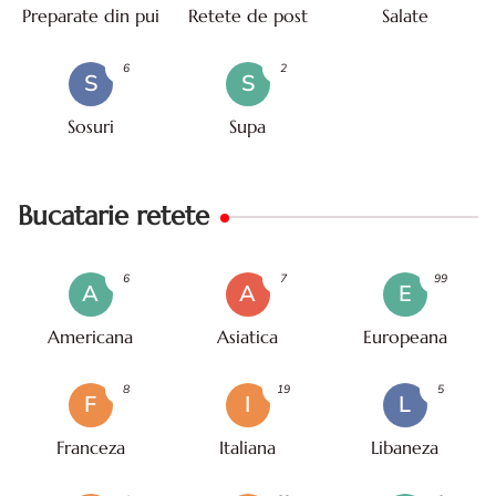
Preparate din pui
Retete de post
Salate
6
2
S
S
Sosuri
Supa
Bucatarie retete
6
7
99
A
A
E
Americana
Asiatica
Europeana
8
19
5
F
I
L
Franceza
Italiana
Libaneza